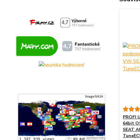
PROFI 
64bit O
SEAT A
TuneECU