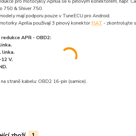
redukce pro motocykly Aprilia se 6 pinovým konektorem, např
o 750 & Shiver 750.
modely mají podporu pouze v TuneECU pro Android.
otorky Aprilia používají 3 pinový konektor
FIAT
- zkontrolujte 
í redukce APR - OBD2:
linka.
L linka.
+12 V.
GND.
na straně kabelu: OBD2 16-pin (samice).
jící zboží
1