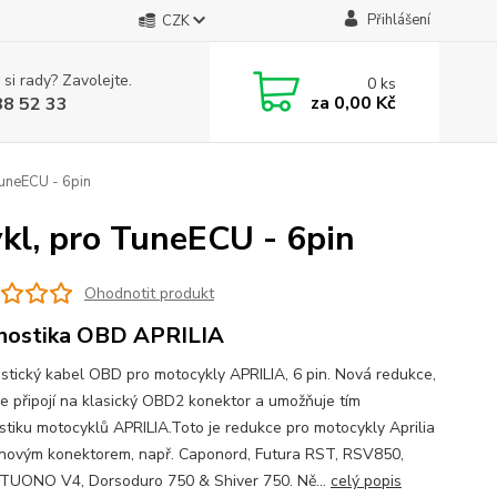
Přihlášení
CZK
 si rady? Zavolejte.
0
ks
za
0,00 Kč
88 52 33
uneECU - 6pin
kl, pro TuneECU - 6pin
Ohodnotit produkt
nostika OBD APRILIA
stický kabel OBD pro motocykly APRILIA, 6 pin. Nová redukce,
se připojí na klasický OBD2 konektor a umožňuje tím
stiku motocyklů APRILIA.Toto je redukce pro motocykly Aprilia
inovým konektorem, např. Caponord, Futura RST, RSV850,
TUONO V4, Dorsoduro 750 & Shiver 750. Ně...
celý popis