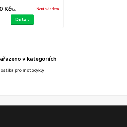
0 Kč
Není skladem
/
ks
Detail
zařazeno v kategoriích
ostika pro motocykly