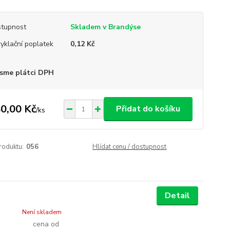
tupnost
Skladem v Brandýse
yklační poplatek
0,12 Kč
sme plátci DPH
0,00 Kč
Přidat do košíku
/
ks
roduktu:
056
Hlídat cenu / dostupnost
Detail
Není skladem
cena od