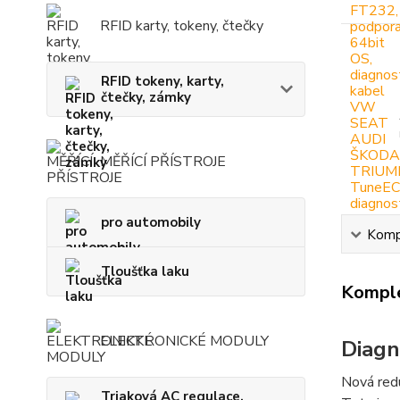
RFID karty, tokeny, čtečky
RFID tokeny, karty,
čtečky, zámky
MĚŘÍCÍ PŘÍSTROJE
pro automobily
Kompl
Tloušťka laku
Komple
ELEKTRONICKÉ MODULY
Diagn
Nová redu
Triaková AC regulace,