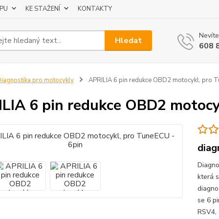
UPU
KE STAŽENÍ
KONTAKTY
Nevíte
Hledat
608 
iagnostika pro motocykly
APRILIA 6 pin redukce OBD2 motocykl, pro T
LIA 6 pin redukce OBD2 motocy
diag
Diagno
která 
diagno
se 6 p
RSV4, 