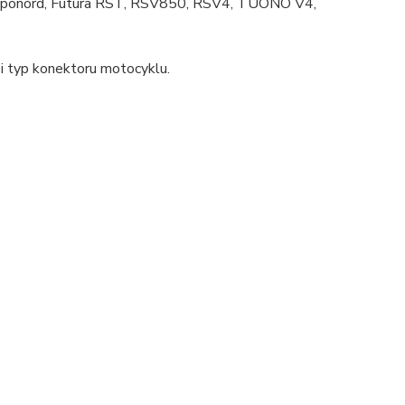
. Caponord, Futura RST, RSV850, RSV4, TUONO V4,
si typ konektoru motocyklu.