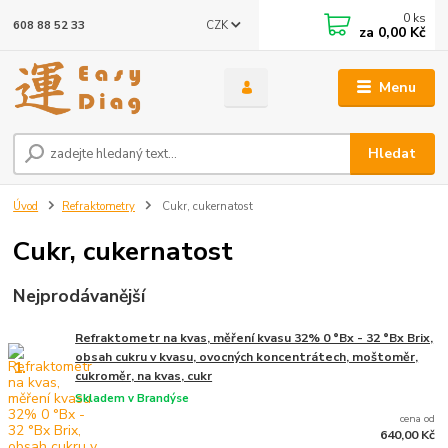
0
ks
CZK
608 88 52 33
za
0,00 Kč
Menu
Hledat
Úvod
Refraktometry
Cukr, cukernatost
Cukr, cukernatost
Nejprodávanější
Refraktometr na kvas, měření kvasu 32% 0 °Bx - 32 °Bx Brix,
obsah cukru v kvasu, ovocných koncentrátech, moštoměr,
1.
cukroměr, na kvas, cukr
Skladem v Brandýse
cena od
640,00 Kč