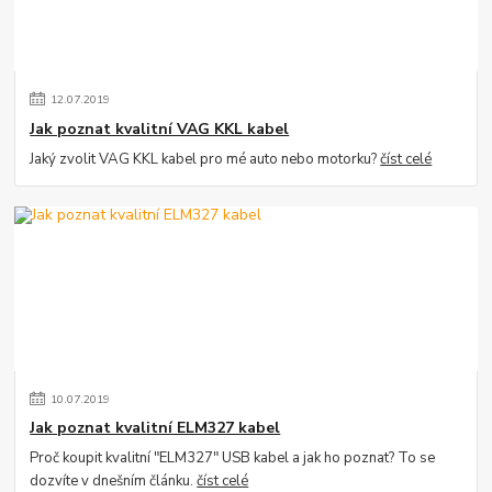
12
.
07
.
2019
Jak poznat kvalitní VAG KKL kabel
Jaký zvolit VAG KKL kabel pro mé auto nebo motorku?
číst celé
10
.
07
.
2019
Jak poznat kvalitní ELM327 kabel
Proč koupit kvalitní "ELM327" USB kabel a jak ho poznat? To se
dozvíte v dnešním článku.
číst celé