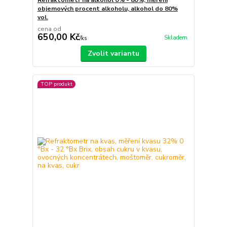
Refraktometr na alkohol 0% - 80%, měření
objemových procent alkoholu, alkohol do 80%
vol.
cena od
650,00 Kč
Skladem
/
ks
Zvolit variantu
TOP produkt