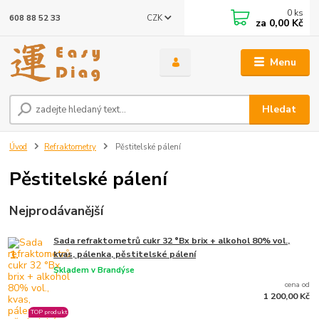
0
ks
CZK
608 88 52 33
za
0,00 Kč
Menu
Hledat
Úvod
Refraktometry
Pěstitelské pálení
Pěstitelské pálení
Nejprodávanější
Sada refraktometrů cukr 32 °Bx brix + alkohol 80% vol.,
1.
kvas, pálenka, pěstitelské pálení
Skladem v Brandýse
cena od
1 200,00 Kč
TOP produkt