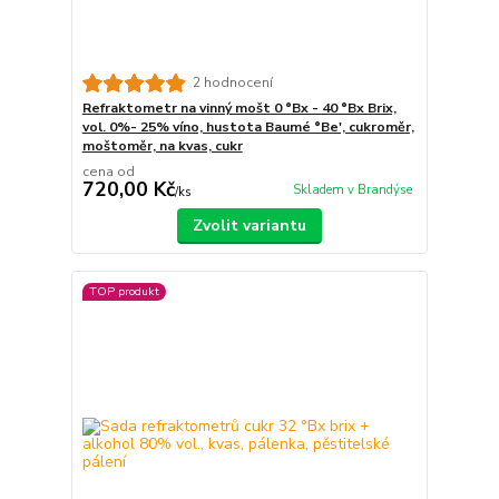
2 hodnocení
Refraktometr na vinný mošt 0 °Bx - 40 °Bx Brix,
vol. 0%- 25% víno, hustota Baumé °Be', cukroměr,
moštoměr, na kvas, cukr
cena od
720,00 Kč
Skladem v Brandýse
/
ks
Zvolit variantu
TOP produkt