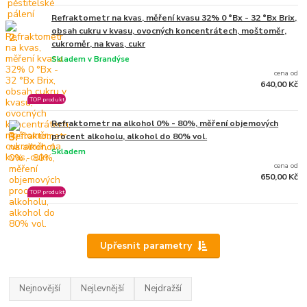
Refraktometr na kvas, měření kvasu 32% 0 °Bx - 32 °Bx Brix,
obsah cukru v kvasu, ovocných koncentrátech, moštoměr,
2.
cukroměr, na kvas, cukr
Skladem v Brandýse
cena od
640,00 Kč
TOP produkt
Refraktometr na alkohol 0% - 80%, měření objemových
3.
procent alkoholu, alkohol do 80% vol.
Skladem
cena od
650,00 Kč
TOP produkt
Upřesnit parametry
Nejnovější
Nejlevnější
Nejdražší