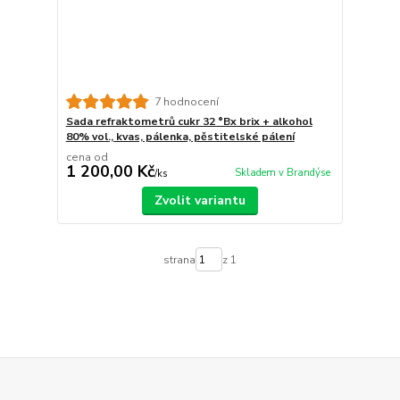
7 hodnocení
Sada refraktometrů cukr 32 °Bx brix + alkohol
80% vol., kvas, pálenka, pěstitelské pálení
cena od
1 200,00 Kč
Skladem v Brandýse
/
ks
Zvolit variantu
strana
z 1