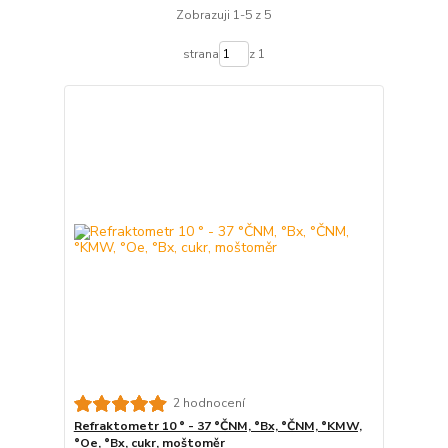
Zobrazuji 1-5 z 5
strana
z 1
2 hodnocení
Refraktometr 10 ° - 37 °ČNM, °Bx, °ČNM, °KMW,
°Oe, °Bx, cukr, moštoměr