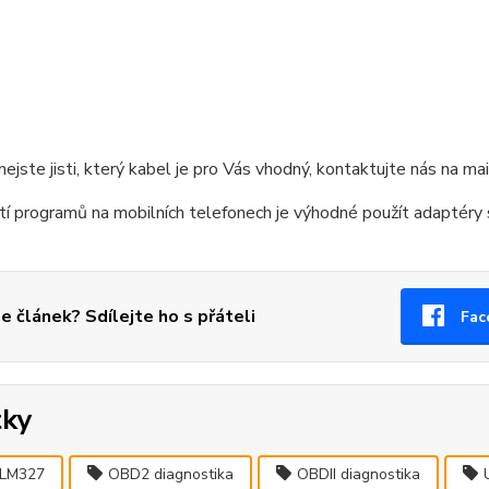
nejste jisti, který kabel je pro Vás vhodný, kontaktujte nás na m
tí programů na mobilních telefonech je výhodné použít adaptéry
se článek? Sdílejte ho s přáteli
Fac
tky
LM327
OBD2 diagnostika
OBDII diagnostika