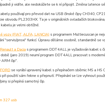
řípadně ji vidíte, ale nedokážete se k ní připojit. Změna latence 
 kabely používají pro převod dat na USB čínské čipy CH340, CP
pie obvodu PL2303HX. Ta je v originálních ovladačích blokována
kabelu je velmi obtížné.
ské vozy (FIAT, ALFA, LANCIA)
s programem Multiecuscan je nejvh
ní "servis/proxi" funkcí. Úpravu děláme osobně, standardně se vy
Renault a Dacia
s programem DDT4ALL je vyžadován kabel s č
 době (jaro 2019) neumí program DDT4ALL pracovat s modernějš
 ARM čip".
y FORD
se vyrábí upravený kabel s přepínačem sběrnic MS a HS C
i při použití sám řekne o přepnutí. Přepínání se lze vyhnout použit
i/piny si přepíná samotný čip.