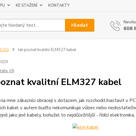
UPU
KE STAŽENÍ
KONTAKTY
Nevíte
Hledat
608 
BLOG
Jak poznat kvalitní ELM327 kabel
2019
áře (0)
poznat kvalitní ELM327 kabel
na mne zákazníci obracejí s dotazem, jak rozchodit/nastavit v PC
ejich kabel s autem buďto nekomunikuje vůbec nebo nedostatečně.
ně jako jiné kabely, bohužel to nejdůležitější - řídící elektronika,