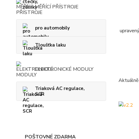
MĚŘÍCÍ PŘÍSTROJE
pro automobily
upravený
Tloušťka laku
ELEKTRONICKÉ MODULY
Aktuálně 
Triaková AC regulace,
SCR
POŠTOVNÉ ZDARMA