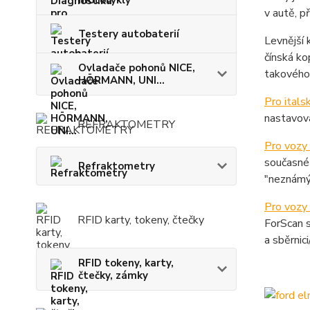
motocykly
v autě, p
Testery autobaterií
Levnější
čínská ko
Ovladače pohonů NICE,
takového 
HÖRMANN, UNI...
Pro ital
nastavová
REFRAKTOMETRY
Pro vozy 
současné
Refraktometry
"neznámý
Pro voz
RFID karty, tokeny, čtečky
ForScan s
a sběrnic
RFID tokeny, karty,
čtečky, zámky