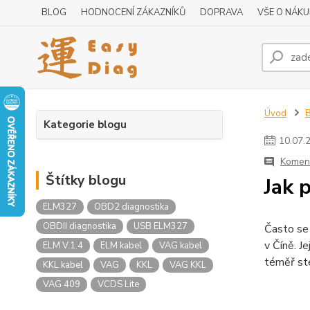
BLOG
HODNOCENÍ ZÁKAZNÍKŮ
DOPRAVA
VŠE O NÁK
Úvod
Kategorie blogu
10
.
07
.
Koment
Štítky blogu
Jak 
ELM327
OBD2 diagnostika
OBDII diagnostika
USB ELM327
Často se 
v Číně. J
ELM V.1.4
ELM kabel
VAG kabel
téměř stej
KKL kabel
VAG
KKL
VAG KKL
VAG 409
VCDS Lite