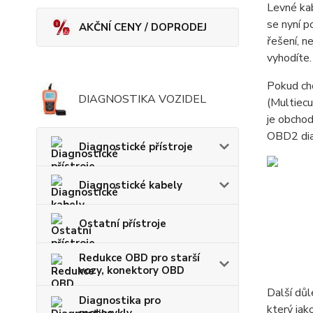
Levné kab
se nyní p
AKČNÍ CENY / DOPRODEJ
řešení, n
vyhodíte.
Pokud chc
DIAGNOSTIKA VOZIDEL
(Multiec
je obchod
OBD2 diag
Diagnostické přístroje
Diagnostické kabely
Ostatní přístroje
Redukce OBD pro starší
vozy, konektory OBD
Další důl
Diagnostika pro
který jak