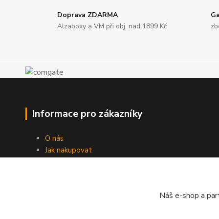
Doprava ZDARMA
Ga
Alzaboxy a VM při obj. nad 1899 Kč
zb
Informace pro zákazníky
O nás
Jak nakupovat
Obchodní podmínky
Doprava
Kontakty
Náš e-shop a par
Ochrana osobních údajů
Zpětný odběr