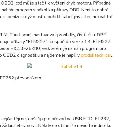
zů OBD2, což může stačit k vyčtení chyb motoru. Případně
je nahrán program s několika příkazy OBD. Není to dobré
c i peníze, když musíte pořídit kabel jiný a ten nekvalitní
M, Touchscan), nastavovat prohlídky, čistit filtr DPF
dporuje příkazy "ELM327" alespoň do verze 1.4. ELM327
procesor PIC18F25K80, ve kterém je nahrán program pro
 pro OBD2 diagnostiku a najdeme je např. v
produktech Icar
.
 FT232 převodníkem.
e nejčastěji nejlepší čip pro převod na USB FTDI FT232,
mi žádaná vlastnost. Někdy se stane, že nevidíte jednotku