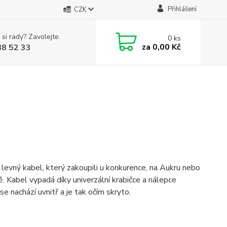
Přihlášení
CZK
 si rady? Zavolejte.
0
ks
za
0,00 Kč
88 52 33
 levný kabel, který zakoupili u konkurence, na Aukru nebo
 Kabel vypadá díky univerzální krabičce a nálepce
 se nachází uvnitř a je tak očím skryto.