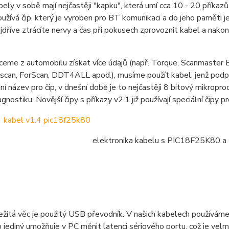
ely v sobě mají nejčastěji "kapku", která umí cca 10 - 20 příka
oužívá čip, který je vyroben pro BT komunikaci a do jeho paměti 
ejdříve ztrácíte nervy a čas při pokusech zprovoznit kabel a nakone
eme z automobilu získat více údajů (např. Torque, Scanmaster EL
uscan, ForScan, DDT4ALL apod.), musíme použít kabel, jenž po
ní název pro čip, v dnešní době je to nejčastěji 8 bitový mikro
nostiku. Novější čipy s příkazy v2.1 již používají speciální čipy
elektronika kabelu s PIC18F25K80 a
ežitá věc je použitý USB převodník. V našich kabelech používám
o jediný umožňuje v PC měnit latenci sériového portu, což je vel