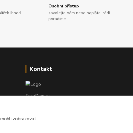
Osobní přístup
líček ihned
zavolejte nám nebo napište, rádi
poradíme
Kontakt
EasyDiag.cz
608 88 52 33
 mohli zobrazovat
obchod@easydiag.cz