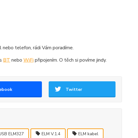
ail nebo telefon, rádi Vám poradíme.
 s
BT
nebo
WiFi
připojením. O těch si povíme jindy.
ebook
Twitter
USB ELM327
ELM V.1.4
ELM kabel