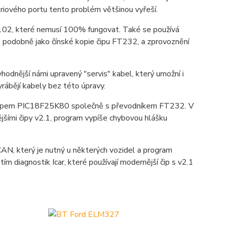
sériového portu tento problém většinou vyřeší.
2102, které nemusí 100% fungovat. Také se používá
, podobně jako čínské kopie čipu FT232, a zprovoznění
odnější námi upravený "servis" kabel, který umožní i
rábějí kabely bez této úpravy.
ipem PIC18F25K80 společně s převodníkem FT232. V
ími čipy v2.1, program vypíše chybovou hlášku
AN, který je nutný u některých vozidel a program
ím diagnostik Icar, které používají modernější čip s v2.1