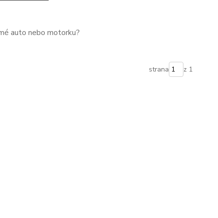
 mé auto nebo motorku?
strana
z 1