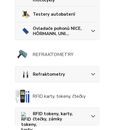
motocykly
Testery autobaterií
Ovladače pohonů NICE,
HÖRMANN, UNI...
REFRAKTOMETRY
Refraktometry
RFID karty, tokeny, čtečky
RFID tokeny, karty,
čtečky, zámky