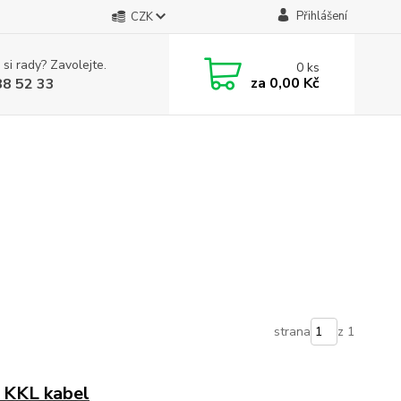
Přihlášení
CZK
 si rady? Zavolejte.
0
ks
za
0,00 Kč
88 52 33
strana
z 1
G KKL kabel