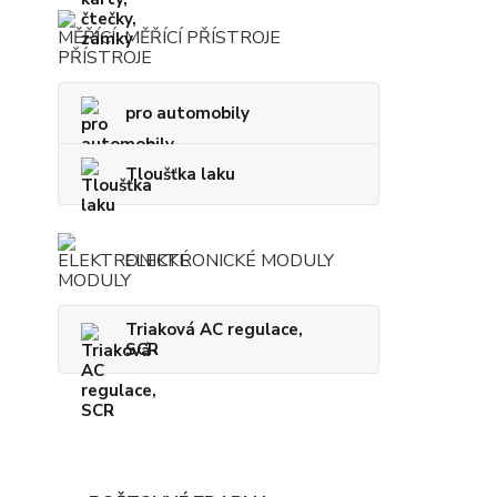
MĚŘÍCÍ PŘÍSTROJE
pro automobily
Tloušťka laku
ELEKTRONICKÉ MODULY
Triaková AC regulace,
SCR