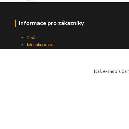
Informace pro zákazníky
O nás
Jak nakupovat
Obchodní podmínky
Doprava
Kontakty
Náš e-shop a par
Ochrana osobních údajů
Zpětný odběr