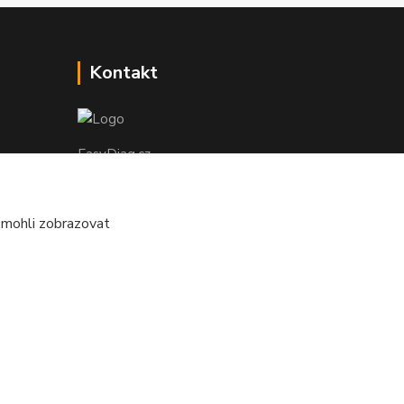
Kontakt
EasyDiag.cz
608 88 52 33
 mohli zobrazovat
obchod@easydiag.cz