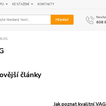
UPU
KE STAŽENÍ
KONTAKTY
Nevíte
Hledat
608 
BLOG
G
ovější články
Jak poznat kvalitní VA