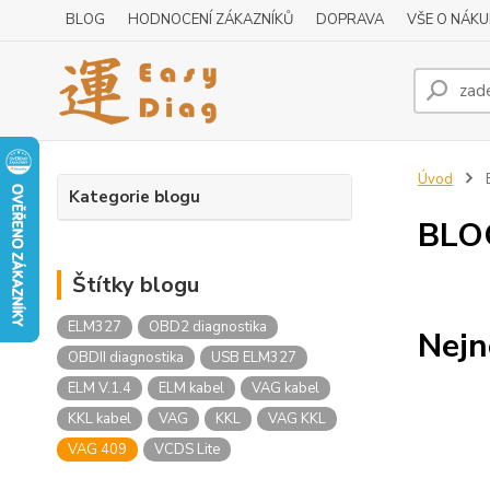
BLOG
HODNOCENÍ ZÁKAZNÍKŮ
DOPRAVA
VŠE O NÁK
Úvod
Kategorie blogu
BLO
Štítky blogu
ELM327
OBD2 diagnostika
Nejn
OBDII diagnostika
USB ELM327
ELM V.1.4
ELM kabel
VAG kabel
KKL kabel
VAG
KKL
VAG KKL
VAG 409
VCDS Lite