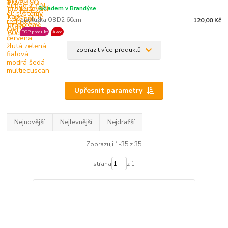
3.
Skladem v Brandýse
prodlužka OBD2 60cm
120,00 Kč
TOP produkt
Akce
zobrazit více produktů
Upřesnit parametry
Nejnovější
Nejlevnější
Nejdražší
Zobrazuji 1-35 z 35
strana
z 1