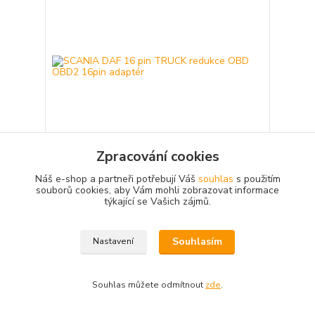
Zpracování cookies
Náš e-shop a partneři potřebují Váš
souhlas
s použitím
SCANIA DAF 16 pin TRUCK redukce OBD OBD2
souborů cookies, aby Vám mohli zobrazovat informace
16pin adaptér
týkající se Vašich zájmů.
460,00 Kč
Skladem v Brandýse
/
ks
Přidat do košíku
Souhlasím
Nastavení
Akce
Souhlas můžete odmítnout
zde
.