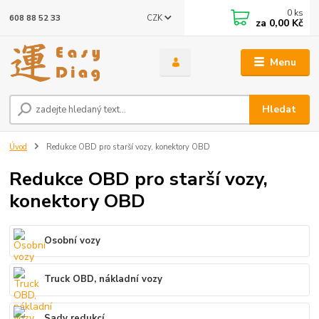
0
ks
CZK
608 88 52 33
za
0,00 Kč
Menu
Hledat
Úvod
Redukce OBD pro starší vozy, konektory OBD
Redukce OBD pro starší vozy,
konektory OBD
Osobní vozy
Truck OBD, nákladní vozy
Sady redukcí