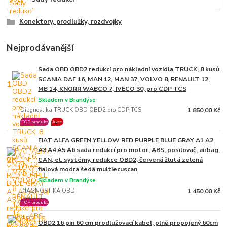
Konektory, prodlužky, rozdvojky
Nejprodávanější
Sada OBD OBD2 redukcí pro nákladní vozidla TRUCK, 8 kusů
SCANIA DAF 16, MAN 12, MAN 37, VOLVO 8, RENAULT 12,
1.
MB 14, KNORR WABCO 7, IVECO 30, pro CDP TCS
Skladem v Brandýse
Diagnostika TRUCK OBD OBD2 pro CDP TCS
1 850,00 Kč
TOP produkt
Akce
FIAT ALFA GREEN YELLOW RED PURPLE BLUE GRAY A1 A2
A3 A4 A5 A6 sada redukcí pro motor, ABS, posilovač, airbag,
2.
CAN, el. systémy, redukce OBD2, červená žlutá zelená
fialová modrá šedá multiecuscan
Skladem v Brandýse
DIAGNOSTIKA OBD
1 450,00 Kč
TOP produkt
OBD2 16 pin 60 cm prodlužovací kabel, plně propojený 60cm