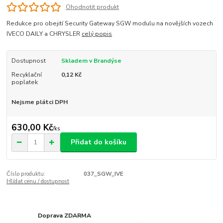
Ohodnotit produkt
Redukce pro obejití Security Gateway SGW modulu na novějších vozech
IVECO DAILY a CHRYSLER
celý popis
Dostupnost
Skladem v Brandýse
Recyklační
0,12 Kč
poplatek
Nejsme plátci DPH
630,00 Kč
/
ks
Přidat do košíku
Číslo produktu:
037_SGW_IVE
Hlídat cenu / dostupnost
Doprava ZDARMA