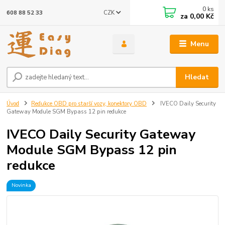
0
ks
CZK
608 88 52 33
za
0,00 Kč
Menu
Hledat
Úvod
Redukce OBD pro starší vozy, konektory OBD
IVECO Daily Security
Gateway Module SGM Bypass 12 pin redukce
IVECO Daily Security Gateway
Module SGM Bypass 12 pin
redukce
Novinka