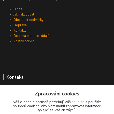
O nás
Jak nakupovat
Obchodní podmínky
Doprava
Kontakty
Ochrana osobních údajů
Zpětný odběr
Kontakt
Zpracování cookies
EasyDiag.cz
Náš e-shop a partneři potřebují Váš
souhlas
s použitím
souborů cookies, aby Vám mohli zobrazovat informace
608 88 52 33
týkající se Vašich zájmů.