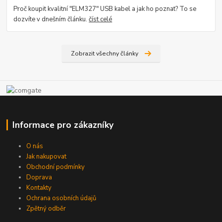
Proč koupit kvalitní "ELM327" USB kabel a jak ho poznat? To se
dozvíte v dnešním článku.
číst celé
Zobrazit všechny články
Informace pro zákazníky
O nás
Jak nakupovat
Obchodní podmínky
Doprava
Kontakty
Ochrana osobních údajů
Zpětný odběr