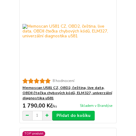
8 hodnocení
Memoscan U581 CZ, OBD2, čeština, live data,
OBDII čtečka chybových kódů, ELM327, univerzální
diagnostika u581
1 790,00 Kč
Skladem v Brandýse
/
ks
Přidat do košíku
TOP produkt