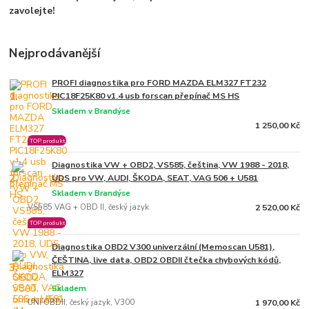
zavolejte!
Nejprodávanější
PROFI diagnostika pro FORD MAZDA ELM327 FT232
1.
PIC18F25K80 v1.4 usb forscan přepínač MS HS
Skladem v Brandýse
1 250,00 Kč
TOP produkt
Diagnostika VW + OBD2, VS585, čeština, VW 1988 - 2018,
2.
UDS pro VW, AUDI, ŠKODA, SEAT, VAG 506 + U581
Skladem v Brandýse
VS585 VAG + OBD II, český jazyk
2 520,00 Kč
TOP produkt
Diagnostika OBD2 V300 univerzální (Memoscan U581),
ČEŠTINA, live data, OBD2 OBDII čtečka chybových kódů,
3.
ELM327
Skladem
UNI OBDII, český jazyk, V300
1 970,00 Kč