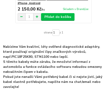
iPhone, Android
2 150,00 Kč
Skladem v Brandýse
/
ks
Přidat do košíku
strana
z 1
Nabízíme Vám kvalitní, léty ověřené diagnostické adaptéry,
které používají originální čipy značkových výrobců,
např.
PIC18F25K80, STN1100 nebo lepší.
S těmito kabely máte záruku, že množství informací z
automobilu a funkce ovládacího softwaru nebudou omezeny
nekvalitním čipem v kabelu.
Pokud jste nenašli Vámi potřebný kabel či si nejste jistí, jaký
kabel vlastně potřebujete, napište nám na chat/email nebo
zavolejte!