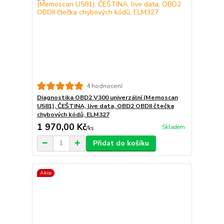
4 hodnocení
Diagnostika OBD2 V300 univerzální (Memoscan
U581), ČEŠTINA, live data, OBD2 OBDII čtečka
chybových kódů, ELM327
1 970,00 Kč
Skladem
/
ks
Přidat do košíku
Akce