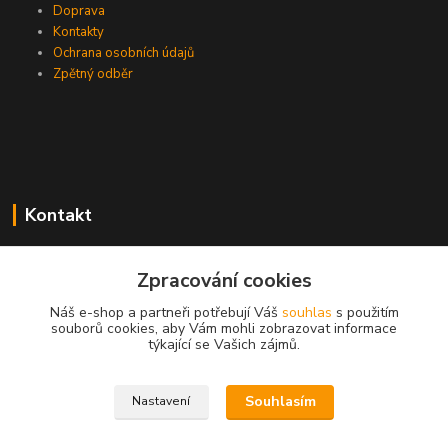
Doprava
Kontakty
Ochrana osobních údajů
Zpětný odběr
Kontakt
Zpracování cookies
EasyDiag.cz
Náš e-shop a partneři potřebují Váš
souhlas
s použitím
souborů cookies, aby Vám mohli zobrazovat informace
608 88 52 33
týkající se Vašich zájmů.
obchod@easydiag.cz
Souhlasím
Nastavení