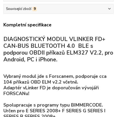
Související zboží
9
Kompletní specifikace
DIAGNOSTICKÝ MODUL VLINKER FD+
CAN-BUS BLUETOOTH 4.0 BLE s
podporou OBDII příkazů ELM327 V2.2, pro
Android, PC i iPhone.
Vybraný modul jde s Forscanem, podporuje cca
104 příkazů OBD ELM v2.2 včetně.
Adaptér vLinker FD je doporučován vývojáři
FORSCANu!
Spolupracuje s programy typu BIMMERCODE.
Určen pro E SERIES 2008+
F SERIES
G SERIES
I
SERIES
R SERIES 2008+