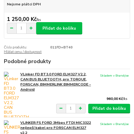
Nejsme plátci DPH
1 250,00 Kč
/
ks
Přidat do košíku
Číslo produktu:
011FD+BT40
Hlídat cenu / dostupnost
Podobné produkty
VLinker FD BT3.0 FORD ELM327 V2.2,
Skladem v Brandýse
CAN BUS BLUETOOTH, pro TORQUE,
FORSCAN, BIMMERLINK BIMMERCODE -
Android
960,00 Kč
/
ks
Přidat do košíku
VLINKER FS FORD 3Mbps FTDI MIC3322
Skladem v Brandýse
nejlepší kabel pro FORSCAN ELM327
v2.2