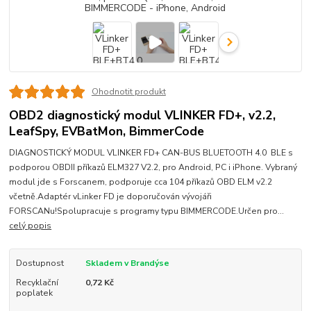
Ohodnotit produkt
OBD2 diagnostický modul VLINKER FD+, v2.2,
LeafSpy, EVBatMon, BimmerCode
DIAGNOSTICKÝ MODUL VLINKER FD+ CAN-BUS BLUETOOTH 4.0 BLE s
podporou OBDII příkazů ELM327 V2.2, pro Android, PC i iPhone. Vybraný
modul jde s Forscanem, podporuje cca 104 příkazů OBD ELM v2.2
včetně.Adaptér vLinker FD je doporučován vývojáři
FORSCANu!Spolupracuje s programy typu BIMMERCODE.Určen pro...
celý popis
Dostupnost
Skladem v Brandýse
Recyklační
0,72 Kč
poplatek