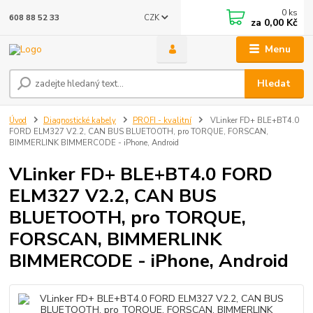
0
ks
CZK
608 88 52 33
za
0,00 Kč
Menu
Hledat
Úvod
Diagnostické kabely
PROFI - kvalitní
VLinker FD+ BLE+BT4.0
FORD ELM327 V2.2, CAN BUS BLUETOOTH, pro TORQUE, FORSCAN,
BIMMERLINK BIMMERCODE - iPhone, Android
VLinker FD+ BLE+BT4.0 FORD
ELM327 V2.2, CAN BUS
BLUETOOTH, pro TORQUE,
FORSCAN, BIMMERLINK
BIMMERCODE - iPhone, Android