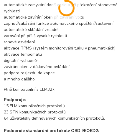
automatické zamykání dveří vozidla při překročení stanovené
rychlosti
automatické zavírání oken při zavírání vozu
zapnutí/zakázání funkce automatického spuštění/zastavení
automatické skládání zrcadel
varování při příliš vysoké rychlosti
rohové osvětlení
aktivace TPMS (systém monitorování tlaku v pneumatikách)
aktivace tempomatu
digitální rychloměr
zavírání oken z dálkového ovládání
podpora rozjezdu do kopce
a mnoho dalšího.
Plně kompatibilní s ELM327.
Podporuje:
15 ELM komunikačních protokolů.
23 STN komunikačních protokolů.
64 uživatelsky definovaných komunikačních protokolů.
Podporuje standardní protokoly OBDII/EOBD2: