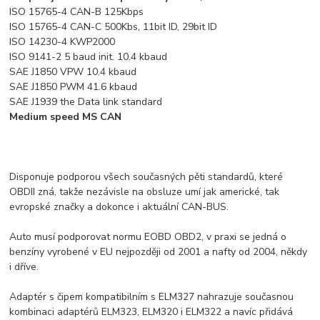
ISO 15765-4 CAN-B 125Kbps
ISO 15765-4 CAN-C 500Kbs, 11bit ID, 29bit ID
ISO 14230-4 KWP2000
ISO 9141-2 5 baud init. 10.4 kbaud
SAE J1850 VPW 10.4 kbaud
SAE J1850 PWM 41.6 kbaud
SAE J1939 the Data link standard
Medium speed MS CAN
Disponuje podporou všech současných pěti standardů, které
OBDII zná, takže nezávisle na obsluze umí jak americké, tak
evropské značky a dokonce i aktuální CAN-BUS.
Auto musí podporovat normu EOBD OBD2, v praxi se jedná o
benzíny vyrobené v EU nejpozději od 2001 a nafty od 2004, někdy
i dříve.
Adaptér s čipem kompatibilním s ELM327 nahrazuje současnou
kombinaci adaptérů ELM323, ELM320 i ELM322 a navíc přidává