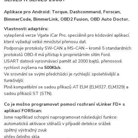
Aplikace pro Android: Torque, Dashcommand, Forscan,
BimmerCode, BimmerLink, OBD2 Fusion, OBD Auto Doctor.
Vlastnosti adaptéru:
vylepšená verze Vgate iCar Pro, speciálně pro kódování aplikací,
které vyžadují velké množství přenosu dat.
Podporuje protokoly SW-CAN a MS-CAN – kromě 5 standardních
protokolů OBD-II má přístup k proprietárním sítím Ford.
USART datová vyrovnávací paměť až 2000 bajtů, přenosová
rychlost zvýšena na
500Kb/s
.
Ve srovnání se svými předchůdci je rychlejší, spolehlivější a
funkčnější.
Plně kompatibilní se sadou příkazů AT ELM (ELM327, ELM329) a
sadou příkazů ST (STN).
Co je možno programovat pomocí rozhraní vLinker FD+ s
aplikací FORScan:
Jsme například schopni naprogramovat následující funkce:
automatická aktivace stěračů v případě detekce srážek
zpětný výstražný zvuk
ohřev čelního skla