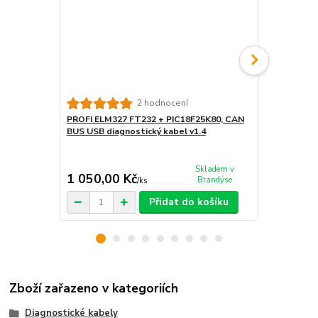
2 hodnocení
PROFI ELM327 FT232 + PIC18F25K80, CAN
FIAT "SERVI
BUS USB diagnostický kabel v1.4
+ PIC18F25K
v1.4, Alfa R
Skladem v
1 050,00 Kč
1 250,00
Brandýse
/
ks
Přidat do košíku
Zboží zařazeno v kategoriích
Diagnostické kabely