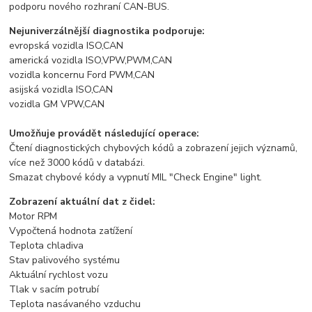
podporu nového rozhraní CAN-BUS.
Nejuniverzálnější diagnostika podporuje:
evropská vozidla ISO,CAN
americká vozidla ISO,VPW,PWM,CAN
vozidla koncernu Ford PWM,CAN
asijská vozidla ISO,CAN
vozidla GM VPW,CAN
Umožňuje provádět následující operace:
Čtení diagnostických chybových kódů a zobrazení jejich významů,
více než 3000 kódů v databázi.
Smazat chybové kódy a vypnutí MIL "Check Engine" light.
Zobrazení aktuální dat z čidel:
Motor RPM
Vypočtená hodnota zatížení
Teplota chladiva
Stav palivového systému
Aktuální rychlost vozu
Tlak v sacím potrubí
Teplota nasávaného vzduchu