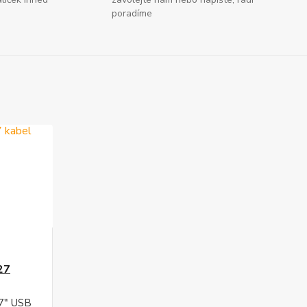
poradíme
27
27" USB