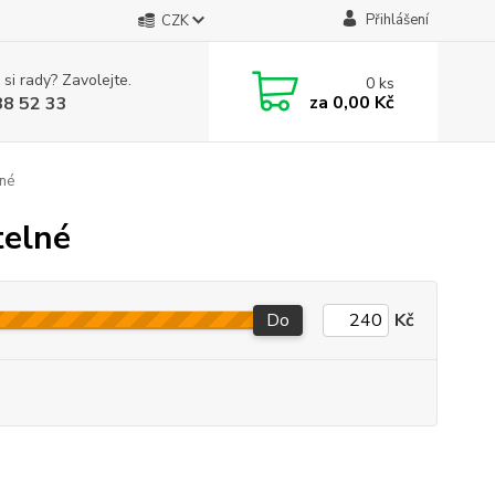
Přihlášení
CZK
 si rady? Zavolejte.
0
ks
za
0,00 Kč
88 52 33
né
telné
Do
Kč