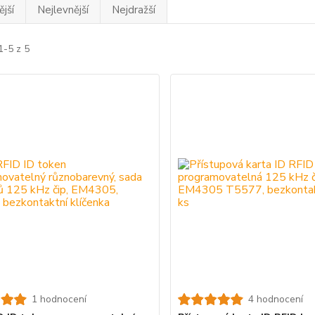
jší
Nejlevnější
Nejdražší
1-5 z 5
1 hodnocení
4 hodnocení