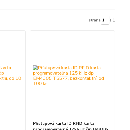
strana
z 1
Přístupová karta ID RFID karta
programovatelná 125 kHz čip EM4305