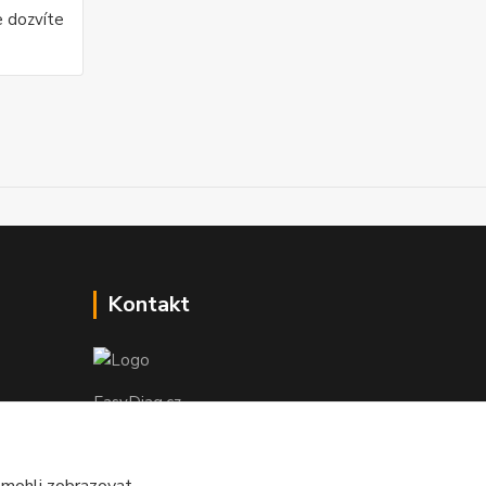
e dozvíte
Kontakt
EasyDiag.cz
608 88 52 33