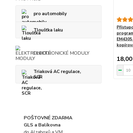
pro automobily
Přístup
Tloušťka laku
program
EM4305 
kopírov
ELEKTRONICKÉ MODULY
18,00
Triaková AC regulace,
SCR
POŠTOVNÉ ZDARMA
GLS a Balíkovna
do Alzaboxů a VM