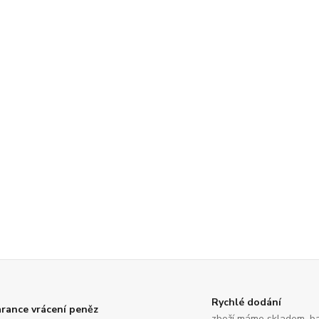
Rychlé dodání
rance vrácení peněz
zboží máme skladem, ba