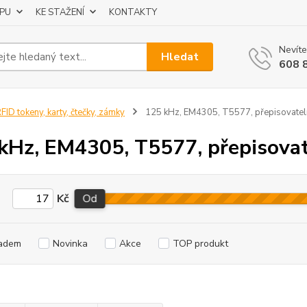
UPU
KE STAŽENÍ
KONTAKTY
Nevíte
Hledat
608 
FID tokeny, karty, čtečky, zámky
125 kHz, EM4305, T5577, přepisovatel
kHz, EM4305, T5577, přepisova
Kč
Od
adem
Novinka
Akce
TOP produkt