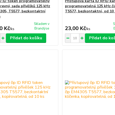
D ID token programovatelný
Přístupová karta ID RFID ka
revný, sada přívěšků 125 kHz
programovatelná 125 kHz č
4305, T5577, bezkontaktní
T5577, bezkontaktní, od 10 
a
Skladem v
S
0 Kč
23,00 Kč
Brandýse
/
ks
/
ks
Přidat do košíku
Přidat do ko