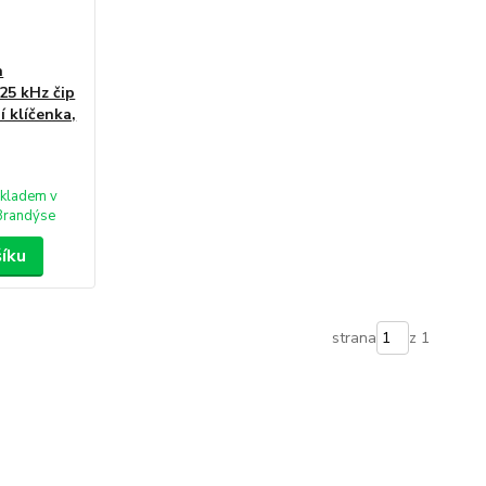
n
25 kHz čip
 klíčenka,
kladem v
Brandýse
šíku
strana
z 1