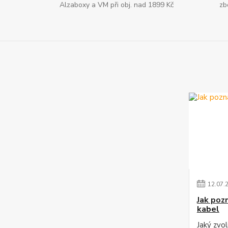
Alzaboxy a VM při obj. nad 1899 Kč
zb
12
.
07
.
Jak poz
kabel
Jaký zvo