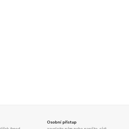
Osobní přístup
líček ihned
zavolejte nám nebo napište, rádi