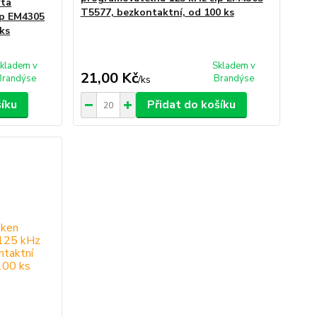
rta
T5577, bezkontaktní, od 100 ks
ip EM4305
ks
kladem v
Skladem v
21,00 Kč
Brandýse
Brandýse
/
ks
šíku
Přidat do košíku