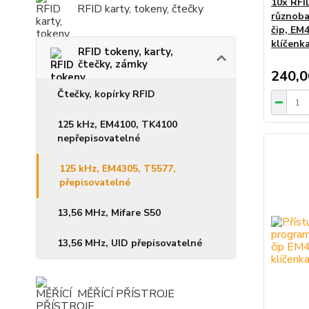
10x RFI
RFID karty, tokeny, čtečky
různoba
čip, EM
klíčenk
RFID tokeny, karty,
čtečky, zámky
240,0
Čtečky, kopírky RFID
125 kHz, EM4100, TK4100
nepřepisovatelné
125 kHz, EM4305, T5577,
přepisovatelné
13,56 MHz, Mifare S50
13,56 MHz, UID přepisovatelné
MĚŘÍCÍ PŘÍSTROJE