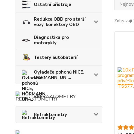
Nejnově
Ostatní přístroje
Redukce OBD pro starší
Zobrazuji 
vozy, konektory OBD
Diagnostika pro
motocykly
Testery autobaterií
Ovladače pohonů NICE,
HÖRMANN, UNI...
REFRAKTOMETRY
Refraktometry