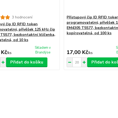
3 hodnocení
Přístupový čip ID RFID toke
programovatelný, přívěšek 1
ový čip ID RFID token
EM4305 T5577, bezkontaktní
ovatelný, přívěšek 125 kHz čip
kopírovatelná, od 100 ks
T5577, bezkontaktní klíčenka,
atelná, od 10 ks
Skladem v
S
 Kč
17,00 Kč
Brandýse
/
ks
/
ks
Přidat do košíku
Přidat do ko