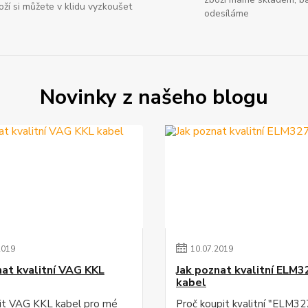
oží si můžete v klidu vyzkoušet
odesíláme
Novinky z našeho blogu
2019
10
.
07
.
2019
nat kvalitní VAG KKL
Jak poznat kvalitní ELM3
kabel
lit VAG KKL kabel pro mé
Proč koupit kvalitní "ELM3