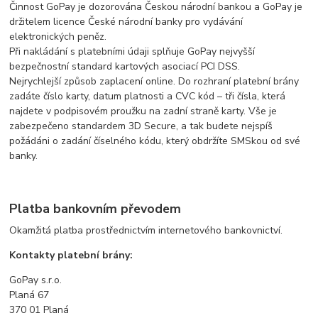
Činnost GoPay je dozorována Českou národní bankou a GoPay je
držitelem licence České národní banky pro vydávání
elektronických peněz.
Při nakládání s platebními údaji splňuje GoPay nejvyšší
bezpečnostní standard kartových asociací PCI DSS.
Nejrychlejší způsob zaplacení online. Do rozhraní platební brány
zadáte číslo karty, datum platnosti a CVC kód – tři čísla, která
najdete v podpisovém proužku na zadní straně karty. Vše je
zabezpečeno standardem 3D Secure, a tak budete nejspíš
požádáni o zadání číselného kódu, který obdržíte SMSkou od své
banky.
Platba bankovním převodem
Okamžitá platba prostřednictvím internetového bankovnictví.
Kontakty platební brány:
GoPay s.r.o.
Planá 67
370 01 Planá