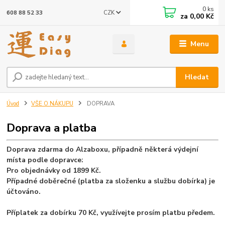
0
ks
CZK
608 88 52 33
za
0,00 Kč
Menu
Hledat
Úvod
VŠE O NÁKUPU
DOPRAVA
Doprava a platba
Doprava zdarma do Alzaboxu, případně některá výdejní
místa podle dopravce:
Pro objednávky od 1899 Kč.
Případné doběrečné (platba za složenku a službu dobírka) je
účtováno.
Příplatek za dobírku 70 Kč, využívejte prosím platbu předem.