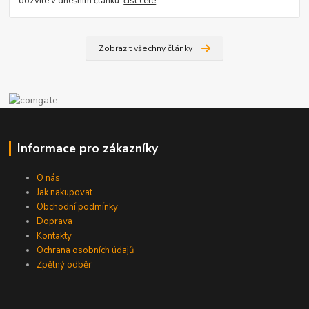
dozvíte v dnešním článku.
číst celé
Zobrazit všechny články
Informace pro zákazníky
O nás
Jak nakupovat
Obchodní podmínky
Doprava
Kontakty
Ochrana osobních údajů
Zpětný odběr