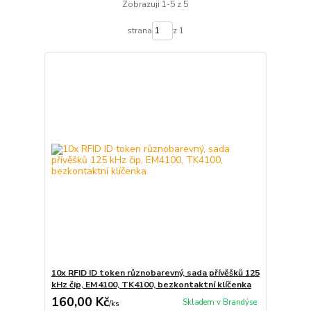
Zobrazuji 1-5 z 5
strana
z 1
10x RFID ID token různobarevný, sada přívěšků 125
kHz čip, EM4100, TK4100, bezkontaktní klíčenka
160,00 Kč
Skladem v Brandýse
/
ks