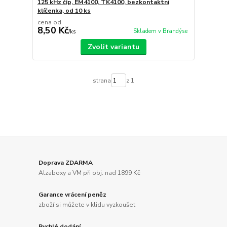
125 kHz čip, EM4100, TK4100, bezkontaktní
klíčenka, od 10 ks
cena od
8,50 Kč
Skladem v Brandýse
/
ks
Zvolit variantu
strana
z 1
Doprava ZDARMA
Alzaboxy a VM při obj. nad 1899 Kč
Garance vrácení peněz
zboží si můžete v klidu vyzkoušet
Rychlé dodání