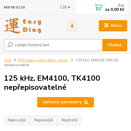
0
ks
CZK
608 88 52 33
za
0,00 Kč
Menu
Hledat
Úvod
RFID tokeny, karty, čtečky, zámky
125 kHz, EM4100, TK4100
nepřepisovatelné
125 kHz, EM4100, TK4100
nepřepisovatelné
Upřesnit parametry
Nejnovější
Nejlevnější
Nejdražší