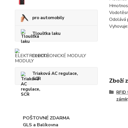
Hmotnost
Vodotěsn
pro automobily
Odolává p
Vyhovuje
Tloušťka laku
ELEKTRONICKÉ MODULY
Triaková AC regulace,
SCR
Zboží 
RFID 
zámk
POŠTOVNÉ ZDARMA
GLS a Balíkovna