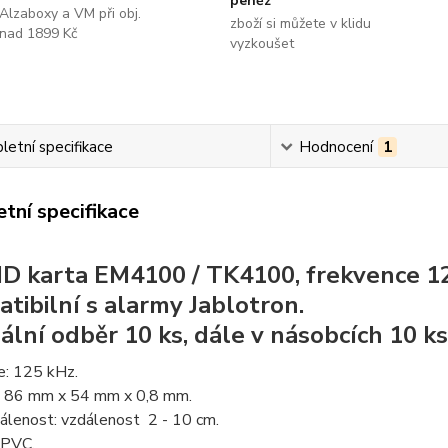
peněz
Alzaboxy a VM při obj.
zboží si můžete v klidu
nad 1899 Kč
vyzkoušet
etní specifikace
Hodnocení
1
tní specifikace
ID karta EM4100 / TK4100, frekvence 1
tibilní s alarmy Jablotron.
ální odběr 10 ks, dále v násobcích 10 ks
e: 125 kHz.
 86 mm x 54 mm x 0,8 mm.
álenost: vzdálenost 2 - 10 cm.
 PVC.