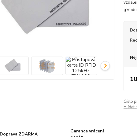
vzdále
g.Vodo
Dos
Rec
Nej
10
Číslo p
Hlídat 
Garance vrácení
Doprava ZDARMA