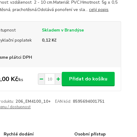
nost: vzdálenost 2 - 10 cm.Materiál: PVC.Hmotnost: 5g ± 0,5
těsná, prachotěsná.Odolává ponoření ve sla...
celý popis
tupnost
Skladem v Brandýse
yklační poplatek
0,12 Kč
sme plátci DPH
,00 Kč
Přidat do košíku
/
ks
roduktu:
206_EM4100_10+
EAN kód:
8595694001751
cenu / dostupnost
Rychlé dodání
Osobní přístup