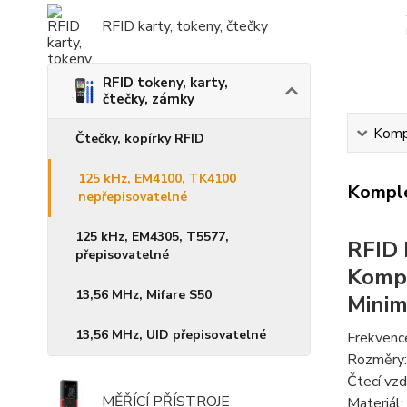
RFID karty, tokeny, čtečky
RFID tokeny, karty,
čtečky, zámky
Kompl
Čtečky, kopírky RFID
125 kHz, EM4100, TK4100
Komple
nepřepisovatelné
125 kHz, EM4305, T5577,
RFID 
přepisovatelné
Kompa
13,56 MHz, Mifare S50
Minim
13,56 MHz, UID přepisovatelné
Frekvenc
Rozměry:
Čtecí vzd
MĚŘÍCÍ PŘÍSTROJE
Materiál: