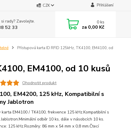
Přihlášení
CZK
 si rady? Zavolejte.
0
ks
za
0,00 Kč
88 52 33
telné
Přístupová karta ID RFID 125kHz, TK4100, EM4100, od
K4100, EM4100, od 10 kusů
Ohodnotit produkt
00, EM4200, 125 kHz, Kompatibilní s
my Jablotron
D karta EM4100 / TK4100, frekvence 125 kHz.Kompatibilní s
 Jablotron.Minimální odběr 10 ks, dále v násobcích 10 ks.
nce: 125 kHz.Rozměry: 86 mm x 54 mm x 0,8 mm.Čtecí