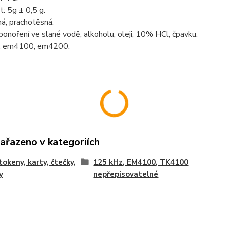
: 5g ± 0,5 g.
á, prachotěsná.
onoření ve slané vodě, alkoholu, oleji, 10% HCl, čpavku.
: em4100, em4200.
zařazeno v kategoriích
tokeny, karty, čtečky,
125 kHz, EM4100, TK4100
y
nepřepisovatelné