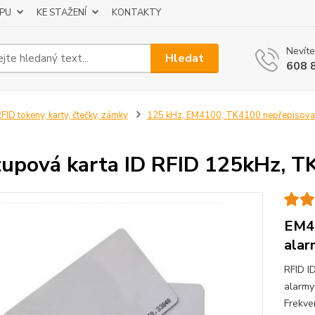
UPU
KE STAŽENÍ
KONTAKTY
Nevíte
Hledat
608 
FID tokeny, karty, čtečky, zámky
125 kHz, EM4100, TK4100 nepřepisova
tupová karta ID RFID 125kHz, T
EM41
alar
RFID I
alarmy
Frekve