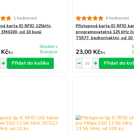
1 hodnocení
4 hodnocení
ová karta ID RFID 125kHz,
Přístupová karta ID RFID ka
 EM4100, od 10 kusů
programovatelná 125 kHz č
T5577, bezkontaktní, od 10 
Skladem v
S
 Kč
23,00 Kč
Brandýse
/
ks
/
ks
Přidat do košíku
Přidat do ko