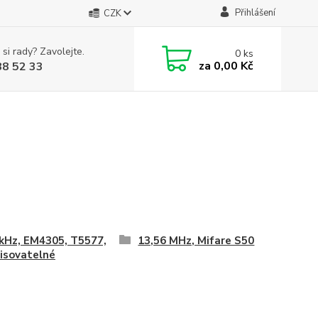
Přihlášení
CZK
 si rady? Zavolejte.
0
ks
za
0,00 Kč
88 52 33
kHz, EM4305, T5577,
13,56 MHz, Mifare S50
isovatelné