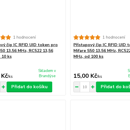
1 hodnocení
1 hodnocení
ový čip IC RFID UID token pro
Přístupový čip IC RFID UID 
S50 13.56 MHz, RC522 13,56
Mifare S50 13.56 MHz, RC52
 10 ks
MHz, od 100 ks
Skladem v
S
 Kč
15,00 Kč
Brandýse
/
ks
/
ks
Přidat do košíku
Přidat do ko