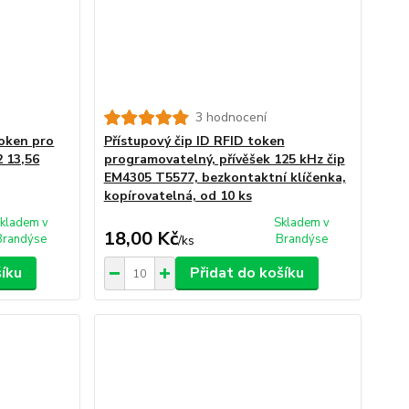
3 hodnocení
token pro
Přístupový čip ID RFID token
2 13,56
programovatelný, přívěšek 125 kHz čip
EM4305 T5577, bezkontaktní klíčenka,
kopírovatelná, od 10 ks
kladem v
Skladem v
18,00 Kč
Brandýse
Brandýse
/
ks
šíku
Přidat do košíku