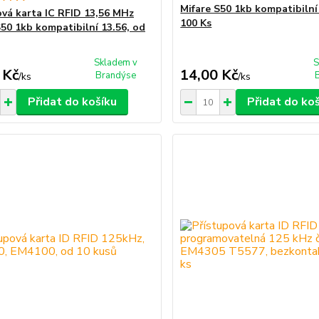
Mifare S50 1kb kompatibilní
ová karta IC RFID 13,56 MHz
100 Ks
S50 1kb kompatibilní 13.56, od
Skladem v
S
 Kč
14,00 Kč
Brandýse
/
ks
/
ks
Přidat do košíku
Přidat do ko