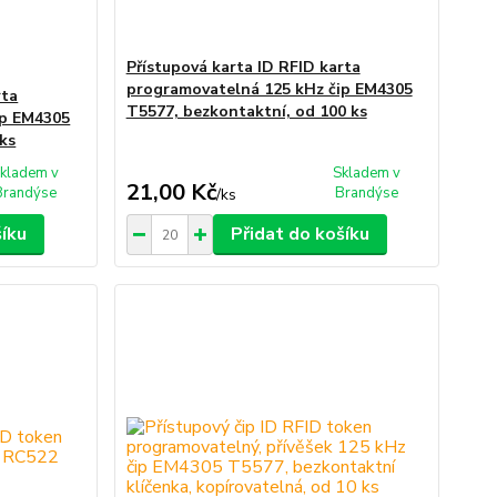
Přístupová karta ID RFID karta
programovatelná 125 kHz čip EM4305
rta
T5577, bezkontaktní, od 100 ks
ip EM4305
ks
kladem v
Skladem v
21,00 Kč
Brandýse
Brandýse
/
ks
šíku
Přidat do košíku