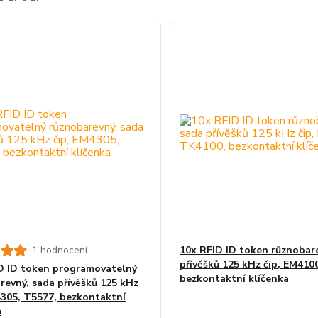
1 hodnocení
10x RFID ID token různobar
přívěšků 125 kHz čip, EM410
D ID token programovatelný
bezkontaktní klíčenka
revný, sada přívěšků 125 kHz
4305, T5577, bezkontaktní
a