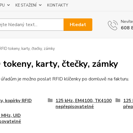
UPU
KE STAŽENÍ
KONTAKTY
Nevíte
Hledat
608 
FID tokeny, karty, čtečky, zámky
 tokeny, karty, čtečky, zámky
 úřadům je možno poslat RFID klíčenky po domluvě na fakturu.
y, kopírky RFID
125 kHz, EM4100, TK4100
125 
nepřepisovatelné
přep
 MHz, UID
sovatelné