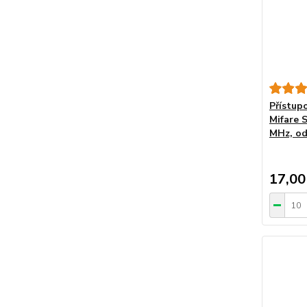
Přístup
Mifare 
MHz, od
17,00