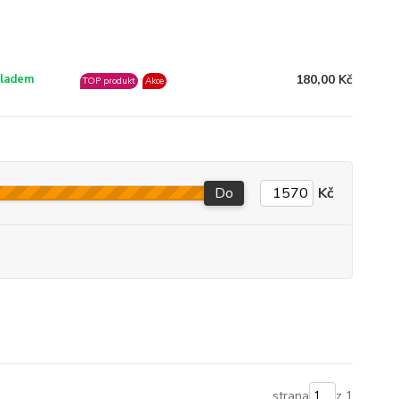
180,00 Kč
ladem
TOP produkt
Akce
Do
Kč
strana
z 1