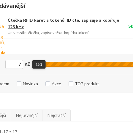
dávanější
Čtečka RFID karet a tokenů, ID čte, zapisuje a kopíruje
Sk
125 kHz
Univerzální čtečka, zapisovačka, kopírka tokenů
Kč
Od
adem
Novinka
Akce
TOP produkt
jší
Nejlevnější
Nejdražší
1-17 z 17