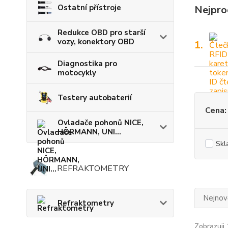
Ostatní přístroje
Nejpro
Redukce OBD pro starší
vozy, konektory OBD
1.
Diagnostika pro
motocykly
Testery autobaterií
Cena:
Ovladače pohonů NICE,
HÖRMANN, UNI...
Skl
REFRAKTOMETRY
Nejnově
Refraktometry
Zobrazuji 