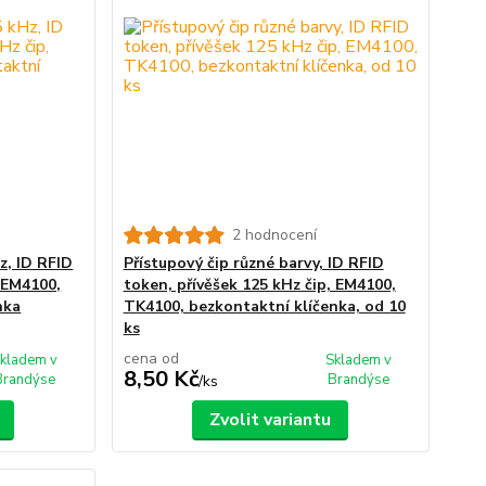
2 hodnocení
z, ID RFID
Přístupový čip různé barvy, ID RFID
, EM4100,
token, přívěšek 125 kHz čip, EM4100,
nka
TK4100, bezkontaktní klíčenka, od 10
ks
cena od
kladem v
Skladem v
8,50 Kč
Brandýse
Brandýse
/
ks
Zvolit variantu