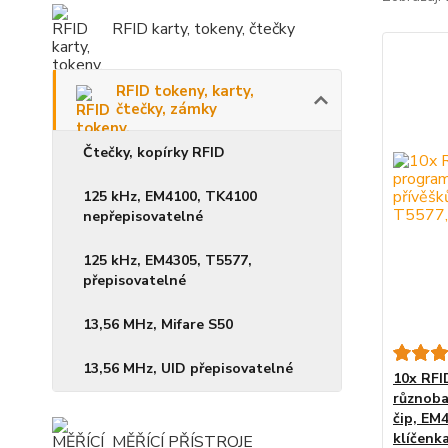
RFID karty, tokeny, čtečky
RFID tokeny, karty,
čtečky, zámky
Čtečky, kopírky RFID
125 kHz, EM4100, TK4100
nepřepisovatelné
125 kHz, EM4305, T5577,
přepisovatelné
13,56 MHz, Mifare S50
13,56 MHz, UID přepisovatelné
10x RFI
různoba
čip, EM
klíčenk
MĚŘÍCÍ PŘÍSTROJE