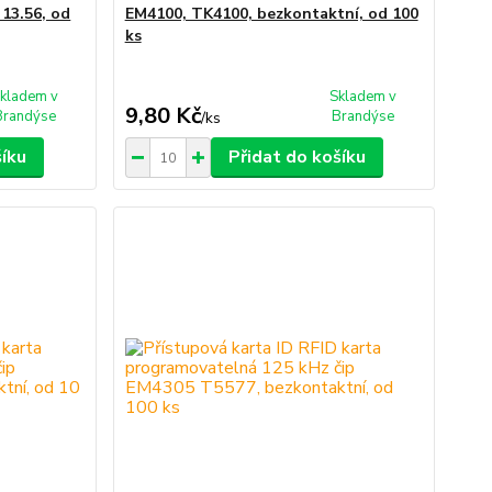
 13.56, od
EM4100, TK4100, bezkontaktní, od 100
ks
kladem v
Skladem v
9,80 Kč
Brandýse
Brandýse
/
ks
šíku
Přidat do košíku