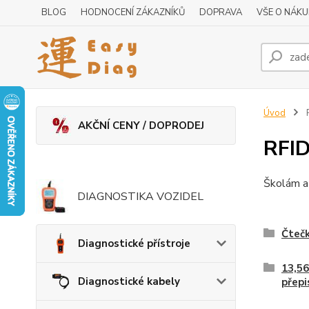
BLOG
HODNOCENÍ ZÁKAZNÍKŮ
DOPRAVA
VŠE O NÁK
Úvod
R
AKČNÍ CENY / DOPRODEJ
RFID
Školám a
DIAGNOSTIKA VOZIDEL
Čtečk
Diagnostické přístroje
13,56
Diagnostické kabely
přepi