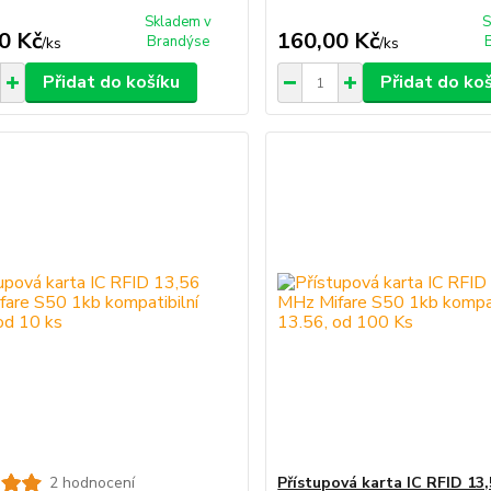
Skladem v
S
0 Kč
160,00 Kč
Brandýse
/
ks
/
ks
Přidat do košíku
Přidat do ko
2 hodnocení
Přístupová karta IC RFID 13