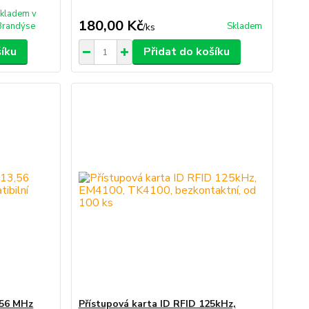
kladem v
180,00 Kč
Brandýse
Skladem
/
ks
šíku
Přidat do košíku
,56 MHz
Přístupová karta ID RFID 125kHz,