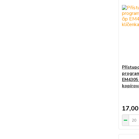
Přístup
program
EM4305 
kopírov
17,00