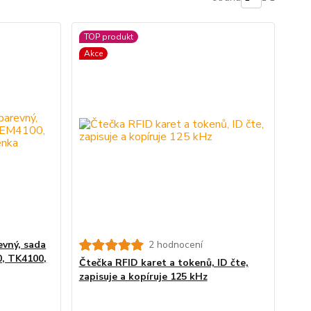
TOP produkt
Akce
evný, sada
2 hodnocení
0, TK4100,
Čtečka RFID karet a tokenů, ID čte,
zapisuje a kopíruje 125 kHz