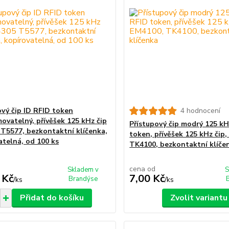
ový čip ID RFID token
4 hodnocení
ovatelný, přívěšek 125 kHz čip
Přístupový čip modrý 125 kH
T5577, bezkontaktní klíčenka,
token, přívěšek 125 kHz čip
atelná, od 100 ks
TK4100, bezkontaktní klíče
cena od
Skladem v
S
 Kč
7,00 Kč
Brandýse
/
ks
/
ks
Přidat do košíku
Zvolit variantu