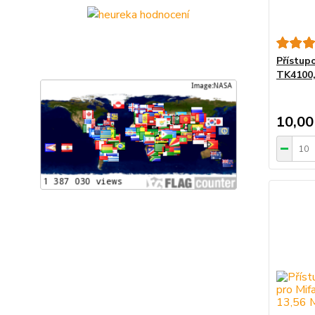
Přístup
TK4100,
10,00