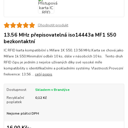
Ohodnotit produkt
13.56 MHz přepisovatelná iso14443a MF1 S50
bezkontaktní
IC RFID karta kompatibilní s Mifare 1K S50, 13.56 MHz.Karta se chová jako
Mifare 1k S50.Minimální odběr 10 ks, dále v násobcích 10 ks. Tento druh
RFID čipu je jedním z nejvíce užívaných díky své vysoké míře
kompatibility s identifikačními a pokladními systémy. Vlastnosti:Provozní
frekvence: 13,56 ...
celý popis
Dostupnost
Skladem v Brandýse
Recyklační
0,12 Kč
poplatek
Nejsme plátci DPH
16,00 Kč