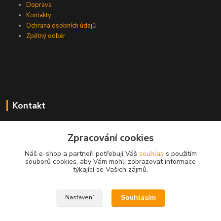
Doprava
Kontakty
Ochrana osobních údajů
Zpětný odběr
Kontakt
Zpracování cookies
EasyDiag.cz
Náš e-shop a partneři potřebují Váš
souhlas
s použitím
souborů cookies, aby Vám mohli zobrazovat informace
608 88 52 33
týkající se Vašich zájmů.
obchod@easydiag.cz
Souhlasím
Nastavení