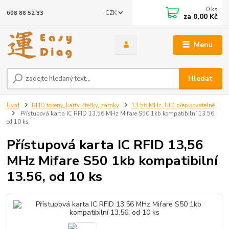
0
ks
CZK
608 88 52 33
za
0,00 Kč
Menu
Hledat
Úvod
RFID tokeny, karty, čtečky, zámky
13,56 MHz, UID přepisovatelné
Přístupová karta IC RFID 13,56 MHz Mifare S50 1kb kompatibilní 13.56,
od 10 ks
Přístupová karta IC RFID 13,56
MHz Mifare S50 1kb kompatibilní
13.56, od 10 ks