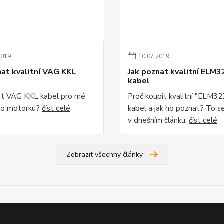
2019
10
.
07
.
2019
nat kvalitní VAG KKL
Jak poznat kvalitní ELM3
kabel
lit VAG KKL kabel pro mé
Proč koupit kvalitní "ELM3
bo motorku?
číst celé
kabel a jak ho poznat? To s
v dnešním článku.
číst celé
Zobrazit všechny články