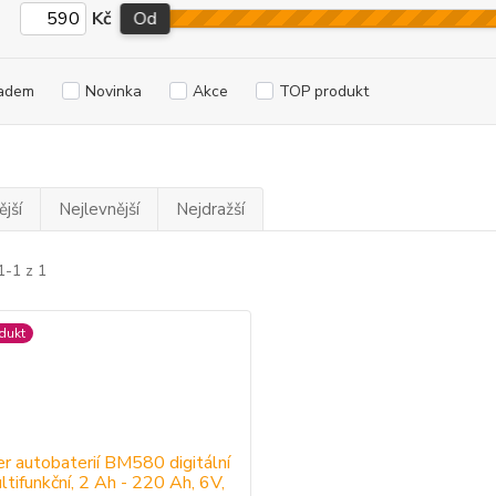
Kč
Od
adem
Novinka
Akce
TOP produkt
jší
Nejlevnější
Nejdražší
1-1 z 1
dukt