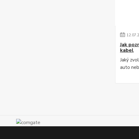
12
.
07
.
Jak poz
kabel
Jaký zvo
auto ne