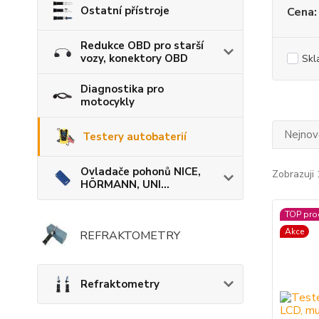
Ostatní přístroje
Cena:
Redukce OBD pro starší
vozy, konektory OBD
Skl
Diagnostika pro
motocykly
Nejnově
Testery autobaterií
Ovladače pohonů NICE,
Zobrazuji 
HÖRMANN, UNI...
TOP pro
Akce
REFRAKTOMETRY
Refraktometry