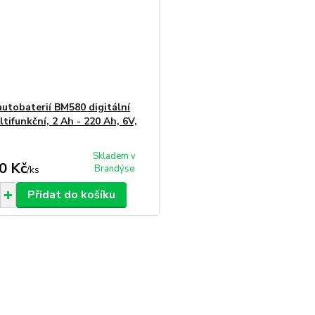
autobaterií BM580 digitální
tifunkční, 2 Ah - 220 Ah, 6V,
Skladem v
0 Kč
Brandýse
/
ks
Přidat do košíku