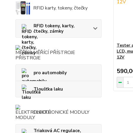
RFID karty, tokeny, čtečky
RFID tokeny, karty,
čtečky, zámky
Tester 
LCD, mul
MĚŘÍCÍ PŘÍSTROJE
12V
590,0
pro automobily
Tloušťka laku
ELEKTRONICKÉ MODULY
Triaková AC regulace,