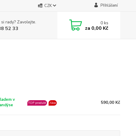
Přihlášení
CZK
 si rady? Zavolejte.
0
ks
za
0,00 Kč
88 52 33
ladem v
590,00 Kč
TOP produkt
Akce
andýse