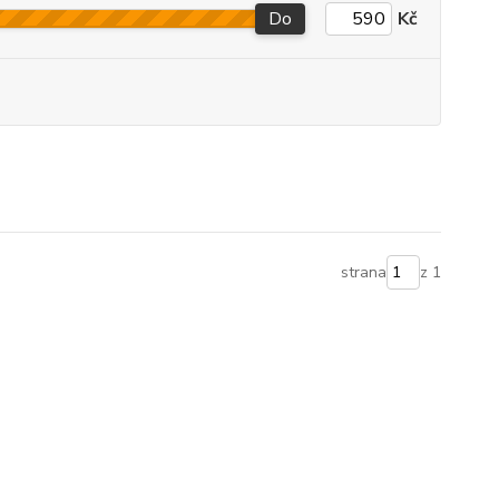
Do
Kč
strana
z 1