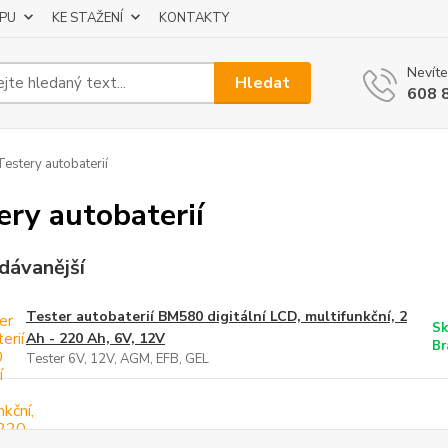
UPU
KE STAŽENÍ
KONTAKTY
Nevíte
Hledat
608 
estery autobaterií
ery autobaterií
dávanější
Tester autobaterií BM580 digitální LCD, multifunkční, 2
Sk
Ah - 220 Ah, 6V, 12V
Br
Tester 6V, 12V, AGM, EFB, GEL