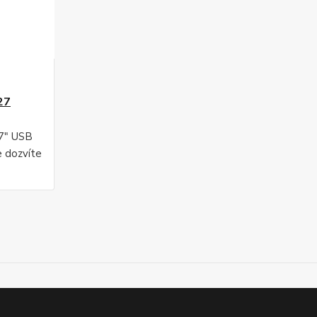
27
27" USB
e dozvíte