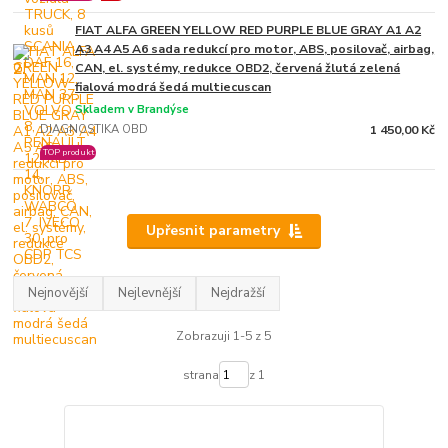
FIAT ALFA GREEN YELLOW RED PURPLE BLUE GRAY A1 A2
A3 A4 A5 A6 sada redukcí pro motor, ABS, posilovač, airbag,
2.
CAN, el. systémy, redukce OBD2, červená žlutá zelená
fialová modrá šedá multiecuscan
Skladem v Brandýse
DIAGNOSTIKA OBD
1 450,00 Kč
TOP produkt
Upřesnit parametry
Nejnovější
Nejlevnější
Nejdražší
Zobrazuji 1-5 z 5
strana
z 1