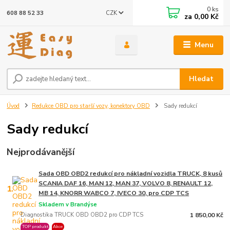
0
ks
CZK
608 88 52 33
za
0,00 Kč
Menu
Hledat
Úvod
Redukce OBD pro starší vozy, konektory OBD
Sady redukcí
Sady redukcí
Nejprodávanější
Sada OBD OBD2 redukcí pro nákladní vozidla TRUCK, 8 kusů
SCANIA DAF 16, MAN 12, MAN 37, VOLVO 8, RENAULT 12,
1.
MB 14, KNORR WABCO 7, IVECO 30, pro CDP TCS
Skladem v Brandýse
Diagnostika TRUCK OBD OBD2 pro CDP TCS
1 850,00 Kč
TOP produkt
Akce