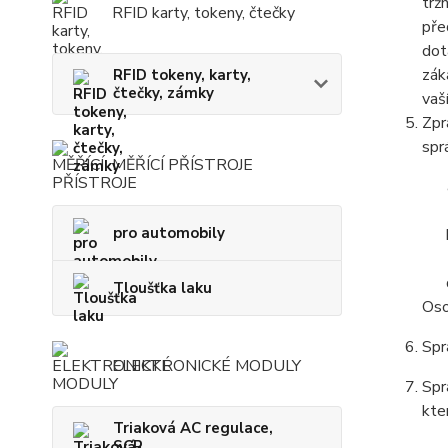
trž
RFID karty, tokeny, čtečky
pře
dot
zák
RFID tokeny, karty,
čtečky, zámky
vaš
Zpr
spr
MĚŘÍCÍ PŘÍSTROJE
pro automobily
Tloušťka laku
Oso
Spr
ELEKTRONICKÉ MODULY
Spr
kte
Triaková AC regulace,
SCR