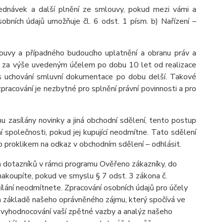
ednávek a další plnění ze smlouvy, pokud mezi vámi a
obních údajů umožňuje čl. 6 odst. 1 písm. b) Nařízení –
ouvy a případného budoucího uplatnění a obranu práv a
ů je za výše uvedeným účelem po dobu
10 let
od realizace
dpis uchování smluvní dokumentace po dobu delší. Takové
 zpracování je nezbytné pro splnění právní povinnosti a pro
u zasílány novinky a jiná obchodní sdělení, tento postup
 společnosti, pokud jej kupující neodmítne. Tato sdělení
 proklikem na odkaz v obchodním sdělení – odhlásit.
 dotazníků v rámci programu Ověřeno zákazníky, do
akoupíte, pokud ve smyslu § 7 odst. 3 zákona č.
ílání neodmítnete. Zpracování osobních údajů pro účely
a základě našeho oprávněného zájmu, který spočívá ve
ů, vyhodnocování vaší zpětné vazby a analýz našeho