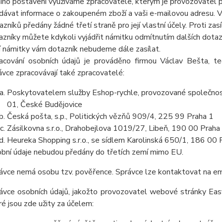
ního postavení využíváme zpracovatele, kterým je provozovatel
dávat informace o zakoupeném zboží a vaši e-mailovou adresu. Va
azníků předány žádné třetí straně pro její vlastní účely. Proti z
azníky můžete kdykoli vyjádřit námitku odmítnutím dalších dota
í námitky vám dotazník nebudeme dále zasílat.
acování osobních údajů je prováděno
firmou Václav Bešta,
ted
ávce zpracovávají také zpracovatelé:
Poskytovatelem služby Eshop-rychle, provozované společnost
01, České Budějovice
Česká pošta, s.p., Politických vězňů 909/4, 225 99 Praha 1
Zásilkovna s.r.o., Drahobejlova 1019/27, Libeň, 190 00 Praha
Heureka Shopping s.r.o., se sídlem Karolinská 650/1, 186 00 
bní údaje nebudou předány do třetích zemí mimo EU.
ávce nemá osobu tzv. pověřence. Správce lze kontaktovat na e
ávce osobních údajů, jakožto provozovatel webové stránky Easy
ré jsou zde užity za účelem: