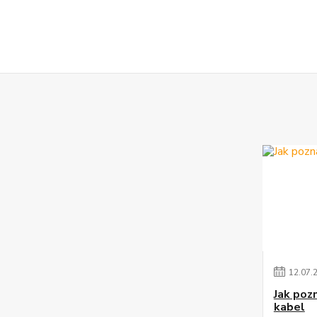
12
.
07
.
Jak poz
kabel