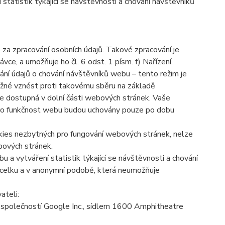
tatistik týkající se návštěvnosti a chování návštěvníků
a zpracování osobních údajů. Takové zpracování je
e, a umožňuje ho čl. 6 odst. 1 písm. f) Nařízení.
ání údajů o chování návštěvníků webu – tento režim je
žné vznést proti takovému sběru na základě
je dostupná v dolní části webových stránek
. Vaše
ro funkčnost webu budou uchovány pouze po dobu
okies nezbytných pro fungování webových stránek, nelze
bových stránek.
 a vytváření statistik týkající se návštěvnosti a chování
celku a v anonymní podobě, která neumožňuje
ateli:
společností Google Inc., sídlem 1600 Amphitheatre