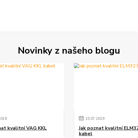
Novinky z našeho blogu
2019
10
.
07
.
2019
nat kvalitní VAG KKL
Jak poznat kvalitní ELM3
kabel