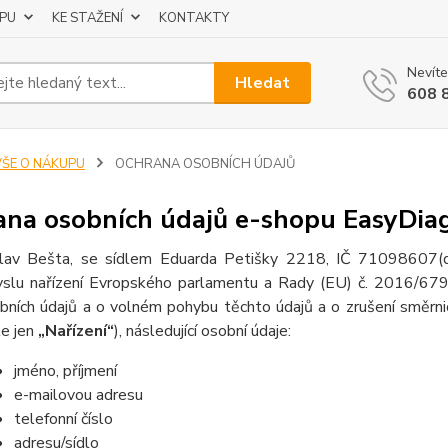
UPU
KE STAŽENÍ
KONTAKTY
Nevíte
Hledat
608 
VŠE O NÁKUPU
OCHRANA OSOBNÍCH ÚDAJŮ
na osobních údajů e-shopu EasyDiag
lav Bešta, se sídlem Eduarda Petišky 2218, IČ 71098607
(
slu nařízení Evropského parlamentu a Rady (EU) č. 2016/679 
bních údajů a o volném pohybu těchto údajů a o zrušení směrni
le jen
„Nařízení“
), následující osobní údaje:
jméno, příjmení
e-mailovou adresu
telefonní číslo
adresu/sídlo