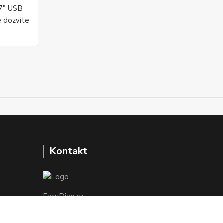
27" USB
e dozvíte
Kontakt
EasyDiag.cz