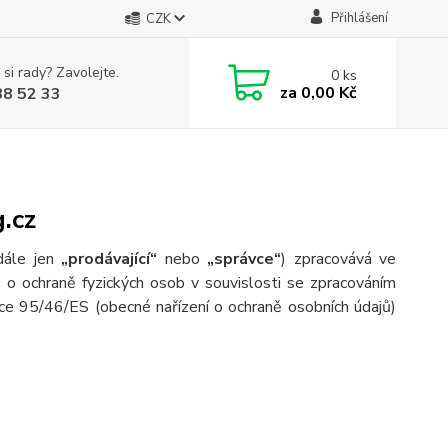
Přihlášení
CZK
 si rady? Zavolejte.
0
ks
za
0,00 Kč
88 52 33
.cz
dále jen
„prodávající“
nebo
„správce“
) zpracovává ve
o ochraně fyzických osob v souvislosti se zpracováním
ce 95/46/ES (obecné nařízení o ochraně osobních údajů)