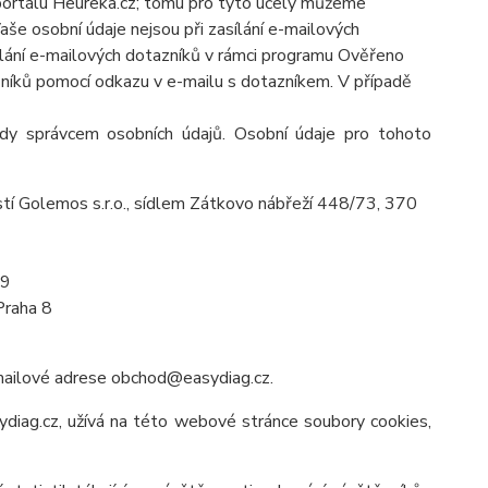
 portálu Heureka.cz; tomu pro tyto účely můžeme
še osobní údaje nejsou při zasílání e-mailových
asílání e-mailových dotazníků v rámci programu Ověřeno
zníků pomocí odkazu v e-mailu s dotazníkem. V případě
y správcem osobních údajů. Osobní údaje pro tohoto
í Golemos s.r.o., sídlem Zátkovo nábřeží 448/73, 370
 9
Praha 8
mailové adrese obchod@easydiag.cz.
diag.cz, užívá na této webové stránce soubory cookies,