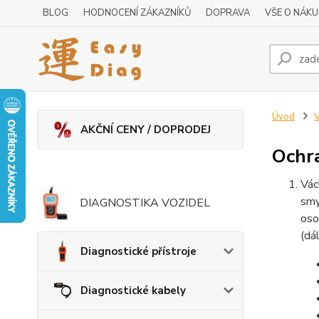
BLOG
HODNOCENÍ ZÁKAZNÍKŮ
DOPRAVA
VŠE O NÁK
Úvod
AKČNÍ CENY / DOPRODEJ
Ochra
Vác
smy
DIAGNOSTIKA VOZIDEL
oso
(dá
Diagnostické přístroje
Diagnostické kabely