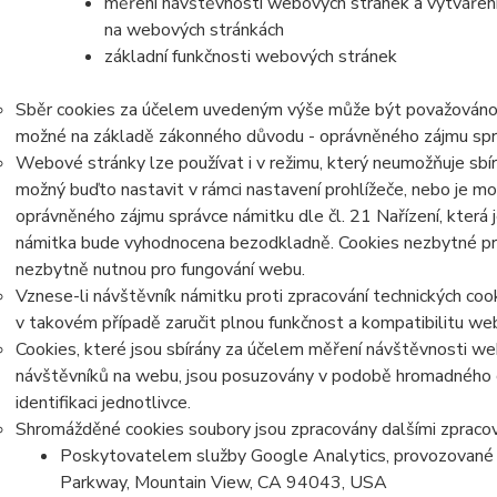
měření návštěvnosti webových stránek a vytváření s
na webových stránkách
základní funkčnosti webových stránek
Sběr cookies za účelem uvedeným výše může být považováno z
možné na základě zákonného důvodu - oprávněného zájmu správc
Webové stránky lze používat i v režimu, který neumožňuje sbír
možný buďto nastavit v rámci nastavení prohlížeče,
nebo je mo
oprávněného zájmu správce námitku dle čl. 21 Nařízení, která 
námitka bude vyhodnocena bezodkladně. Cookies nezbytné p
nezbytně nutnou pro fungování webu.
Vznese-li návštěvník námitku proti zpracování technických co
v takovém případě zaručit plnou funkčnost a kompatibilitu we
Cookies, které jsou sbírány za účelem měření návštěvnosti webu
návštěvníků na webu, jsou posuzovány v podobě hromadného 
identifikaci jednotlivce.
Shromážděné cookies soubory jsou zpracovány dalšími zpracov
Poskytovatelem služby Google Analytics, provozované 
Parkway, Mountain View, CA 94043, USA