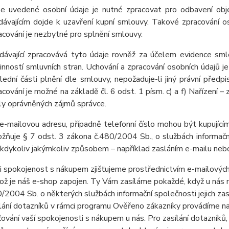
e uvedené osobní údaje je nutné zpracovat pro odbavení obj
dávajícím dojde k uzavření kupní smlouvy. Takové zpracování os
acování je nezbytné pro splnění smlouvy.
dávající zpracovává tyto údaje rovněž za účelem evidence sml
inností smluvních stran. Uchování a zpracování osobních údaj
lední části plnění dle smlouvy, nepožaduje-li jiný právní pře
acování je možné na základě čl. 6 odst. 1 písm. c) a f) Nařízení –
ly oprávněných zájmů správce.
e-mailovou adresu, případně telefonní číslo mohou být kupujícím
žňuje § 7 odst. 3 zákona č.480/2004 Sb., o službách informační
 kdykoliv jakýmkoliv způsobem – například zasláním e-mailu nebo
i spokojenost s nákupem zjišťujeme prostřednictvím e-mailových
ož je náš e-shop zapojen. Ty Vám zasíláme pokaždé, když u nás n
/2004 Sb. o některých službách informační společnosti jejich zas
lání dotazníků v rámci programu Ověřeno zákazníky provádíme n
šťování vaší spokojenosti s nákupem u nás. Pro zasílání dotazník