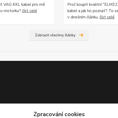
lit VAG KKL kabel pro mé
Proč koupit kvalitní "ELM3
bo motorku?
číst celé
kabel a jak ho poznat? To s
v dnešním článku.
číst celé
Zobrazit všechny články
Zpracování cookies