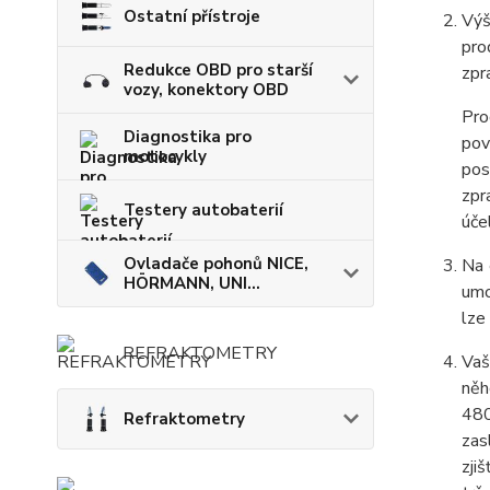
Ostatní přístroje
Výš
pro
Redukce OBD pro starší
zpr
vozy, konektory OBD
Pro
Diagnostika pro
pov
motocykly
pos
zpr
Testery autobaterií
úče
Ovladače pohonů NICE,
Na 
HÖRMANN, UNI...
umo
lze
REFRAKTOMETRY
Vaš
něh
480
Refraktometry
zas
zji