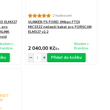
2 hodnocení
RD ELM327
VLINKER FS FORD 3Mbps FTDI
 pro
MIC3322 nejlepší kabel pro FORSCAN
RLINK
ELM327 v2.2
roid
kladem v
Skladem v
2 040,00 Kč
Brandýse
Brandýse
/
ks
šíku
Přidat do košíku