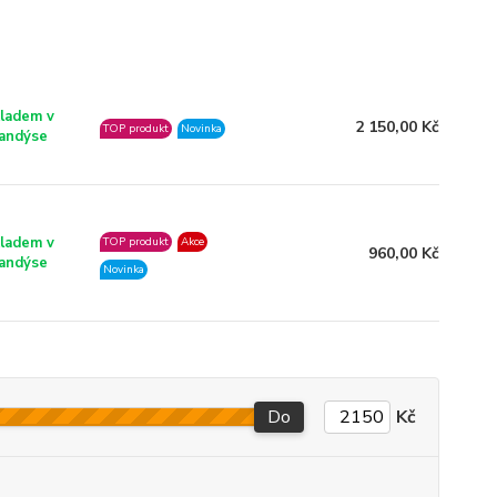
ladem v
2 150,00 Kč
TOP produkt
Novinka
andýse
ladem v
TOP produkt
Akce
960,00 Kč
andýse
Novinka
Do
Kč