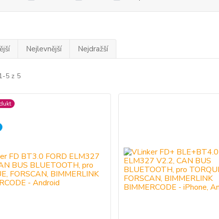
jší
Nejlevnější
Nejdražší
1-5 z 5
dukt