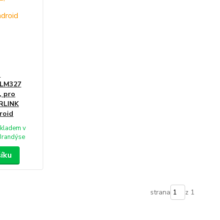
T
LM327
 pro
RLINK
roid
kladem v
Brandýse
šíku
strana
z 1