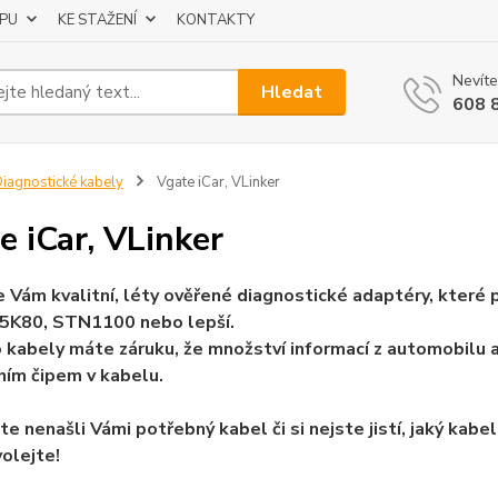
UPU
KE STAŽENÍ
KONTAKTY
Nevíte
Hledat
608 
iagnostické kabely
Vgate iCar, VLinker
e iCar, VLinker
 Vám kvalitní, léty ověřené diagnostické adaptéry, které po
5K80, STN1100 nebo lepší.
 kabely máte záruku, že množství informací z automobilu
ním čipem v kabelu.
te nenašli Vámi potřebný kabel či si nejste jistí, jaký kab
olejte!