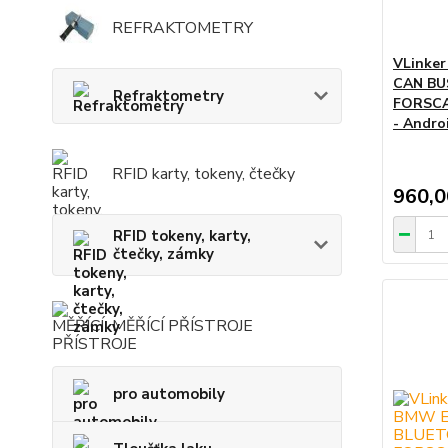
REFRAKTOMETRY
VLinker
CAN BU
Refraktometry
FORSCA
- Andro
RFID karty, tokeny, čtečky
960,0
RFID tokeny, karty,
čtečky, zámky
MĚŘÍCÍ PŘÍSTROJE
pro automobily