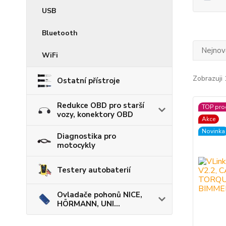
USB
Bluetooth
Nejnově
WiFi
Zobrazuji 
Ostatní přístroje
Redukce OBD pro starší
TOP pro
vozy, konektory OBD
Akce
Novinka
Diagnostika pro
motocykly
Testery autobaterií
Ovladače pohonů NICE,
HÖRMANN, UNI...