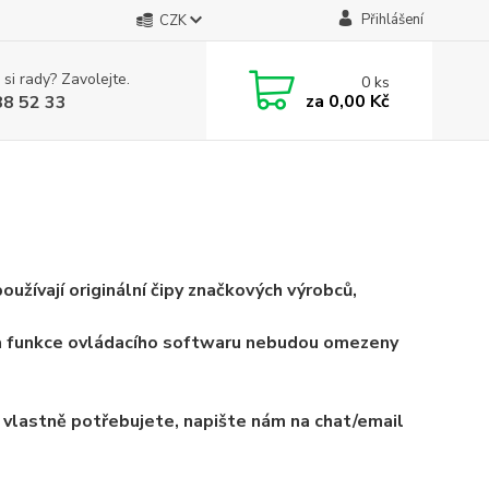
Přihlášení
CZK
 si rady? Zavolejte.
0
ks
za
0,00 Kč
88 52 33
užívají originální čipy značkových výrobců,
 a funkce ovládacího softwaru nebudou omezeny
el vlastně potřebujete, napište nám na chat/email