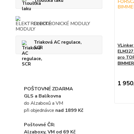
Tloušťka laku
ELEKTRONICKÉ MODULY
Triaková AC regulace,
VLinke
SCR
ELM327
pro TO
BIMMER
1 950
POŠTOVNÉ ZDARMA
GLS a Balíkovna
do Alzaboxů a VM
při objednávce
nad 1899 Kč
Poštovné ČR:
Alzaboxy, VM od 69 Kč