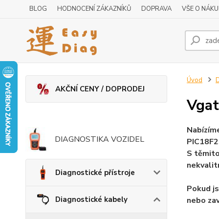
BLOG
HODNOCENÍ ZÁKAZNÍKŮ
DOPRAVA
VŠE O NÁK
Úvod
D
AKČNÍ CENY / DOPRODEJ
Vgat
Nabízíme
DIAGNOSTIKA VOZIDEL
PIC18F2
S těmito
nekvalit
Diagnostické přístroje
Pokud js
Diagnostické kabely
nebo zav