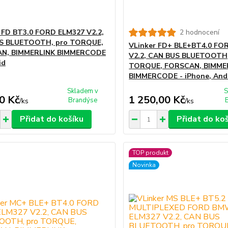
 FD BT3.0 FORD ELM327 V2.2,
2 hodnocení
S BLUETOOTH, pro TORQUE,
VLinker FD+ BLE+BT4.0 FO
N, BIMMERLINK BIMMERCODE
V2.2, CAN BUS BLUETOOTH,
id
TORQUE, FORSCAN, BIMME
BIMMERCODE - iPhone, And
Skladem v
S
0 Kč
1 250,00 Kč
Brandýse
/
ks
/
ks
Přidat do košíku
Přidat do ko
TOP produkt
Novinka