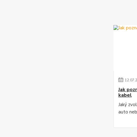
12
.
07
.
Jak poz
kabel
Jaký zvo
auto ne