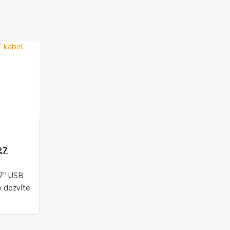
27
27" USB
e dozvíte