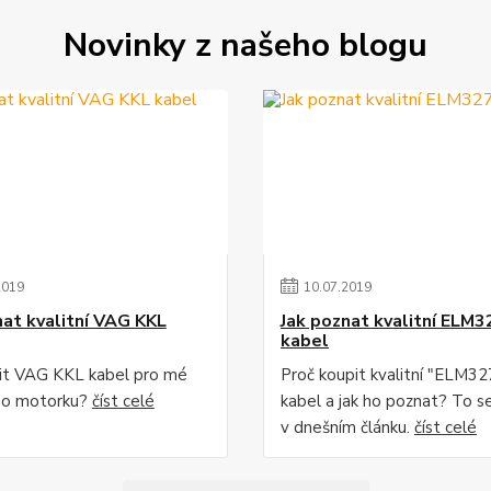
Novinky z našeho blogu
2019
10
.
07
.
2019
nat kvalitní VAG KKL
Jak poznat kvalitní ELM3
kabel
lit VAG KKL kabel pro mé
Proč koupit kvalitní "ELM3
bo motorku?
číst celé
kabel a jak ho poznat? To s
v dnešním článku.
číst celé