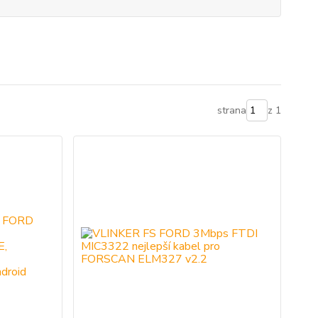
strana
z 1