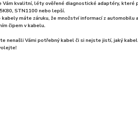
 Vám kvalitní, léty ověřené diagnostické adaptéry, které po
5K80, STN1100 nebo lepší.
 kabely máte záruku, že množství informací z automobilu
ním čipem v kabelu.
te nenašli Vámi potřebný kabel či si nejste jistí, jaký kab
olejte!