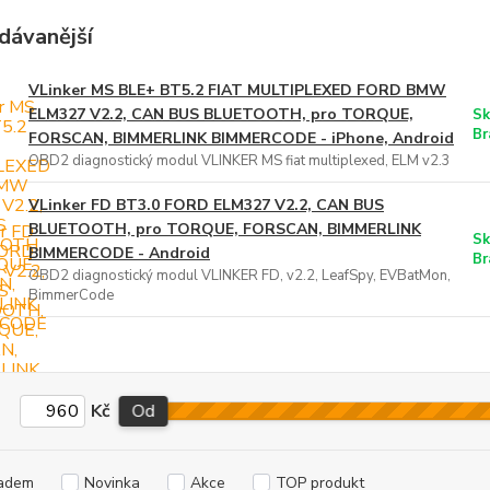
dávanější
VLinker MS BLE+ BT5.2 FIAT MULTIPLEXED FORD BMW
ELM327 V2.2, CAN BUS BLUETOOTH, pro TORQUE,
Sk
Br
FORSCAN, BIMMERLINK BIMMERCODE - iPhone, Android
OBD2 diagnostický modul VLINKER MS fiat multiplexed, ELM v2.3
VLinker FD BT3.0 FORD ELM327 V2.2, CAN BUS
BLUETOOTH, pro TORQUE, FORSCAN, BIMMERLINK
Sk
BIMMERCODE - Android
Br
OBD2 diagnostický modul VLINKER FD, v2.2, LeafSpy, EVBatMon,
BimmerCode
Kč
Od
adem
Novinka
Akce
TOP produkt