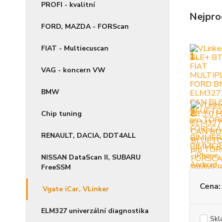
PROFI - kvalitní
Nejpro
FORD, MAZDA - FORScan
FIAT - Multiecuscan
1.
VAG - koncern VW
BMW
2.
Chip tuning
RENAULT, DACIA, DDT4ALL
NISSAN DataScan II, SUBARU
FreeSSM
Cena:
Vgate iCar, VLinker
ELM327 univerzální diagnostika
Skl