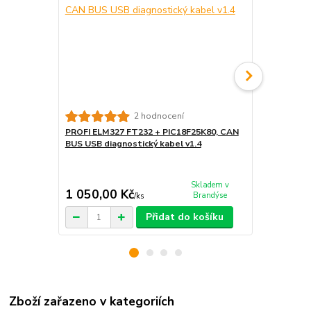
2 hodnocení
PROFI ELM327 FT232 + PIC18F25K80, CAN
PROFI diag
BUS USB diagnostický kabel v1.4
ELM327 FT23
forscan pře
Skladem v
1 050,00 Kč
1 250,00
Brandýse
/
ks
Přidat do košíku
Zboží zařazeno v kategoriích