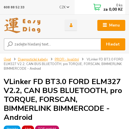
0
ks
CZK
608 88 52 33
za
0,00 Kč
Menu
Hledat
Úvod
Diagnostické kabely
PROFI - kvalitní
VLinker FD BT3.0 FORD
ELM327 V2.2, CAN BUS BLUETOOTH, pro TORQUE, FORSCAN, BIMMERLINK
BIMMERCODE - Android
VLinker FD BT3.0 FORD ELM327
V2.2, CAN BUS BLUETOOTH, pro
TORQUE, FORSCAN,
BIMMERLINK BIMMERCODE -
Android
Novinka
Akce
TOP produkt