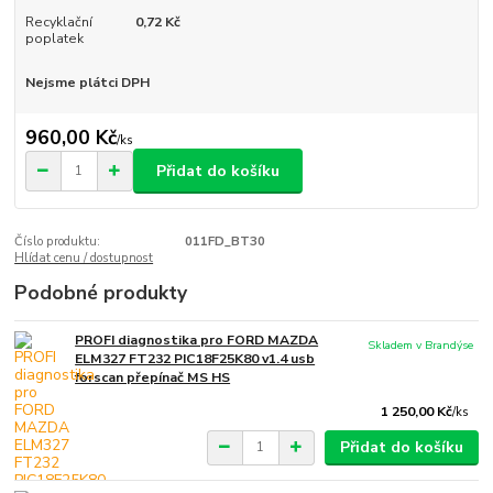
Recyklační
0,72 Kč
poplatek
Nejsme plátci DPH
960,00 Kč
/
ks
Přidat do košíku
Číslo produktu:
011FD_BT30
Hlídat cenu / dostupnost
Podobné produkty
PROFI diagnostika pro FORD MAZDA
Skladem v Brandýse
ELM327 FT232 PIC18F25K80 v1.4 usb
forscan přepínač MS HS
1 250,00 Kč
/
ks
Přidat do košíku