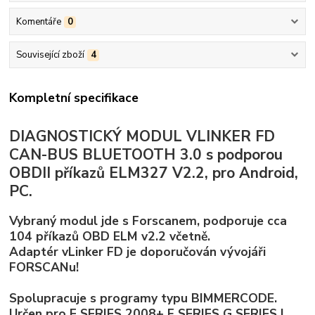
Komentáře
0
Související zboží
4
Kompletní specifikace
DIAGNOSTICKÝ MODUL VLINKER FD
CAN-BUS BLUETOOTH 3.0 s podporou
OBDII příkazů ELM327 V2.2, pro Android,
PC.
Vybraný modul jde s Forscanem, podporuje cca
104 příkazů OBD ELM v2.2 včetně.
Adaptér vLinker FD je doporučován vývojáři
FORSCANu!
Spolupracuje s programy typu BIMMERCODE.
Určen pro E SERIES 2008+
F SERIES
G SERIES
I