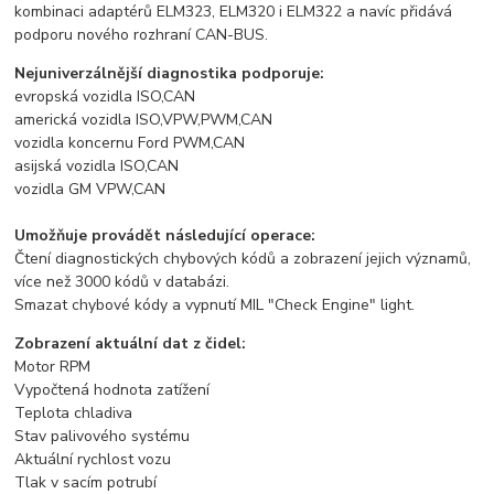
kombinaci adaptérů ELM323, ELM320 i ELM322 a navíc přidává
podporu nového rozhraní CAN-BUS.
Nejuniverzálnější diagnostika podporuje:
evropská vozidla ISO,CAN
americká vozidla ISO,VPW,PWM,CAN
vozidla koncernu Ford PWM,CAN
asijská vozidla ISO,CAN
vozidla GM VPW,CAN
Umožňuje provádět následující operace:
Čtení diagnostických chybových kódů a zobrazení jejich významů,
více než 3000 kódů v databázi.
Smazat chybové kódy a vypnutí MIL "Check Engine" light.
Zobrazení aktuální dat z čidel:
Motor RPM
Vypočtená hodnota zatížení
Teplota chladiva
Stav palivového systému
Aktuální rychlost vozu
Tlak v sacím potrubí