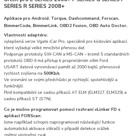
SERIES
R SERIES 2008+
Aplikace pro Android: Torque, Dashcommand, Forscan,
BimmerCode, BimmerLink, OBD2 Fusion, OBD Auto Doctor.
Vlastnosti adaptéru:
vylepšená verze Vgate iCar Pro, speciálně pro kódování aplikací,
které vyžadují velké množství přenosu dat.
Podporuje protokoly SW-CAN a MS-CAN – kromě 5 standardních
protokolů OBD-II má přístup k proprietárním sítím Ford.
USART datová vyrovnávací paměť až 2000 bajtů, přenosová
rychlost zvýšena na
500Kb/s
.
Ve srovnání se svými předchůdci je rychlejší, spolehlivější a
funkčnější.
Plně kompatibilní se sadou příkazů AT ELM (ELM327, ELM329) a
sadou příkazů ST (STN).
Co je možno programovat pomocí rozhraní vLinker FD s
aplikací FORScan:
Jsme například schopni naprogramovat následující funkce:
automatická aktivace stěračů v případě detekce srážek
zpětný výstražný zvuk