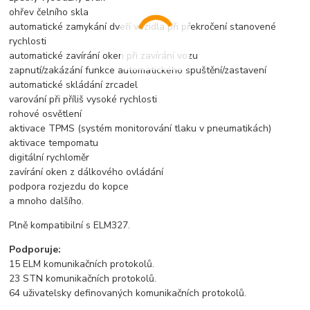
ohřev čelního skla
automatické zamykání dveří vozidla při překročení stanovené
rychlosti
automatické zavírání oken při zavírání vozu
zapnutí/zakázání funkce automatického spuštění/zastavení
automatické skládání zrcadel
varování při příliš vysoké rychlosti
rohové osvětlení
aktivace TPMS (systém monitorování tlaku v pneumatikách)
aktivace tempomatu
digitální rychloměr
zavírání oken z dálkového ovládání
podpora rozjezdu do kopce
a mnoho dalšího.
Plně kompatibilní s ELM327.
Podporuje:
15 ELM komunikačních protokolů.
23 STN komunikačních protokolů.
64 uživatelsky definovaných komunikačních protokolů.