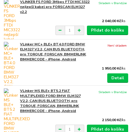
VLINKER FS FORD 3Mbps FTDI MIC3322
Skladem v Brandýse
nejlepší kabel pro FORSCAN ELM327
v2.2
2 040,00 Kč
/
ks
Přidat do košíku
VLinker MC+ BLE+ BT4.0 FORD BMW
Není skladem
ELM327 V2.2, CAN BUS BLUETOOTH,
pro TORQUE, FORSCAN, BIMMERLINK
BIMMERCODE - iPhone, Android
1 950,00 Kč
/
ks
Detail
VLinker MS BLE+ BT5.2 FIAT
Skladem v Brandýse
MULTIPLEXED FORD BMW ELM327
V2.2, CAN BUS BLUETOOTH, pro
TORQUE, FORSCAN, BIMMERLINK
BIMMERCODE - iPhone, Android
2 150,00 Kč
/
ks
Přidat do košíku