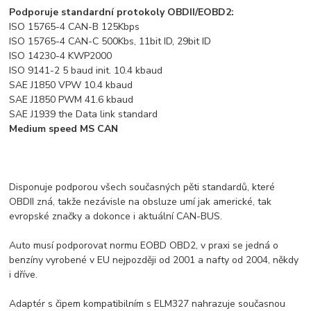
Podporuje standardní protokoly OBDII/EOBD2:
ISO 15765-4 CAN-B 125Kbps
ISO 15765-4 CAN-C 500Kbs, 11bit ID, 29bit ID
ISO 14230-4 KWP2000
ISO 9141-2 5 baud init. 10.4 kbaud
SAE J1850 VPW 10.4 kbaud
SAE J1850 PWM 41.6 kbaud
SAE J1939 the Data link standard
Medium speed MS CAN
Disponuje podporou všech současných pěti standardů, které
OBDII zná, takže nezávisle na obsluze umí jak americké, tak
evropské značky a dokonce i aktuální CAN-BUS.
Auto musí podporovat normu EOBD OBD2, v praxi se jedná o
benzíny vyrobené v EU nejpozději od 2001 a nafty od 2004, někdy
i dříve.
Adaptér s čipem kompatibilním s ELM327 nahrazuje současnou