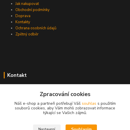
Jak nakupovat
Obchodní podmínky
Doprava
Kontakty
Ochrana osobních údajů
Zpětný odběr
Kontakt
Zpracování cookies
EasyDiag.cz
Náš e-shop a partneři potřebují Váš
souhlas
s použitím
souborů cookies, aby Vám mohli zobrazovat informace
608 88 52 33
týkající se Vašich zájmů.
obchod@easydiag.cz
Souhlasím
Nastavení