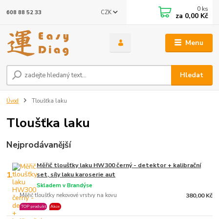
0
ks
CZK
608 88 52 33
za
0,00 Kč
Menu
Hledat
Úvod
Tloušťka laku
Tloušťka laku
Nejprodávanější
Měřič tloušťky laku HW300 černý - detektor + kalibrační
1.
set, síly laku karoserie aut
Skladem v Brandýse
Měřič tloušťky nekovové vrstvy na kovu
380,00 Kč
TOP produkt
Akce