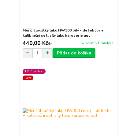
Měřič tloušťky laku HW300 bílý - detektor +
kalibrační set, síly laku karoserie aut
440,00 Kč
Skladem v Brandýse
/
ks
Přidat do košíku
TOP produkt
Akce