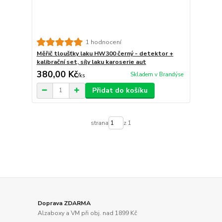
1 hodnocení
Měřič tloušťky laku HW300 černý - detektor +
kalibrační set, síly laku karoserie aut
380,00 Kč
Skladem v Brandýse
/
ks
Přidat do košíku
strana
z 1
Doprava ZDARMA
Alzaboxy a VM při obj. nad 1899 Kč