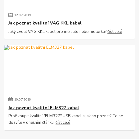
12
.
07
.
2019
Jak poznat kvalitní VAG KKL kabel
Jaký zvolit VAG KKL kabel pro mé auto nebo motorku?
číst celé
10
.
07
.
2019
Jak poznat kvalitní ELM327 kabel
Proč koupit kvalitní "ELM327" USB kabel a jak ho poznat? To se
dozvíte v dnešním článku.
číst celé