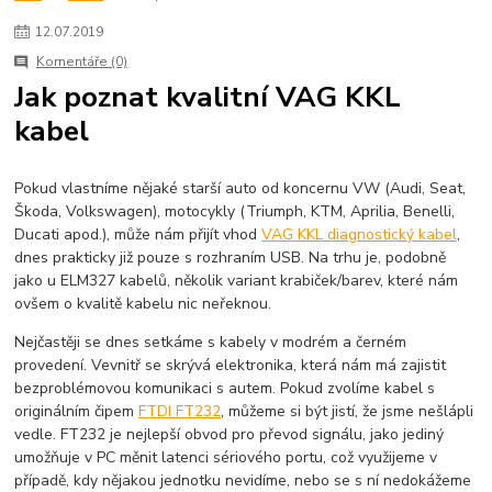
12
.
07
.
2019
Komentáře (0)
Jak poznat kvalitní VAG KKL
kabel
Pokud vlastníme nějaké starší auto od koncernu VW (Audi, Seat,
Škoda, Volkswagen), motocykly (Triumph, KTM, Aprilia, Benelli,
Ducati apod.), může nám přijít vhod
VAG KKL diagnostický kabel
,
dnes prakticky již pouze s rozhraním USB. Na trhu je, podobně
jako u ELM327 kabelů, několik variant krabiček/barev, které nám
ovšem o kvalitě kabelu nic neřeknou.
Nejčastěji se dnes setkáme s kabely v modrém a černém
provedení. Vevnitř se skrývá elektronika, která nám má zajistit
bezproblémovou komunikaci s autem. Pokud zvolíme kabel s
originálním čipem
FTDI FT232
, můžeme si být jistí, že jsme nešlápli
vedle. FT232 je nejlepší obvod pro převod signálu, jako jediný
umožňuje v PC měnit latenci sériového portu, což využijeme v
případě, kdy nějakou jednotku nevidíme, nebo se s ní nedokážeme