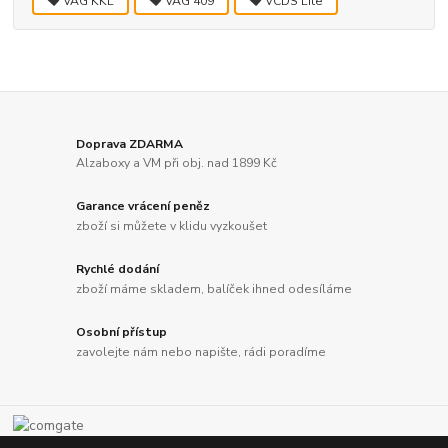
VAG KKL
VAG 409
VCDS Lite
Doprava ZDARMA
Alzaboxy a VM při obj. nad 1899 Kč
Garance vrácení peněz
zboží si můžete v klidu vyzkoušet
Rychlé dodání
zboží máme skladem, balíček ihned odesíláme
Osobní přístup
zavolejte nám nebo napište, rádi poradíme