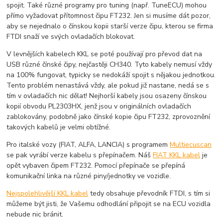
spojit. Také různé programy pro tuning (např. TuneECU) mohou
přímo vyžadovat přítomnost čipu FT232. Jen si musíme dát pozor,
aby se nejednalo o čínskou kopii starší verze čipu, kterou se firma
FTDI snaží ve svých ovladačích blokovat.
V levnějších kabelech KKL se poté používají pro převod dat na
USB různé čínské čipy, nejčastěji CH340. Tyto kabely nemusí vždy
na 100% fungovat, typicky se nedokáží spojit s nějakou jednotkou.
Tento problém nenastává vždy, ale pokud již nastane, nedá se s
tím v ovladačích nic dělat! Nejhorší kabely jsou osazeny čínskou
kopií obvodu PL2303HX, jenž jsou v originálních ovladačích
zablokovány, podobně jako čínské kopie čipu FT232, zprovoznění
takových kabelů je velmi obtížné.
Pro italské vozy (FIAT, ALFA, LANCIA) s programem
Multiecuscan
se pak vyrábí verze kabelu s přepínačem. Náš
FIAT KKL kabel
je
opět vybaven čipem FT232. Pomocí přepínače se přepíná
komunikační linka na různé piny/jednotky ve vozidle.
Nejspolehlivější KKL kabel
tedy obsahuje převodník FTDI, s tím si
můžeme být jisti, že Vašemu odhodlání připojit se na ECU vozidla
nebude nic bránit.