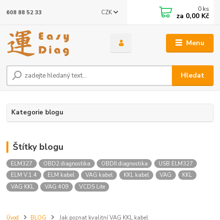
0
ks
CZK
608 88 52 33
za
0,00 Kč
Menu
Hledat
Kategorie blogu
Štítky blogu
ELM327
OBD2 diagnostika
OBDII diagnostika
USB ELM327
ELM V.1.4
ELM kabel
VAG kabel
KKL kabel
VAG
KKL
VAG KKL
VAG 409
VCDS Lite
Úvod
BLOG
Jak poznat kvalitní VAG KKL kabel