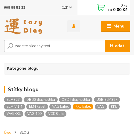
0
ks
CZK
608 88 52 33
za
0,00 Kč
Menu
Hledat
Kategorie blogu
Štítky blogu
ELM327
OBD2 diagnostika
OBDII diagnostika
USB ELM327
ELM V.1.4
ELM kabel
VAG kabel
KKL kabel
VAG
KKL
VAG KKL
VAG 409
VCDS Lite
Úvod
BLOG