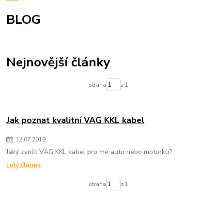
BLOG
Nejnovější články
strana
z 1
Jak poznat kvalitní VAG KKL kabel
12
.
07
.
2019
Jaký zvolit VAG KKL kabel pro mé auto nebo motorku?
celý článek
strana
z 1