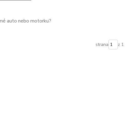
 mé auto nebo motorku?
strana
z 1