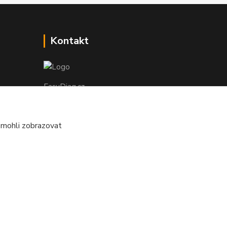
Kontakt
EasyDiag.cz
608 88 52 33
 mohli zobrazovat
obchod@easydiag.cz