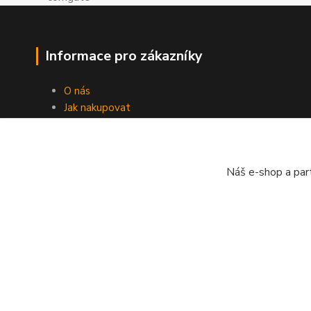
Informace pro zákazníky
O nás
Jak nakupovat
Obchodní podmínky
Doprava
Kontakty
Náš e-shop a par
Ochrana osobních údajů
Zpětný odběr