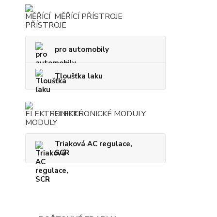
MĚŘÍCÍ PŘÍSTROJE
pro automobily
Tloušťka laku
ELEKTRONICKÉ MODULY
Triaková AC regulace,
SCR