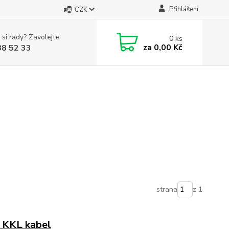
Přihlášení
CZK
 si rady? Zavolejte.
0
ks
za
0,00 Kč
88 52 33
strana
z 1
G KKL kabel