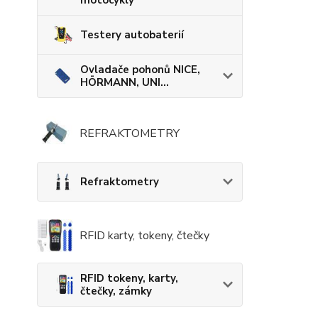
motocykly
Testery autobaterií
Ovladače pohonů NICE,
HÖRMANN, UNI...
REFRAKTOMETRY
Refraktometry
RFID karty, tokeny, čtečky
RFID tokeny, karty,
čtečky, zámky