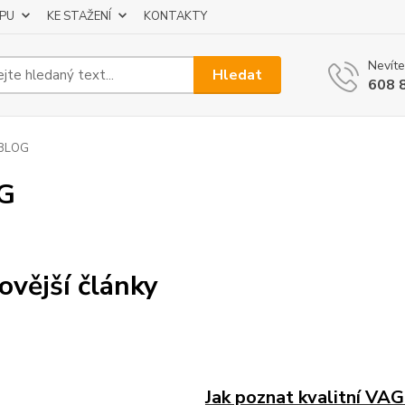
UPU
KE STAŽENÍ
KONTAKTY
Nevíte
Hledat
608 
BLOG
G
ovější články
Jak poznat kvalitní VA