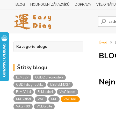
BLOG
HODNOCENÍ ZÁKAZNÍKŮ
DOPRAVA
VŠE O NÁK
Úvod
Kategorie blogu
BLO
Štítky blogu
ELM327
OBD2 diagnostika
Nejn
OBDII diagnostika
USB ELM327
ELM V.1.4
ELM kabel
VAG kabel
KKL kabel
VAG
KKL
VAG KKL
VAG 409
VCDS Lite