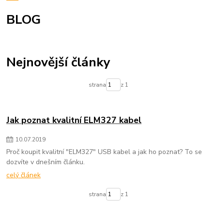
BLOG
Nejnovější články
strana
z 1
Jak poznat kvalitní ELM327 kabel
10
.
07
.
2019
Proč koupit kvalitní "ELM327" USB kabel a jak ho poznat? To se
dozvíte v dnešním článku.
celý článek
strana
z 1