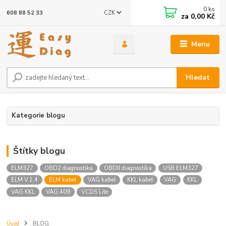
0
ks
CZK
608 88 52 33
za
0,00 Kč
Menu
Hledat
Kategorie blogu
Štítky blogu
ELM327
OBD2 diagnostika
OBDII diagnostika
USB ELM327
ELM V.1.4
ELM kabel
VAG kabel
KKL kabel
VAG
KKL
VAG KKL
VAG 409
VCDS Lite
Úvod
BLOG