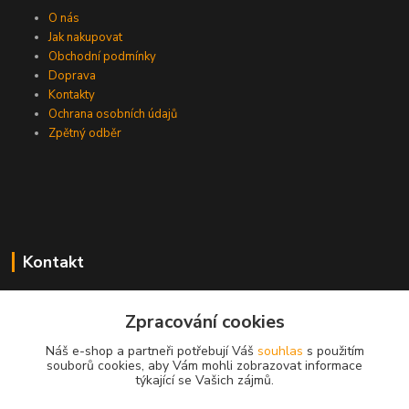
O nás
Jak nakupovat
Obchodní podmínky
Doprava
Kontakty
Ochrana osobních údajů
Zpětný odběr
Kontakt
Zpracování cookies
EasyDiag.cz
Náš e-shop a partneři potřebují Váš
souhlas
s použitím
souborů cookies, aby Vám mohli zobrazovat informace
608 88 52 33
týkající se Vašich zájmů.