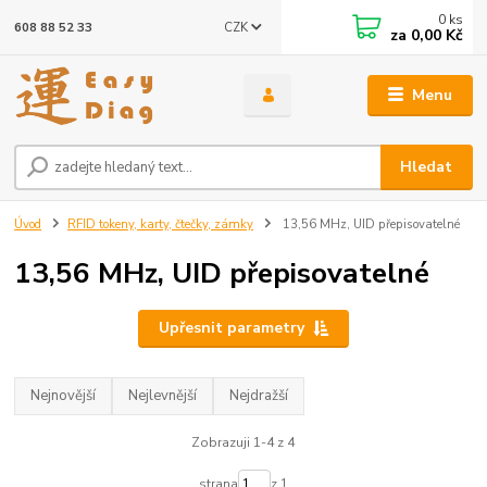
0
ks
CZK
608 88 52 33
za
0,00 Kč
Menu
Hledat
Úvod
RFID tokeny, karty, čtečky, zámky
13,56 MHz, UID přepisovatelné
13,56 MHz, UID přepisovatelné
Upřesnit parametry
Nejnovější
Nejlevnější
Nejdražší
Zobrazuji 1-4 z 4
strana
z 1