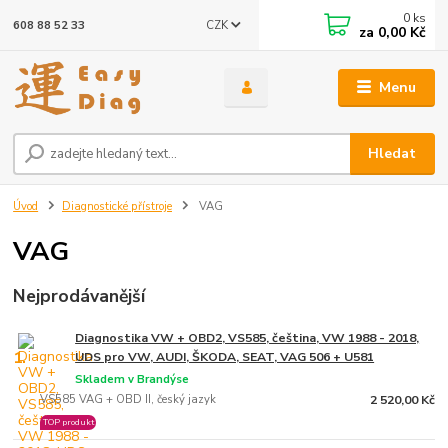
0
ks
CZK
608 88 52 33
za
0,00 Kč
Menu
Hledat
Úvod
Diagnostické přístroje
VAG
VAG
Nejprodávanější
Diagnostika VW + OBD2, VS585, čeština, VW 1988 - 2018,
1.
UDS pro VW, AUDI, ŠKODA, SEAT, VAG 506 + U581
Skladem v Brandýse
VS585 VAG + OBD II, český jazyk
2 520,00 Kč
TOP produkt