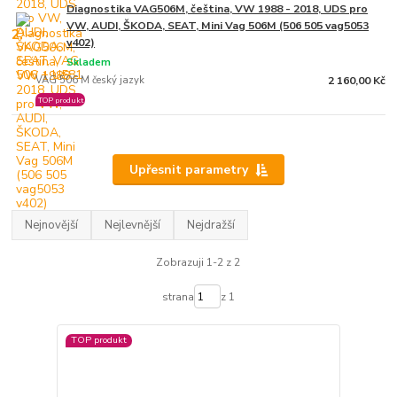
Diagnostika VAG506M, čeština, VW 1988 - 2018, UDS pro
VW, AUDI, ŠKODA, SEAT, Mini Vag 506M (506 505 vag5053
2.
v402)
Skladem
VAG 506 M český jazyk
2 160,00 Kč
TOP produkt
Upřesnit parametry
Nejnovější
Nejlevnější
Nejdražší
Zobrazuji 1-2 z 2
strana
z 1
TOP produkt