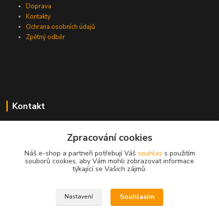
Doprava
Kontakty
Ochrana osobních údajů
Zpětný odběr
Kontakt
Zpracování cookies
EasyDiag.cz
Náš e-shop a partneři potřebují Váš
souhlas
s použitím
souborů cookies, aby Vám mohli zobrazovat informace
608 88 52 33
týkající se Vašich zájmů.
obchod@easydiag.cz
Souhlasím
Nastavení