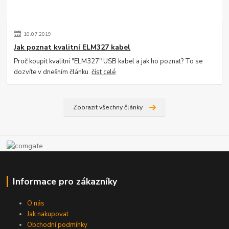
10
.
07
.
2019
Jak poznat kvalitní ELM327 kabel
Proč koupit kvalitní "ELM327" USB kabel a jak ho poznat? To se
dozvíte v dnešním článku.
číst celé
Zobrazit všechny články
Informace pro zákazníky
O nás
Jak nakupovat
Obchodní podmínky