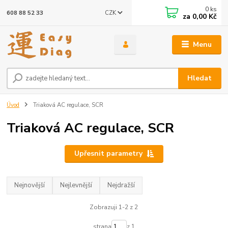
0
ks
CZK
608 88 52 33
za
0,00 Kč
Menu
Hledat
Úvod
Triaková AC regulace, SCR
Triaková AC regulace, SCR
Upřesnit parametry
Nejnovější
Nejlevnější
Nejdražší
Zobrazuji 1-2 z 2
strana
z 1