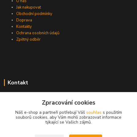
O nás
Jak nakupovat
Obchodní podmínky
Doprava
Kontakty
Ochrana osobních údajů
Zpětný odběr
Kontakt
Zpracování cookies
EasyDiag.cz
Náš e-shop a partneři potřebují Váš
souhlas
s použitím
souborů cookies, aby Vám mohli zobrazovat informace
608 88 52 33
týkající se Vašich zájmů.
obchod@easydiag.cz