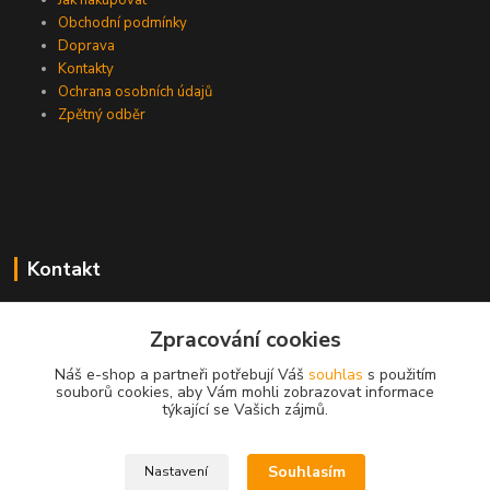
Obchodní podmínky
Doprava
Kontakty
Ochrana osobních údajů
Zpětný odběr
Kontakt
Zpracování cookies
EasyDiag.cz
Náš e-shop a partneři potřebují Váš
souhlas
s použitím
souborů cookies, aby Vám mohli zobrazovat informace
608 88 52 33
týkající se Vašich zájmů.
obchod@easydiag.cz
Souhlasím
Nastavení