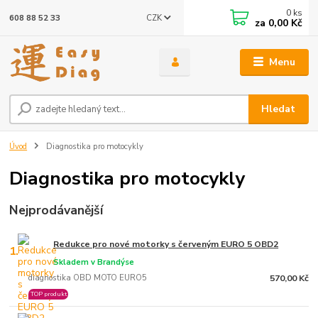
0
ks
CZK
608 88 52 33
za
0,00 Kč
Menu
Hledat
Úvod
Diagnostika pro motocykly
Diagnostika pro motocykly
Nejprodávanější
Redukce pro nové motorky s červeným EURO 5 OBD2
1.
Skladem v Brandýse
diagnostika OBD MOTO EURO5
570,00 Kč
TOP produkt