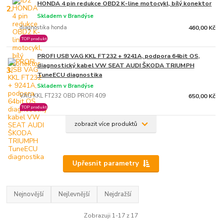
HONDA 4 pin redukce OBD2 K-line motocykl, bílý konektor
2.
Skladem v Brandýse
diagnostika honda
460,00 Kč
TOP produkt
PROFI USB VAG KKL FT232 + 9241A, podpora 64bit OS,
diagnostický kabel VW SEAT AUDI ŠKODA TRIUMPH
3.
TuneECU diagnostika
Skladem v Brandýse
VAG KKL FT232 OBD PROFI 409
650,00 Kč
TOP produkt
zobrazit více produktů
Upřesnit parametry
Nejnovější
Nejlevnější
Nejdražší
Zobrazuji 1-17 z 17