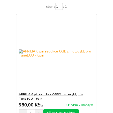
strana
z 1
APRILIA 6 pin redukce OBD2 motocykl, pro
TuneECU - 6pin
580,00 Kč
Skladem v Brandýse
/
ks