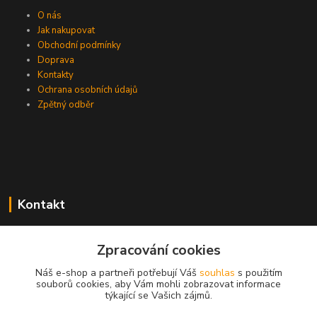
O nás
Jak nakupovat
Obchodní podmínky
Doprava
Kontakty
Ochrana osobních údajů
Zpětný odběr
Kontakt
Zpracování cookies
EasyDiag.cz
Náš e-shop a partneři potřebují Váš
souhlas
s použitím
souborů cookies, aby Vám mohli zobrazovat informace
608 88 52 33
týkající se Vašich zájmů.