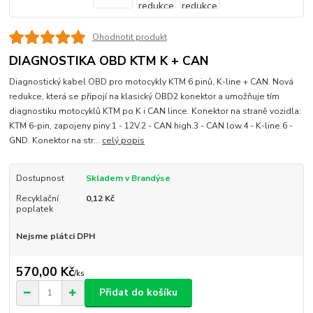
Ohodnotit produkt
DIAGNOSTIKA OBD KTM K + CAN
Diagnostický kabel OBD pro motocykly KTM 6 pinů, K-line + CAN. Nová
redukce, která se připojí na klasický OBD2 konektor a umožňuje tím
diagnostiku motocyklů KTM po K i CAN lince. Konektor na straně vozidla:
KTM 6-pin, zapojeny piny:1 - 12V.2 - CAN high.3 - CAN low.4 - K-line.6 -
GND. Konektor na str...
celý popis
Dostupnost
Skladem v Brandýse
Recyklační
0,12 Kč
poplatek
Nejsme plátci DPH
570,00 Kč
/
ks
Přidat do košíku