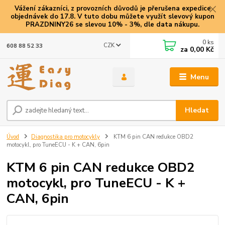
Vážení zákazníci, z provozních důvodů je přerušena expedice
objednávek do 17.8. V tuto dobu můžete využít slevový kupon
PRAZDNINY26 se slevou 10% - 3%, dle data nákupu.
0
ks
CZK
608 88 52 33
za
0,00 Kč
Menu
Hledat
Úvod
Diagnostika pro motocykly
KTM 6 pin CAN redukce OBD2
motocykl, pro TuneECU - K + CAN, 6pin
KTM 6 pin CAN redukce OBD2
motocykl, pro TuneECU - K +
CAN, 6pin