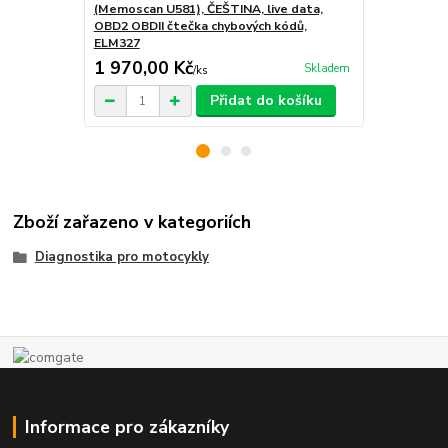
(Memoscan U581), ČEŠTINA, live data,
data, OBDII
OBD2 OBDII čtečka chybových kódů,
ELM327, univ
ELM327
1 970,00 Kč
1 790,00
Skladem
/
ks
Přidat do košíku
Zboží zařazeno v kategoriích
Diagnostika pro motocykly
Informace pro zákazníky