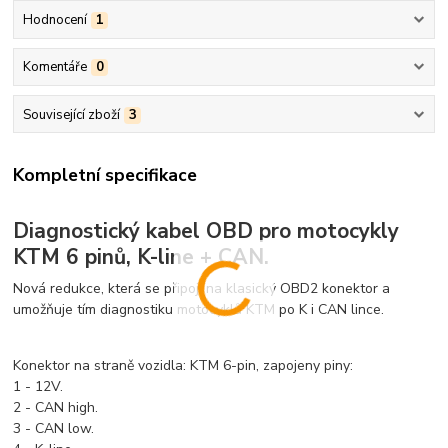
Hodnocení
1
Komentáře
0
Související zboží
3
Kompletní specifikace
Diagnostický kabel OBD pro motocykly
KTM 6 pinů, K-line + CAN.
Nová redukce, která se připojí na klasický OBD2 konektor a
umožňuje tím diagnostiku motocyklů KTM po K i CAN lince.
Konektor na straně vozidla: KTM 6-pin, zapojeny piny:
1 - 12V.
2 - CAN high.
3 - CAN low.