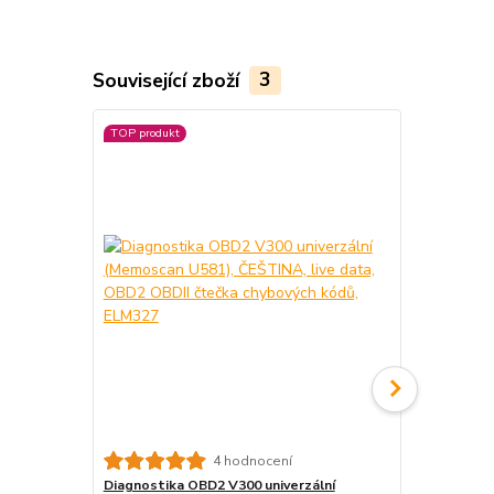
Související zboží
3
TOP produkt
TOP produkt
4 hodnocení
Diagnostika OBD2 V300 univerzální
Memoscan U5