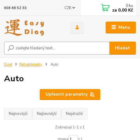
0
ks
CZK
608 88 52 33
za
0,00 Kč
Menu
Hledat
Úvod
Refraktometry
Auto
Auto
Upřesnit parametry
Nejnovější
Nejlevnější
Nejdražší
Zobrazuji 1-1 z 1
strana
z 1