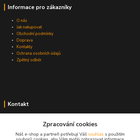
Informace pro zákazníky
O nás
Jak nakupovat
Obchodní podmínky
Doprava
Kontakty
Ochrana osobních údajů
Zpětný odběr
Kontakt
Zpracování cookies
EasyDiag.cz
Náš e-shop a partneři potřebují Váš
souhlas
s použitím
souborů cookies, aby Vám mohli zobrazovat informace