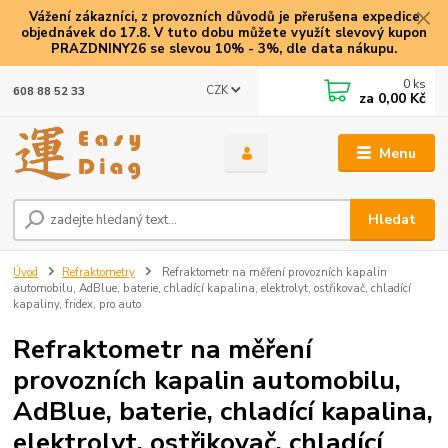
Vážení zákazníci, z provozních důvodů je přerušena expedice
objednávek do 17.8. V tuto dobu můžete využít slevový kupon
PRAZDNINY26 se slevou 10% - 3%, dle data nákupu.
0
ks
CZK
608 88 52 33
za
0,00 Kč
Menu
Hledat
Úvod
Refraktometry
Refraktometr na měření provozních kapalin
automobilu, AdBlue, baterie, chladící kapalina, elektrolyt, ostřikovač, chladící
kapaliny, fridex, pro auto
Refraktometr na měření
provozních kapalin automobilu,
AdBlue, baterie, chladící kapalina,
elektrolyt, ostřikovač, chladící