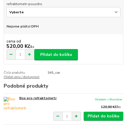
refraktometr-pouzdro
Nejsme plátci DPH
cena od
520,00 Kč
/
ks
Přidat do košíku
Číslo produktu:
345_car
Hlídat cenu / dostupnost
Podobné produkty
Box pro refraktometr
Skladem v Brandýse
120,00 Kč
/
ks
Přidat do košíku