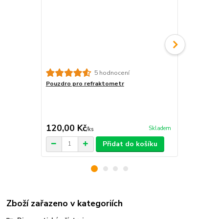
5 hodnocení
Pouzdro pro refraktometr
Refraktomet
°Bx - 32 °Bx
ovocných ko
cukroměr, na
cena od
120,00 Kč
640,00 K
Skladem
/
ks
Přidat do košíku
Zboží zařazeno v kategoriích