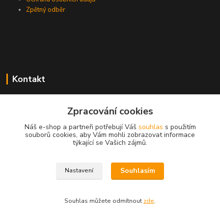
Zpětný odběr
Kontakt
Zpracování cookies
EasyDiag.cz
Náš e-shop a partneři potřebují Váš
souhlas
s použitím
souborů cookies, aby Vám mohli zobrazovat informace
608 88 52 33
týkající se Vašich zájmů.
obchod@easydiag.cz
Souhlasím
Nastavení
Souhlas můžete odmítnout
zde
.