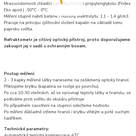
Mrazuvzdornosti chladící kapaliny na bázi propylenglykolu (Fridex
Eko apod.) -50°C - 0°C.
Měření stupně nabití baterie / hustoty elektrolytu: 1,1 - 1,4 g/cm3.
Pracuje na principu zjišťování složení kapalin na základě lomu
paprsku světla.
Refraktometr je citlivý optický přístroj, proto doporučujeme
zakoupit jej v sadě s ochranným boxem.
Postup měření:
2 - 3 kapky měřené látky naneseme na zešikmený optický hranol.
Přiklopíme krytku (kapalina se rozlije po povrchu).
Po cca 10-30 vteřinách, až se vyrovnají teploty látky a hranolu, se
podíváme proti světlu do okuláru přístroje.
Po případném zaostření na stupnici odečteme hodnotu.
Po měření důkladně otřeme hranol i krytku vlhkým a poté suchým
hadříkem.
Technické parametry:
Automatická teplotní kompenzace ATC.