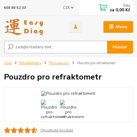
0
ks
CZK
608 88 52 33
za
0,00 Kč
Menu
Hledat
Úvod
Refraktometry
Příslušenství
Pouzdro pro refraktometr
Pouzdro pro refraktometr
Ohodnotit produkt