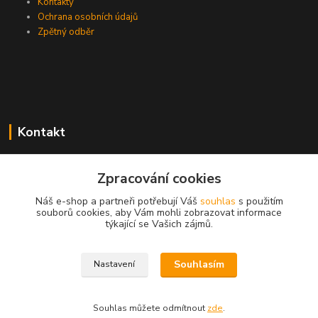
Kontakty
Ochrana osobních údajů
Zpětný odběr
Kontakt
Zpracování cookies
EasyDiag.cz
Náš e-shop a partneři potřebují Váš
souhlas
s použitím
souborů cookies, aby Vám mohli zobrazovat informace
608 88 52 33
týkající se Vašich zájmů.
obchod@easydiag.cz
Souhlasím
Nastavení
Souhlas můžete odmítnout
zde
.