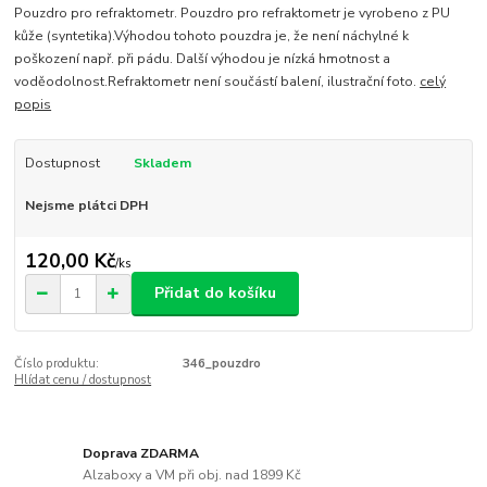
Pouzdro pro refraktometr. Pouzdro pro refraktometr je vyrobeno z PU
kůže (syntetika).Výhodou tohoto pouzdra je, že není náchylné k
poškození např. při pádu. Další výhodou je nízká hmotnost a
voděodolnost.Refraktometr není součástí balení, ilustrační foto.
celý
popis
Dostupnost
Skladem
Nejsme plátci DPH
120,00 Kč
/
ks
Přidat do košíku
Číslo produktu:
346_pouzdro
Hlídat cenu / dostupnost
Doprava ZDARMA
Alzaboxy a VM při obj. nad 1899 Kč