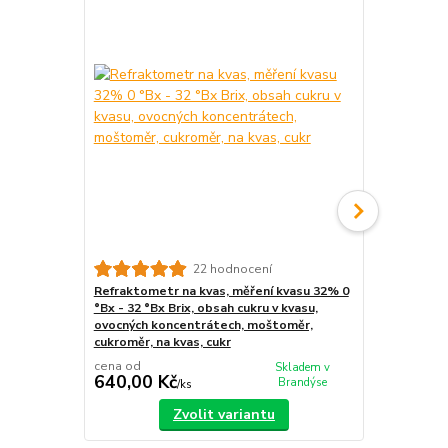
22 hodnocení
Refraktometr na kvas, měření kvasu 32% 0
Refraktomet
°Bx - 32 °Bx Brix, obsah cukru v kvasu,
automobilu, 
ovocných koncentrátech, moštoměr,
kapalina, el
cukroměr, na kvas, cukr
kapaliny, fri
cena od
cena od
Skladem v
640,00 Kč
520,00 K
Brandýse
/
ks
Zvolit variantu