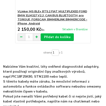
VLinker MS BLE+ BT5.2 FIAT MULTIPLEXED FORD
BMW ELM327 V2.2, CAN BUS BLUETOOTH, pro
TORQUE, FORSCAN, BIMMERLINK BIMMERCODE -
iPhone, Android
2 150,00 Kč
Skladem v Brandýse
/
ks
Přidat do košíku
strana
z 1
Nabízíme Vám kvalitní, léty ověřené diagnostické adaptéry,
které používají originální čipy značkových výrobců,
např.
PIC18F25K80, STN1100 nebo lepší.
S těmito kabely máte záruku, že množství informací z
automobilu a funkce ovládacího softwaru nebudou omezeny
nekvalitním čipem v kabelu.
Pokud jste nenašli Vámi potřebný kabel či si nejste jistí, jaký
kabel vlastně potřebujete, napište nám na chat/email nebo