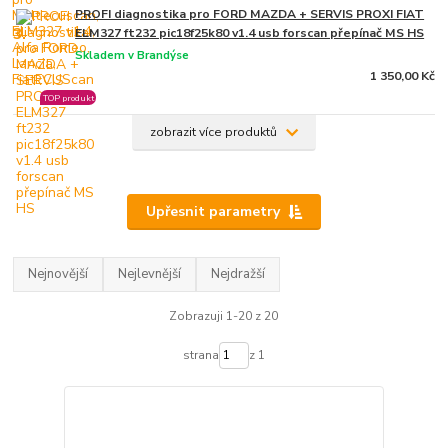
PROFI diagnostika pro FORD MAZDA + SERVIS PROXI FIAT
3.
ELM327 ft232 pic18f25k80 v1.4 usb forscan přepínač MS HS
Skladem v Brandýse
1 350,00 Kč
TOP produkt
zobrazit více produktů
Upřesnit parametry
Nejnovější
Nejlevnější
Nejdražší
Zobrazuji 1-20 z 20
strana
z 1