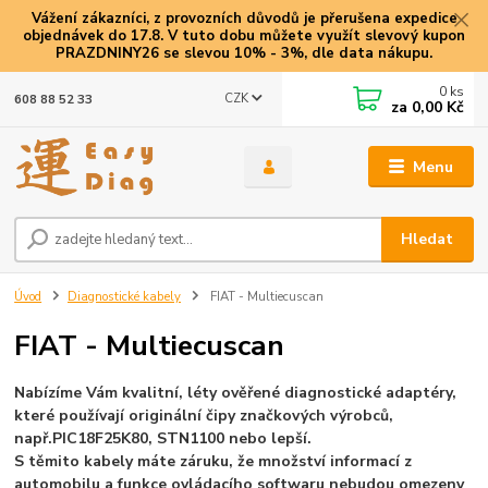
Vážení zákazníci, z provozních důvodů je přerušena expedice
objednávek do 17.8. V tuto dobu můžete využít slevový kupon
PRAZDNINY26 se slevou 10% - 3%, dle data nákupu.
0
ks
CZK
608 88 52 33
za
0,00 Kč
Menu
Hledat
Úvod
Diagnostické kabely
FIAT - Multiecuscan
FIAT - Multiecuscan
Nabízíme Vám kvalitní, léty ověřené diagnostické adaptéry,
které používají originální čipy značkových výrobců,
např.
PIC18F25K80, STN1100 nebo lepší.
S těmito kabely máte záruku, že množství informací z
automobilu a funkce ovládacího softwaru nebudou omezeny