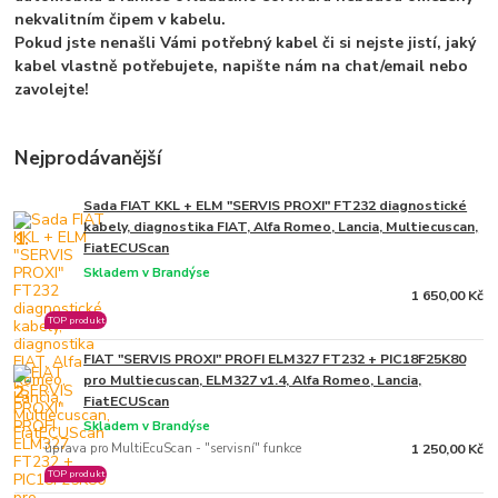
nekvalitním čipem v kabelu.
Pokud jste nenašli Vámi potřebný kabel či si nejste jistí, jaký
kabel vlastně potřebujete, napište nám na chat/email nebo
zavolejte!
Nejprodávanější
Sada FIAT KKL + ELM "SERVIS PROXI" FT232 diagnostické
kabely, diagnostika FIAT, Alfa Romeo, Lancia, Multiecuscan,
1.
FiatECUScan
Skladem v Brandýse
1 650,00 Kč
TOP produkt
FIAT "SERVIS PROXI" PROFI ELM327 FT232 + PIC18F25K80
pro Multiecuscan, ELM327 v1.4, Alfa Romeo, Lancia,
2.
FiatECUScan
Skladem v Brandýse
úprava pro MultiEcuScan - "servisní" funkce
1 250,00 Kč
TOP produkt