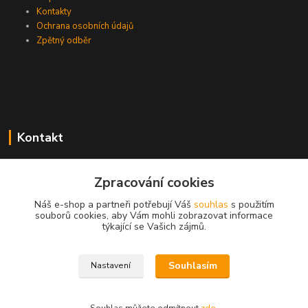
Kontakty
Ochrana osobních údajů
Zpětný odběr
Kontakt
Zpracování cookies
EasyDiag.cz
Náš e-shop a partneři potřebují Váš
souhlas
s použitím
souborů cookies, aby Vám mohli zobrazovat informace
608 88 52 33
týkající se Vašich zájmů.
obchod@easydiag.cz
Souhlasím
Nastavení