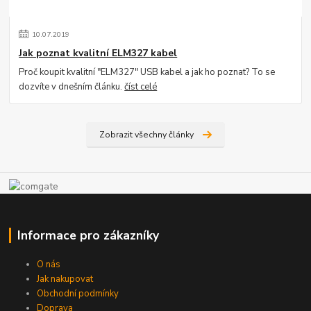
10
.
07
.
2019
Jak poznat kvalitní ELM327 kabel
Proč koupit kvalitní "ELM327" USB kabel a jak ho poznat? To se
dozvíte v dnešním článku.
číst celé
Zobrazit všechny články
Informace pro zákazníky
O nás
Jak nakupovat
Obchodní podmínky
Doprava