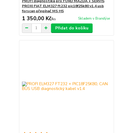
PROFI diagnostika pro FORD MAZDA + SERVIS
PROXI FIAT ELM327 ft232 pic18f25k80 v1.4 usb
forscan přepínač MS HS
1 350,00 Kč
Skladem v Brandýse
/
ks
Přidat do košíku