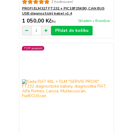
2 hodnocení
PROFI ELM327 FT232 + PIC18F25K80, CAN BUS
USB diagnostický kabel v1.4
1 050,00 Kč
Skladem v Brandýse
/
ks
Přidat do košíku
TOP produkt