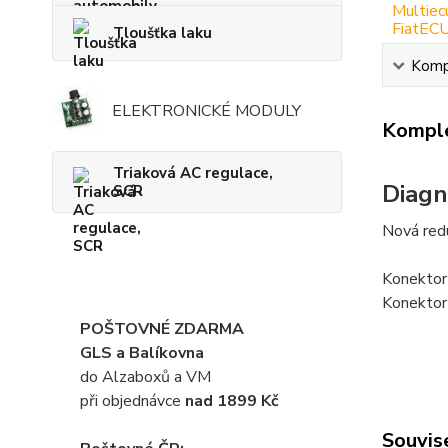
Tloušťka laku
Kompl
ELEKTRONICKÉ MODULY
Komple
Triaková AC regulace,
Diagn
SCR
Nová redu
Konektor 
Konektor 
POŠTOVNÉ ZDARMA
GLS a Balíkovna
do Alzaboxů a VM
při objednávce
nad 1899 Kč
Souvise