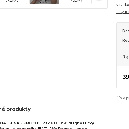
vozidl
celý p
Dos
Rec
Nej
39
Číslo p
é produkty
FIAT + VAG PROFI FT232 KKL USB diagnostický
kabel, diagnostika FIAT, Alfa Romeo, Lancia,