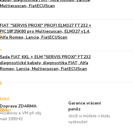
Multiecuscan, FiatECUScan
FIAT "SERVIS PROXI" PROFI ELM327 FT232 +
PIC18F25K80 pro Multiecuscan, ELM327 v1.4,
Alfa Romeo, Lancia, FiatECUScan
Sada FIAT KKL + ELM "SERVIS PROXI" FT232
diagnostické kabely, diagnostika FIAT, Alfa
Romeo, Lancia, Multiecuscan, FiatECUScan
Garance vrácení
Doprava ZDARMA
peněz
Alzaboxy a VM při obj.
zboží si můžete v klidu
nad 1899 Kč
vyzkoušet