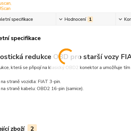
etní specifikace
Hodnocení
1
Ko
tní specifikace
ostická redukce OBD pro starší vozy FIA
kce, která se připojí na klasický OBD2 konektor a umožňuje tím
na straně vozidla: FIAT 3-pin.
na straně kabelu: OBD2 16-pin (samice).
jící zboží
2