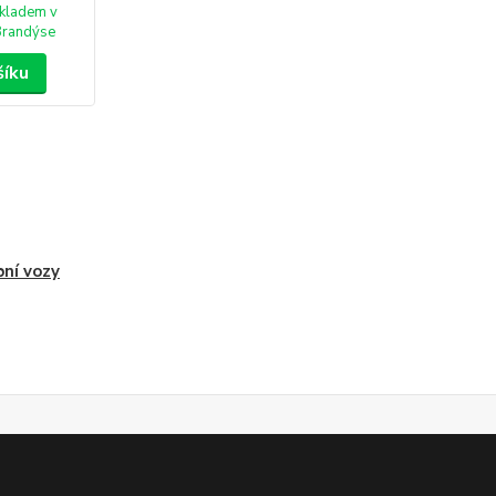
kladem v
randýse
šíku
ní vozy