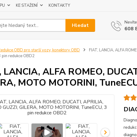
UPU
KE STAŽENÍ
KONTAKTY
Nevíte
Hledat
608 
edukce OBD pro starší vozy, konektory OBD
FIAT, LANCIA, ALFA ROME
3 pin redukce OBD2
, LANCIA, ALFA ROMEO, DUCAT
RA, MOTO MOTORINI, TuneECU,
DIA
Diagno
redukc
diagno