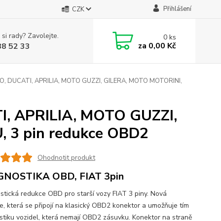
Přihlášení
CZK
 si rady? Zavolejte.
0
ks
za
0,00 Kč
88 52 33
O, DUCATI, APRILIA, MOTO GUZZI, GILERA, MOTO MOTORINI,
I, APRILIA, MOTO GUZZI,
 3 pin redukce OBD2
Ohodnotit produkt
GNOSTIKA OBD, FIAT 3pin
stická redukce OBD pro starší vozy FIAT 3 piny. Nová
e, která se připojí na klasický OBD2 konektor a umožňuje tím
stiku vozidel, která nemají OBD2 zásuvku. Konektor na straně