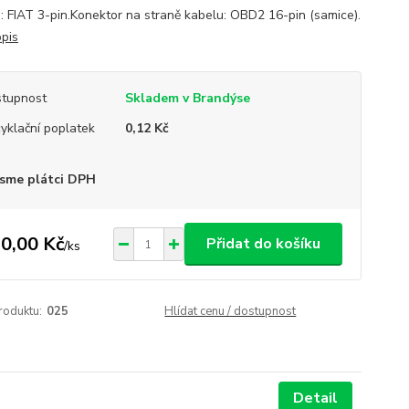
a: FIAT 3-pin.Konektor na straně kabelu: OBD2 16-pin (samice).
opis
tupnost
Skladem v Brandýse
yklační poplatek
0,12 Kč
sme plátci DPH
0,00 Kč
Přidat do košíku
/
ks
roduktu:
025
Hlídat cenu / dostupnost
Detail