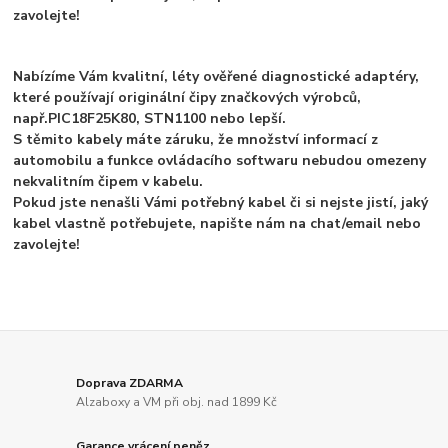
zavolejte!
Nabízíme Vám kvalitní, léty ověřené diagnostické adaptéry,
které používají originální čipy značkových výrobců,
např.
PIC18F25K80, STN1100 nebo lepší.
S těmito kabely máte záruku, že množství informací z
automobilu a funkce ovládacího softwaru nebudou omezeny
nekvalitním čipem v kabelu.
Pokud jste nenašli Vámi potřebný kabel či si nejste jistí, jaký
kabel vlastně potřebujete, napište nám na chat/email nebo
zavolejte!
Doprava ZDARMA
Alzaboxy a VM při obj. nad 1899 Kč
Garance vrácení peněz