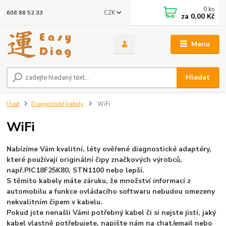
0
ks
CZK
608 88 52 33
za
0,00 Kč
Menu
Hledat
Úvod
Diagnostické kabely
WiFi
WiFi
Nabízíme Vám kvalitní, léty ověřené diagnostické adaptéry,
které používají originální čipy značkových výrobců,
např.
PIC18F25K80, STN1100 nebo lepší.
S těmito kabely máte záruku, že množství informací z
automobilu a funkce ovládacího softwaru nebudou omezeny
nekvalitním čipem v kabelu.
Pokud jste nenašli Vámi potřebný kabel či si nejste jistí, jaký
kabel vlastně potřebujete, napište nám na chat/email nebo