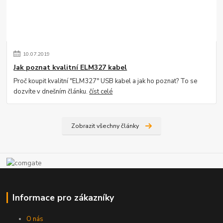
10
.
07
.
2019
Jak poznat kvalitní ELM327 kabel
Proč koupit kvalitní "ELM327" USB kabel a jak ho poznat? To se
dozvíte v dnešním článku.
číst celé
Zobrazit všechny články
Informace pro zákazníky
O nás