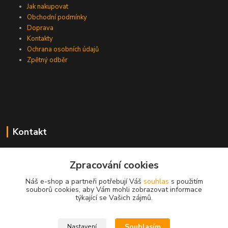
Jak nakupovat
Obchodní podmínky
Doprava
Kontakty
Ochrana osobních údajů
Zpětný odběr
Kontakt
Zpracování cookies
EasyDiag.cz
Náš e-shop a partneři potřebují Váš
souhlas
s použitím
souborů cookies, aby Vám mohli zobrazovat informace
608 88 52 33
týkající se Vašich zájmů.
obchod@easydiag.cz
Souhlasím
Nastavení