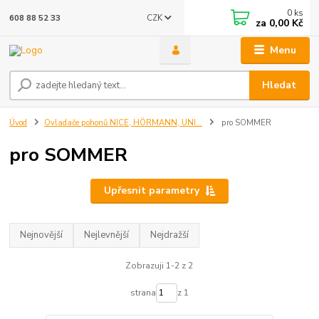
0
ks
CZK
608 88 52 33
za
0,00 Kč
Menu
Hledat
Úvod
Ovladače pohonů NICE, HÖRMANN, UNI...
pro SOMMER
pro SOMMER
Upřesnit parametry
Nejnovější
Nejlevnější
Nejdražší
Zobrazuji 1-2 z 2
strana
z 1