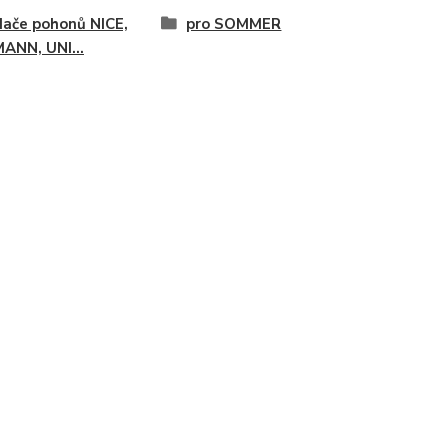
ače pohonů NICE,
pro SOMMER
ANN, UNI...