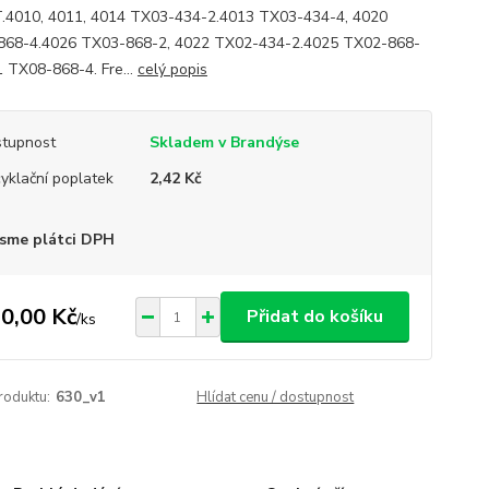
4010, 4011, 4014 TX03-434-2.4013 TX03-434-4, 4020
868-4.4026 TX03-868-2, 4022 TX02-434-2.4025 TX02-868-
1 TX08-868-4. Fre...
celý popis
tupnost
Skladem v Brandýse
yklační poplatek
2,42 Kč
sme plátci DPH
0,00 Kč
Přidat do košíku
/
ks
roduktu:
630_v1
Hlídat cenu / dostupnost