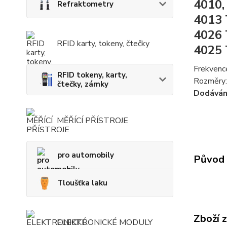
4010,
Refraktometry
4013 
4026 
RFID karty, tokeny, čtečky
4025 
Frekvenc
RFID tokeny, karty,
Rozměry
čtečky, zámky
Dodáváno
MĚŘÍCÍ PŘÍSTROJE
pro automobily
Původ 
Tloušťka laku
Zboží 
ELEKTRONICKÉ MODULY