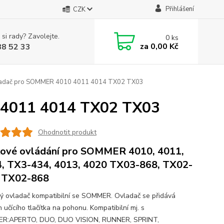
Přihlášení
CZK
 si rady? Zavolejte.
0
ks
za
0,00 Kč
88 52 33
ladač pro SOMMER 4010 4011 4014 TX02 TX03
 4011 4014 TX02 TX03
Ohodnotit produkt
ové ovládání pro SOMMER 4010, 4011,
, TX3-434, 4013, 4020 TX03-868, TX02-
 TX02-868
ý ovladač kompatibilní se SOMMER. Ovladač se přidává
 učícího tlačítka na pohonu. Kompatibilní mj. s
R:APERTO, DUO, DUO VISION, RUNNER, SPRINT,