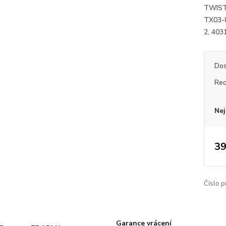
TWIST.
TX03-
2, 403
Dos
Rec
Nej
39
Číslo p
Garance vrácení