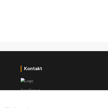
Kontakt
EasyDiag.cz
608 88 52 33