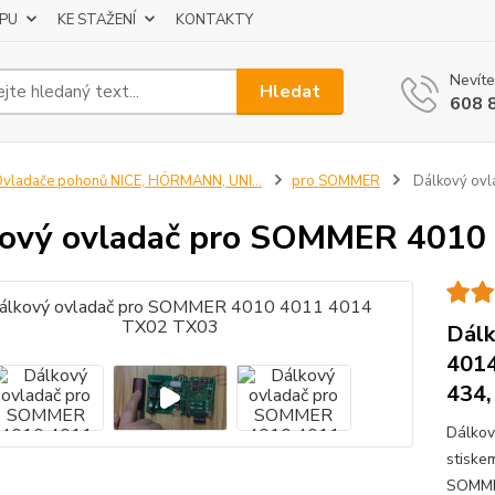
UPU
KE STAŽENÍ
KONTAKTY
Nevíte
Hledat
608 
vladače pohonů NICE, HÖRMANN, UNI...
pro SOMMER
Dálkový ov
ový ovladač pro SOMMER 4010
Dálk
4014
434,
Dálkov
stiskem
SOMME