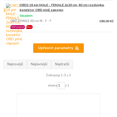
OBD2 16 pin MALE - FEMALE 2x30 cm, 60 cm rozdvojka,
2.
konektor OBD plně zapojen
Skladem
OBD FEMALE 60 cm M - F - F
180,00 Kč
TOP produkt
Akce
Upřesnit parametry
Nejnovější
Nejlevnější
Nejdražší
Zobrazuji 1-3 z 3
strana
z 1