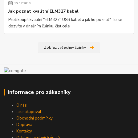
10
.
07
.
2019
Jak poznat kvalitní ELM327 kabel
Proč koupit kvalitní "ELM327" USB kabel a jak ho poznat? To se
dozvíte v dnešním článku.
číst celé
Zobrazit všechny články
Informace pro zákazníky
O nás
Jak nakupovat
Obchodní podmínky
Doprava
Kontakty
Ochrana osobních údajů