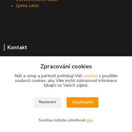
Zpětný odběr
Kontakt
Zpracování cookies
EasyDiag.cz
Náš e-shop a partneři potřebují Váš
souhlas
s použitím
souborů cookies, aby Vám mohli zobrazovat informace
608 88 52 33
týkající se Vašich zájmů.
obchod@easydiag.cz
Souhlasím
Nastavení
Souhlas můžete odmítnout
zde
.