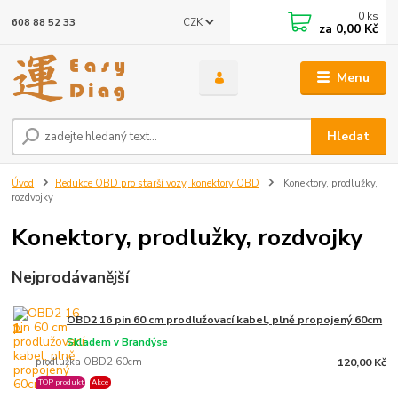
0
ks
CZK
608 88 52 33
za
0,00 Kč
Menu
Hledat
Úvod
Redukce OBD pro starší vozy, konektory OBD
Konektory, prodlužky,
rozdvojky
Konektory, prodlužky, rozdvojky
Nejprodávanější
OBD2 16 pin 60 cm prodlužovací kabel, plně propojený 60cm
1.
Skladem v Brandýse
prodlužka OBD2 60cm
120,00 Kč
TOP produkt
Akce