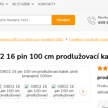
UPU
KE STAŽENÍ
KONTAKTY
Nevíte
Hledat
608 
edukce OBD pro starší vozy, konektory OBD
Konektory, prodlužky, rozd
 16 pin 100 cm prodlužovací ka
pro
Prodlu
celý p
Dos