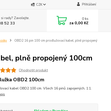
Přihlášení
CZK
 si rady? Zavolejte.
0
ks
za
0,00 Kč
88 52 33
vojky
OBD2 16 pin 100 cm prodlužovací kabel, plně propojený
bel, plně propojený 100cm
Ohodnotit produkt
dlužka OBD2 100cm
žovací kabel OBD2 100 cm. Všech 16 pinů zapojených, 1:1.
opis
tupnost
Skladem v Brandýse