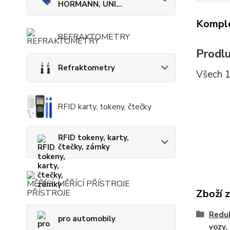
HÖRMANN, UNI...
Komple
REFRAKTOMETRY
Prodl
Refraktometry
Všech 1
RFID karty, tokeny, čtečky
RFID tokeny, karty,
čtečky, zámky
MĚŘÍCÍ PŘÍSTROJE
Zboží 
Reduk
pro automobily
vozy,