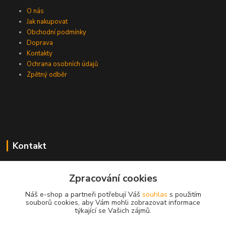
O nás
Jak nakupovat
Obchodní podmínky
Doprava
Kontakty
Ochrana osobních údajů
Zpětný odběr
Kontakt
Zpracování cookies
EasyDiag.cz
Náš e-shop a partneři potřebují Váš
souhlas
s použitím
souborů cookies, aby Vám mohli zobrazovat informace
608 88 52 33
týkající se Vašich zájmů.