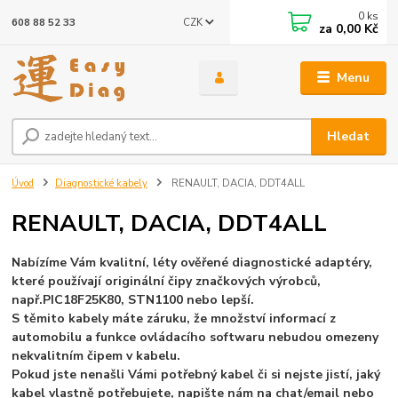
0
ks
CZK
608 88 52 33
za
0,00 Kč
Menu
Hledat
Úvod
Diagnostické kabely
RENAULT, DACIA, DDT4ALL
RENAULT, DACIA, DDT4ALL
Nabízíme Vám kvalitní, léty ověřené diagnostické adaptéry,
které používají originální čipy značkových výrobců,
např.
PIC18F25K80, STN1100 nebo lepší.
S těmito kabely máte záruku, že množství informací z
automobilu a funkce ovládacího softwaru nebudou omezeny
nekvalitním čipem v kabelu.
Pokud jste nenašli Vámi potřebný kabel či si nejste jistí, jaký
kabel vlastně potřebujete, napište nám na chat/email nebo