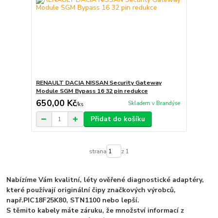
RENAULT DACIA NISSAN Security Gateway
Module SGM Bypass 16 32 pin redukce
650,00 Kč
Skladem v Brandýse
/
ks
Přidat do košíku
strana
z 1
Nabízíme Vám kvalitní, léty ověřené diagnostické adaptéry,
které používají originální čipy značkových výrobců,
např.
PIC18F25K80, STN1100 nebo lepší.
S těmito kabely máte záruku, že množství informací z