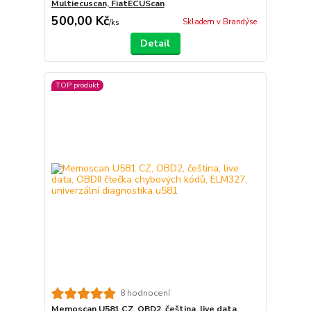
Multiecuscan, FiatECUScan
500,00 Kč
Skladem v Brandýse
/
ks
Detail
TOP produkt
8 hodnocení
Memoscan U581 CZ, OBD2, čeština, live data,