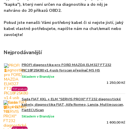
"kapka"), který není určen na diagnostiku a do něj je
nahráno do 20 příkazů OBD2.
Pokud jste nenašli Vámi potřebný kabel či si nejste jistí, jaký
kabel vlastně potřebujete, napište nám na chat/email nebo
zavolejte!
Nejprodávanější
PROFI diagnostika pro FORD MAZDA ELM327 FT232
1.
PIC18F25K80 v1.4 usb forscan přepínač MS HS
Skladem v Brandýse
1 250,00 Kč
TOP produkt
Sada FIAT KKL + ELM "SERVIS PROXI" FT232 diagnostické
kabely, diagnostika FIAT, Alfa Romeo, Lancia, Multiecuscan,
2.
FiatECUScan
Skladem v Brandýse
1 600,00 Kč
TOP produkt