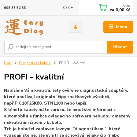
0
ks
CZK
608 88 52 33
za
0,00 Kč
Menu
Hledat
Úvod
Diagnostické kabely
PROFI - kvalitní
PROFI - kvalitní
Nabízíme Vám kvalitní, léty ověřené diagnostické adaptéry,
které používají originální čipy značkových výrobců,
např.
PIC18F25K80, STN1100 nebo lepší.
S těmito kabely máte záruku, že množství informací z
automobilu a funkce ovládacího softwaru nebudou omezeny
nekvalitním čipem v kabelu.
Trh je bohužel zaplaven levnými "diagnostikami", které
vypadají stejně, ale uvnitř se schovává nějaký čip (nebo