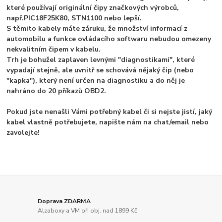
které používají originální čipy značkových výrobců,
např.
PIC18F25K80, STN1100 nebo lepší.
S těmito kabely máte záruku, že množství informací z
automobilu a funkce ovládacího softwaru nebudou omezeny
nekvalitním čipem v kabelu.
Trh je bohužel zaplaven levnými "diagnostikami", které
vypadají stejně, ale uvnitř se schovává nějaký čip (nebo
"kapka"), který není určen na diagnostiku a do něj je
nahráno do 20 příkazů OBD2.
Pokud jste nenašli Vámi potřebný kabel či si nejste jistí, jaký
kabel vlastně potřebujete, napište nám na chat/email nebo
zavolejte!
Doprava ZDARMA
Alzaboxy a VM při obj. nad 1899 Kč