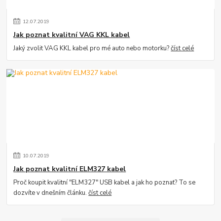
12
.
07
.
2019
Jak poznat kvalitní VAG KKL kabel
Jaký zvolit VAG KKL kabel pro mé auto nebo motorku?
číst celé
10
.
07
.
2019
Jak poznat kvalitní ELM327 kabel
Proč koupit kvalitní "ELM327" USB kabel a jak ho poznat? To se
dozvíte v dnešním článku.
číst celé