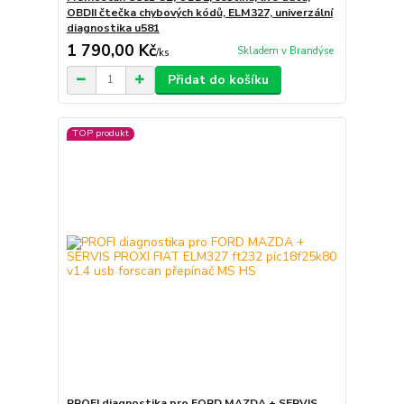
OBDII čtečka chybových kódů, ELM327, univerzální
diagnostika u581
1 790,00 Kč
Skladem v Brandýse
/
ks
Přidat do košíku
TOP produkt
PROFI diagnostika pro FORD MAZDA + SERVIS