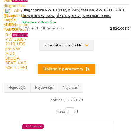
Diagnostika VW + OBD2, VS585, čeština, VW 1988 - 2018,
3.
UDS pro VW, AUDI, ŠKODA, SEAT, VAG 506 + U581
Skladem v Brandýse
VS585 VAG + OBD II, český jazyk
2 520,00 Kč
TOP produkt
zobrazit více produktů
Upřesnit parametry
Nejnovější
Nejlevnější
Nejdražší
Zobrazuji 1-20 z 20
strana
z 1
TOP produkt