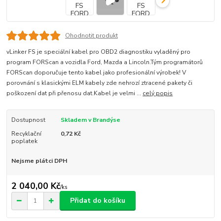
Ohodnotit produkt
vLinker FS je speciální kabel pro OBD2 diagnostiku vyladěný pro
program FORScan a vozidla Ford, Mazda a Lincoln.Tým programátorů
FORScan doporučuje tento kabel jako profesionální výrobek! V
porovnání s klasickými ELM kabely zde nehrozí ztracené pakety či
poškození dat při přenosu dat.Kabel je velmi ...
celý popis
Dostupnost
Skladem v Brandýse
Recyklační
0,72 Kč
poplatek
Nejsme plátci DPH
2 040,00 Kč
/
ks
Přidat do košíku