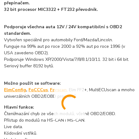
přepínačem.
32 bit procesor MIC3322 + FT232 převodník.
Podporuje všechna auta 12V / 24V kompatibilní s OBD2
standardem.
Vytvořen speciálně pro automobily Ford/Mazda/Lincoln.
Funguje na 99% aut po roce 2000 a 92% aut po roce 1996 (v
USA zavedeno OBD2).
Podporuje Windows XP/2000/Vista/7/8/8.1/10/11. 32 bit i 64 bit.
Seriový buffer 8192 bytů.
Možno použít se software:
ElmConfig
,
FoCCCus
,
Forscan
, Elm FF2+, MultiECUscan a mnoho
univerzálních OBD2/EOBD programů.
Hlavní funkce:
Čtení/mazání chyb ze všech modulů, včetně OBD2/EOBD.
Přístup do modulů na HS-CAN i MS-CAN.
Live data.
Kódování vstřiků.