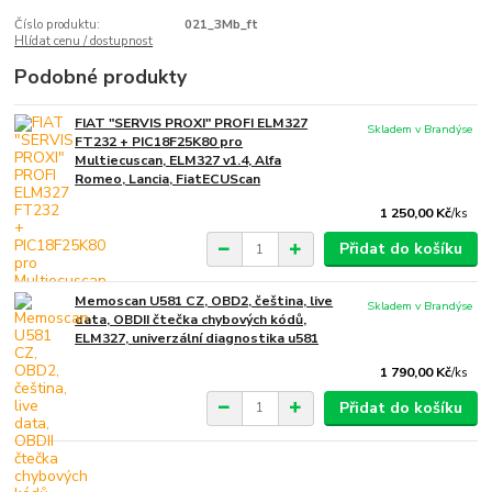
Číslo produktu:
021_3Mb_ft
Hlídat cenu / dostupnost
Podobné produkty
FIAT "SERVIS PROXI" PROFI ELM327
Skladem v Brandýse
FT232 + PIC18F25K80 pro
Multiecuscan, ELM327 v1.4, Alfa
Romeo, Lancia, FiatECUScan
1 250,00 Kč
/
ks
Přidat do košíku
Memoscan U581 CZ, OBD2, čeština, live
Skladem v Brandýse
data, OBDII čtečka chybových kódů,
ELM327, univerzální diagnostika u581
1 790,00 Kč
/
ks
Přidat do košíku