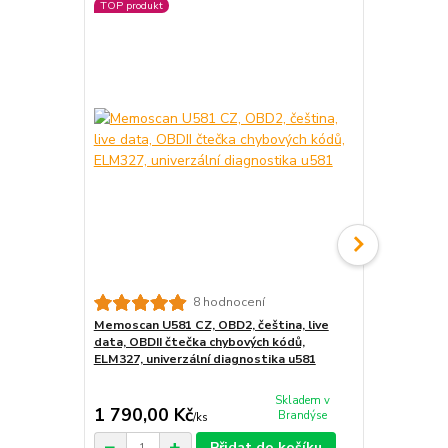
TOP produkt
TOP produkt
PROFI diag
8 hodnocení
SERVIS PROX
Memoscan U581 CZ, OBD2, čeština, live
pic18f25k80 
data, OBDII čtečka chybových kódů,
HS
ELM327, univerzální diagnostika u581
Skladem v
1 790,00 Kč
1 350,00
Brandýse
/
ks
Přidat do košíku