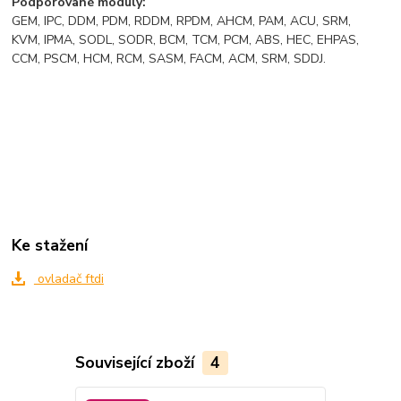
Podporované moduly:
GEM, IPC, DDM, PDM, RDDM, RPDM, AHCM, PAM, ACU, SRM,
KVM, IPMA, SODL, SODR, BCM, TCM, PCM, ABS, HEC, EHPAS,
CCM, PSCM, HCM, RCM, SASM, FACM, ACM, SRM, SDDJ.
Ke stažení
ovladač ftdi
Související zboží
4