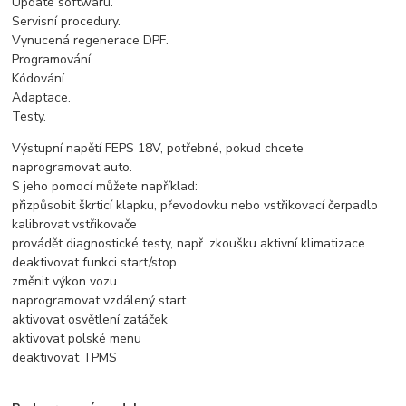
Update softwaru.
Servisní procedury.
Vynucená regenerace DPF.
Programování.
Kódování.
Adaptace.
Testy.
Výstupní napětí FEPS 18V, potřebné, pokud chcete
naprogramovat auto.
S jeho pomocí můžete například:
přizpůsobit škrticí klapku, převodovku nebo vstřikovací čerpadlo
kalibrovat vstřikovače
provádět diagnostické testy, např. zkoušku aktivní klimatizace
deaktivovat funkci start/stop
změnit výkon vozu
naprogramovat vzdálený start
aktivovat osvětlení zatáček
aktivovat polské menu
deaktivovat TPMS