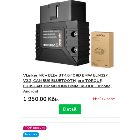
VLinker MC+ BLE+ BT4.0 FORD BMW ELM327
V2.2, CAN BUS BLUETOOTH, pro TORQUE,
FORSCAN, BIMMERLINK BIMMERCODE - iPhone,
Android
1 950,00 Kč
Není skladem
/
ks
Detail
TOP produkt
Novinka