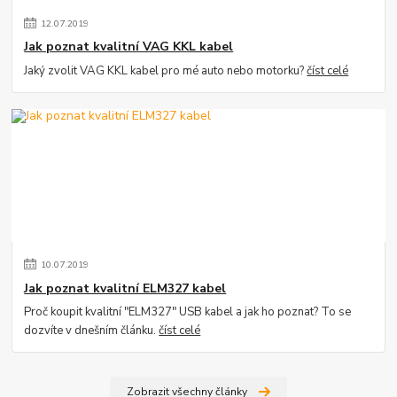
12
.
07
.
2019
Jak poznat kvalitní VAG KKL kabel
Jaký zvolit VAG KKL kabel pro mé auto nebo motorku?
číst celé
10
.
07
.
2019
Jak poznat kvalitní ELM327 kabel
Proč koupit kvalitní "ELM327" USB kabel a jak ho poznat? To se
dozvíte v dnešním článku.
číst celé
Zobrazit všechny články