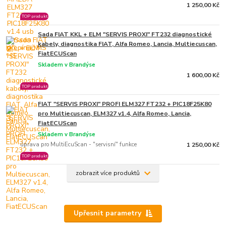
1 250,00 Kč
TOP produkt
Sada FIAT KKL + ELM "SERVIS PROXI" FT232 diagnostické
kabely, diagnostika FIAT, Alfa Romeo, Lancia, Multiecuscan,
2.
FiatECUScan
Skladem v Brandýse
1 600,00 Kč
TOP produkt
FIAT "SERVIS PROXI" PROFI ELM327 FT232 + PIC18F25K80
pro Multiecuscan, ELM327 v1.4, Alfa Romeo, Lancia,
3.
FiatECUScan
Skladem v Brandýse
úprava pro MultiEcuScan - "servisní" funkce
1 250,00 Kč
TOP produkt
zobrazit více produktů
Upřesnit parametry