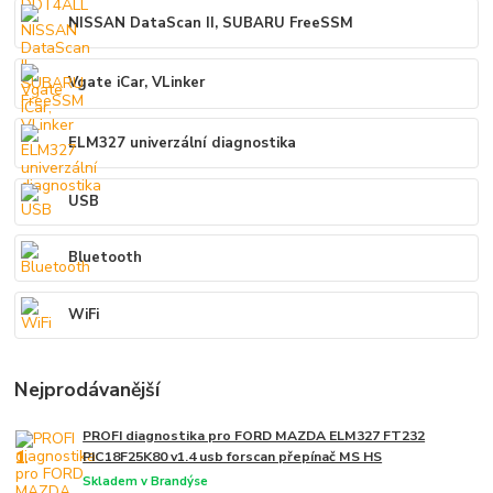
NISSAN DataScan II, SUBARU FreeSSM
Vgate iCar, VLinker
ELM327 univerzální diagnostika
USB
Bluetooth
WiFi
Nejprodávanější
PROFI diagnostika pro FORD MAZDA ELM327 FT232
1.
PIC18F25K80 v1.4 usb forscan přepínač MS HS
Skladem v Brandýse