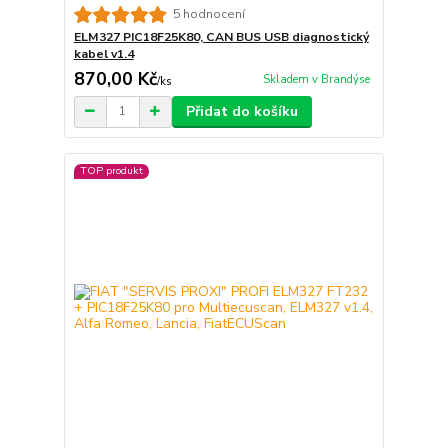
5 hodnocení
ELM327 PIC18F25K80, CAN BUS USB diagnostický
kabel v1.4
870,00 Kč
Skladem v Brandýse
/
ks
Přidat do košíku
TOP produkt