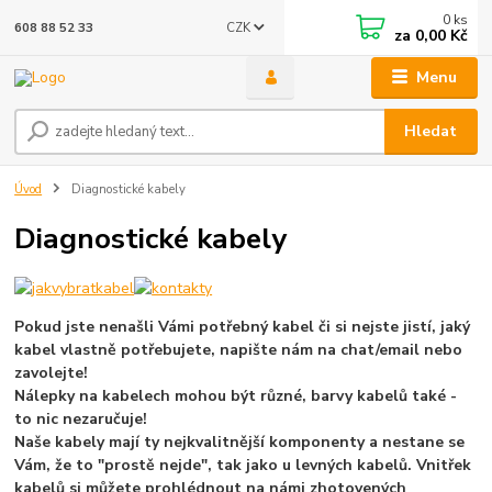
0
ks
CZK
608 88 52 33
za
0,00 Kč
Menu
Hledat
Úvod
Diagnostické kabely
Diagnostické kabely
Pokud jste nenašli Vámi potřebný kabel či si nejste jistí, jaký
kabel vlastně potřebujete, napište nám na chat/email nebo
zavolejte!
Nálepky na kabelech mohou být různé, barvy kabelů také -
to nic nezaručuje!
Naše kabely mají ty nejkvalitnější komponenty a nestane se
Vám, že to "prostě nejde", tak jako u levných kabelů. Vnitřek
kabelů si můžete prohlédnout na námi zhotovených