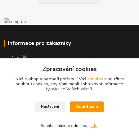
Informace pro zákazníky
O nás
Jak nakupovat
Zpracování cookies
Obchodní podmínky
Doprava
Náš e-shop a partneři potřebují Váš
souhlas
s použitím
Kontakty
souborů cookies, aby Vám mohli zobrazovat informace
týkající se Vašich zájmů.
Ochrana osobních údajů
Zpětný odběr
Souhlasím
Nastavení
Souhlas můžete odmítnout
zde
.