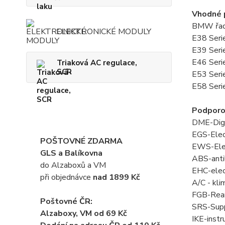
Vhodné p
BMW řa
ELEKTRONICKÉ MODULY
E38 Seri
E39 Seri
E46 Seri
Triaková AC regulace,
SCR
E53 Seri
E58 Seri
Podporo
DME-Digi
EGS-Elec
POŠTOVNÉ ZDARMA
EWS-Elect
GLS a Balíkovna
ABS-anti
do Alzaboxů a VM
EHC-elect
při objednávce
nad 1899 Kč
A/C - kli
FGB-Rear
Poštovné ČR:
SRS-Supp
Alzaboxy, VM od 69 Kč
IKE-instr