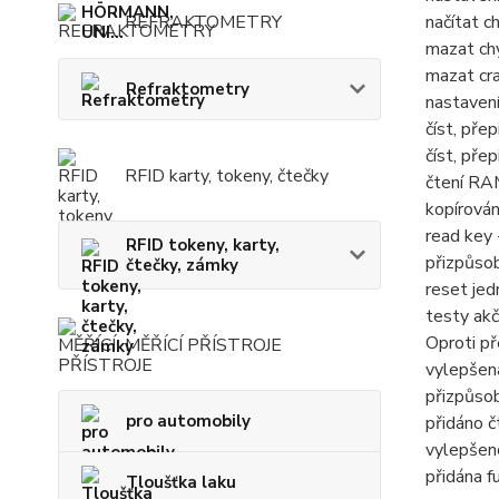
načítat c
REFRAKTOMETRY
mazat chy
mazat cra
Refraktometry
nastavení
číst, př
číst, pře
RFID karty, tokeny, čtečky
čtení R
kopírován
read key -
RFID tokeny, karty,
přizpůsob
čtečky, zámky
reset jed
testy akč
Oproti př
MĚŘÍCÍ PŘÍSTROJE
vylepšená
přizpůso
pro automobily
přidáno 
vylepšen
přidána f
Tloušťka laku