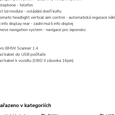
elephone - telefon
lid module - ovládání dveří kufru
atic headlight vertical aim control - automatická regulace nák
info display rear - zadní multi info displej
nese navigation system - navigace pro Japonsko
pro BMW Scanner 1.4
ací kabel do USB počítače
cí kabel k vozidlu (OBD II zásuvka 16pin)
zařazeno v kategoriích