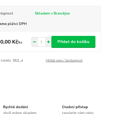
tupnost
Skladem v Brandýse
sme plátci DPH
0,00 Kč
Přidat do košíku
/
ks
roduktu:
012_s
Hlídat cenu / dostupnost
Rychlé dodání
Osobní přístup
zboží máme skladem,
zavolejte nám nebo