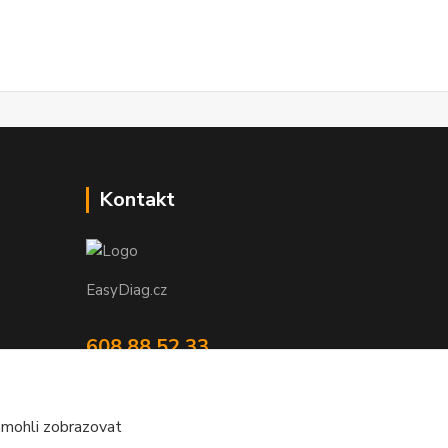
Kontakt
EasyDiag.cz
608 88 52 33
obchod@easydiag.cz
 mohli zobrazovat