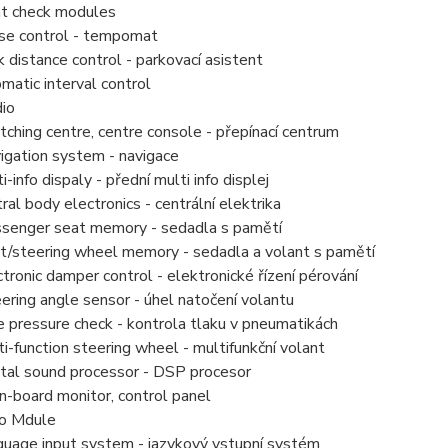
t check modules
se control - tempomat
distance control - parkovací asistent
atic interval control
io
hing centre, centre console - přepínací centrum
gation system - navigace
-info dispaly - přední multi info displej
al body electronics - centrální elektrika
enger seat memory - sedadla s pamětí
/steering wheel memory - sedadla a volant s pamětí
ronic damper control - elektronické řízení pérování
ring angle sensor - úhel natočení volantu
 pressure check - kontrola tlaku v pneumatikách
-function steering wheel - multifunkční volant
tal sound processor - DSP procesor
board monitor, control panel
o Mdule
uage input system - jazykový vstupní systém