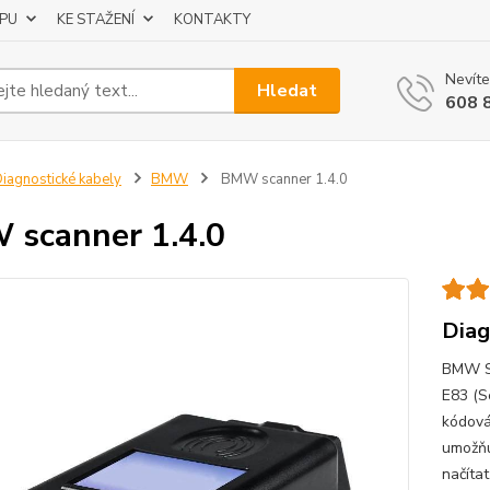
UPU
KE STAŽENÍ
KONTAKTY
Nevíte
Hledat
608 
iagnostické kabely
BMW
BMW scanner 1.4.0
scanner 1.4.0
Dia
BMW Sc
E83 (S
kódová
umožňu
načítat