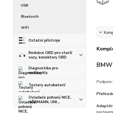
USB
Bluetooth
WiFi
Kompl
Ostatní přístroje
Komple
Redukce OBD pro starší
vozy, konektory OBD
BMW S
Diagnostika pro
motocykly
Podpora v
Testery autobaterií
Přehledn
Ovladače pohonů NICE,
HÖRMANN, UNI...
Adaptér
nastavení