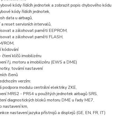
hybové kódy řídícíh jednotek a zobrazit popis chybového kódu
bové kódy řídícíh jednotek,
sh data u airbagů,
 a reset servisních intervalů,
episovat a zálohovat paměti EEPROM,
pisovat a zálohovat paměti FLASH,
AM/ROM,
í kódování
 čtení klíčů imobilizéru
ení ř.j. motoru a imobilizéru (EWS a DME)
notky, tovární nastavení
ních členů
edchozím verzím:
 podpora modulu centrální elektriky ZKE,
bení MRS2 - PRS4 u použitých jednotek airbagů SRS,
čtení diagnostických bloků motoru DME u řady ME7,
o nastavení km,
unkce nastavení jazyka přístrojů a displejů (GE, EN, FR, IT)