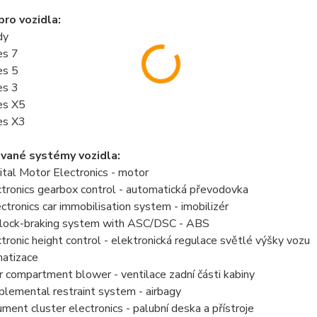
ro vozidla:
dy
es 7
es 5
es 3
es X5
es X3
vané systémy vozidla:
tal Motor Electronics - motor
tronics gearbox control - automatická převodovka
ronics car immobilisation system - imobilizér
lock-braking system with ASC/DSC - ABS
ronic height control - elektronická regulace světlé výšky vozu
matizace
 compartment blower - ventilace zadní části kabiny
lemental restraint system - airbagy
ument cluster electronics - palubní deska a přístroje