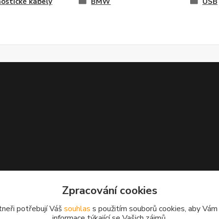
ostické kabely
BMW
USB
Zpracování cookies
tneři potřebují Váš
souhlas
s použitím souborů cookies, aby Vám
informace týkající se Vašich zájmů.