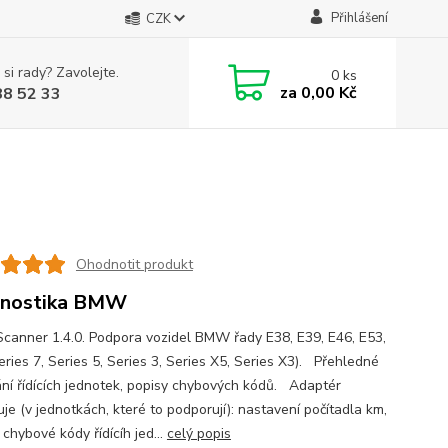
Přihlášení
CZK
 si rady? Zavolejte.
0
ks
za
0,00 Kč
88 52 33
Ohodnotit produkt
gnostika BMW
anner 1.4.0. Podpora vozidel BMW řady E38, E39, E46, E53,
eries 7, Series 5, Series 3, Series X5, Series X3). Přehledné
ní řídících jednotek, popisy chybových kódů. Adaptér
je (v jednotkách, které to podporují): nastavení počítadla km,
 chybové kódy řídícíh jed...
celý popis