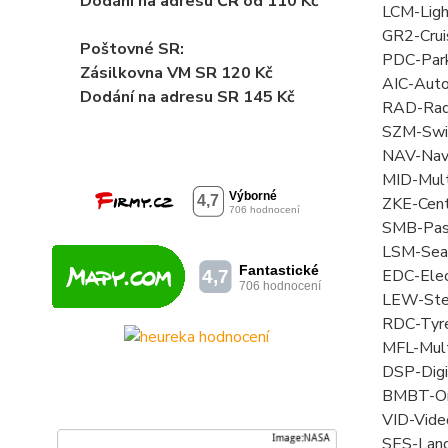
Dodání na adresu ČR od 110 Kč
LCM-Ligh
GR2-Crui
Poštovné SR:
PDC-Park 
Zásilkovna VM SR 120 Kč
AIC-Autom
Dodání
na adresu SR 145 Kč
RAD-Rad
SZM-Switc
NAV-Navi
MID-Multi
ZKE-Centr
SMB-Pass
LSM-Seat
EDC-Elect
LEW-Stee
RDC-Tyre
MFL-Multi
DSP-Digi
BMBT-On-
VID-Vide
SES-Lang