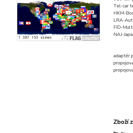
Tel-car t
HKM-Boot 
LRA-Autom
FID-Multi 
NAJ-Japa
adaptér 
propojov
propojova
Zboží 