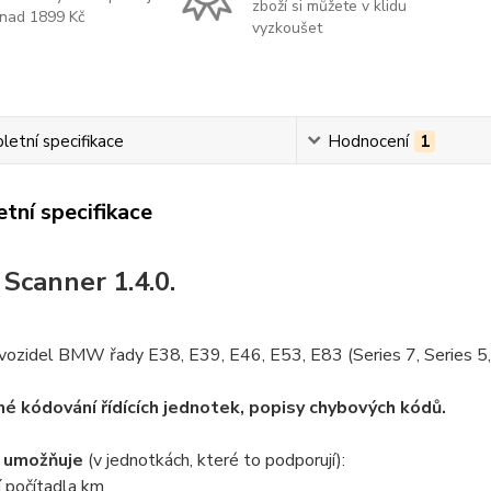
zboží si můžete v klidu
nad 1899 Kč
vyzkoušet
etní specifikace
Hodnocení
1
tní specifikace
canner 1.4.0.
ozidel BMW řady E38, E39, E46, E53, E83 (Series 7, Series 5, S
é kódování řídících jednotek, popisy chybových kódů.
 umožňuje
(v jednotkách, které to podporují):
 počítadla km,