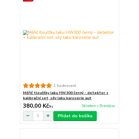
1 hodnocení
Měřič tloušťky laku HW300 černý - detektor +
kalibrační set, síly laku karoserie aut
380,00 Kč
Skladem v Brandýse
/
ks
Přidat do košíku