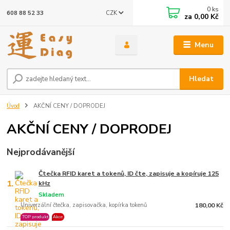
0
ks
CZK
608 88 52 33
za
0,00 Kč
Menu
Hledat
Úvod
AKČNÍ CENY / DOPRODEJ
AKČNÍ CENY / DOPRODEJ
Nejprodávanější
Čtečka RFID karet a tokenů, ID čte, zapisuje a kopíruje 125
1.
kHz
Skladem
Univerzální čtečka, zapisovačka, kopírka tokenů
180,00 Kč
TOP produkt
Akce