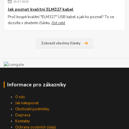
10
.
07
.
2019
Jak poznat kvalitní ELM327 kabel
Proč koupit kvalitní "ELM327" USB kabel a jak ho poznat? To se
dozvíte v dnešním článku.
číst celé
Zobrazit všechny články
Informace pro zákazníky
O nás
Jak nakupovat
Obchodní podmínky
Doprava
Kontakty
Ochrana osobních údajů