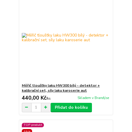
Měřič tloušťky laku HW300 bílý - detektor +
kalibrační set, síly laku karoserie aut
440,00 Kč
Skladem v Brandýse
/
ks
Přidat do košíku
TOP produkt
Akce