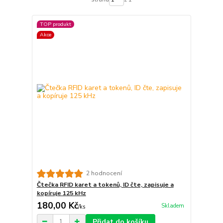
TOP produkt
Akce
2 hodnocení
Čtečka RFID karet a tokenů, ID čte, zapisuje a
kopíruje 125 kHz
180,00 Kč
Skladem
/
ks
Přidat do košíku