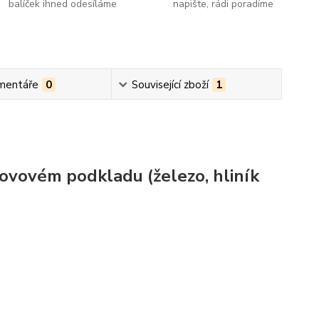
balíček ihned odesíláme
napište, rádi poradíme
mentáře
0
Související zboží
1
kovovém podkladu (železo, hliník