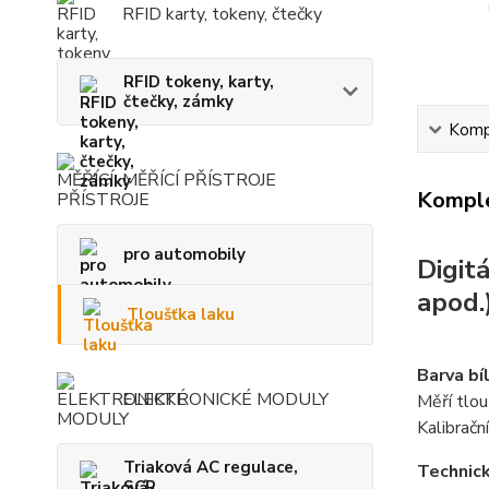
RFID karty, tokeny, čtečky
RFID tokeny, karty,
čtečky, zámky
Kompl
MĚŘÍCÍ PŘÍSTROJE
Komple
pro automobily
Digit
apod.)
Tloušťka laku
Barva bíl
ELEKTRONICKÉ MODULY
Měří tlou
Kalibračn
Triaková AC regulace,
Technic
SCR