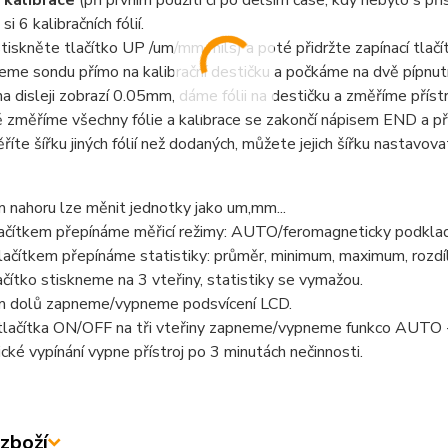
 kalibrace
(při prvním použití či po delším čase, kdy nebylo s př
si 6 kalibračních fólií.
tiskněte tlačítko UP /um/mm mils) a poté přidržte zapínací tlačí
me sondu přímo na kalibrační destičku a počkáme na dvě pípnutí 
a disleji zobrazí 0.05mm, dáme fólii na destičku a změříme příst
změříme všechny fólie a kalibrace se zakončí nápisem END a př
íte šířku jiných fólií než dodaných, můžete jejich šířku nastavova
 nahoru lze měnit jednotky jako um,mm...
ačítkem přepínáme měřicí režimy: AUTO/feromagneticky podkla
ačítkem přepínáme statistiky: průměr, minimum, maximum, rozdíl
čítko stiskneme na 3 vteřiny, statistiky se vymažou.
m dolů zapneme/vypneme podsvícení LCD.
tlačítka ON/OFF na tři vteřiny zapneme/vypneme funkco AUTO -
ké vypínání vypne přístroj po 3 minutách nečinnosti.
zboží