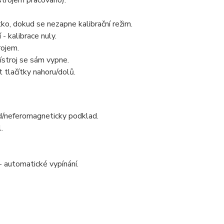
ístrojem pracováno):
tko, dokud se nezapne kalibrační režim.
- kalibrace nuly.
rojem.
ístroj se sám vypne.
t tlačítky nahoru/dolů.
d/neferomagneticky podklad.
.
 automatické vypínání.