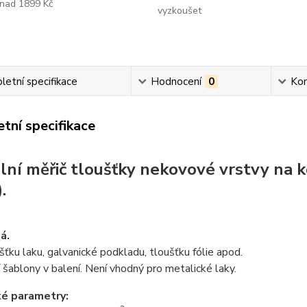
nad 1899 Kč
vyzkoušet
etní specifikace
Hodnocení
0
Ko
tní specifikace
ální měřič tloušťky nekovové vrstvy na 
.
á.
šťku laku, galvanické podkladu, tloušťku fólie apod.
í šablony v balení. Není vhodný pro metalické laky.
ké parametry: