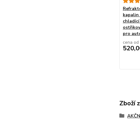
Refrakt
kapalin
chladící
ostřikov
pro aut
cena od
520,0
Zboží 
AKČN