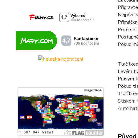
Základní
Připravte 
Nejprve s
Přimáčkne
Poté se n
Postupně 
Pokud měř
Tlačítkem
Levým tl
Pravým tl
Pokud tla
Tlačítke
Stiskem 
Automatic
Původ 