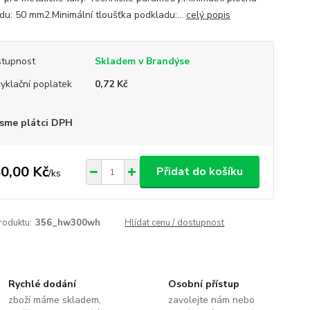
du: 50 mm2.Minimální tloušťka podkladu:...
celý popis
tupnost
Skladem v Brandýse
yklační poplatek
0,72 Kč
sme plátci DPH
0,00 Kč
Přidat do košíku
/
ks
roduktu:
356_hw300wh
Hlídat cenu / dostupnost
Rychlé dodání
Osobní přístup
zboží máme skladem,
zavolejte nám nebo