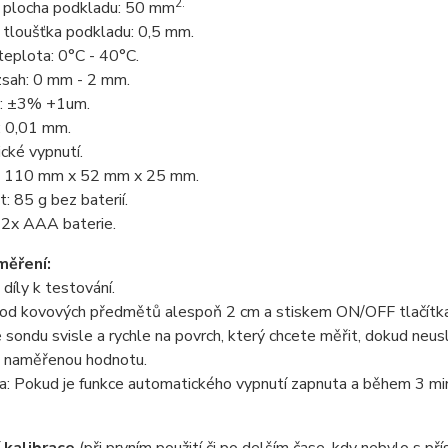
2.
í plocha podkladu: 50 mm
 tloušťka podkladu: 0,5 mm.
teplota: 0°C - 40°C.
zsah: 0 mm - 2 mm.
: ±3% +1um.
: 0,01 mm.
cké vypnutí.
: 110 mm x 52 mm x 25 mm.
 85 g bez baterií.
 2x AAA baterie.
měření:
 díly k testování.
 od kovových předmětů alespoň 2 cm a stiskem ON/OFF tlačítka 
sondu svisle a rychle na povrch, který chcete měřit, dokud neu
 naměřenou hodnotu.
 Pokud je funkce automatického vypnutí zapnuta a během 3 minu