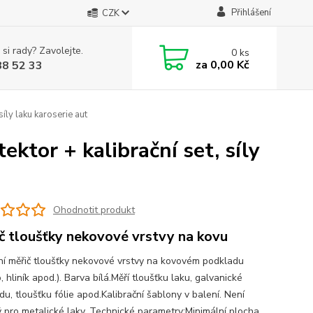
Přihlášení
CZK
 si rady? Zavolejte.
0
ks
za
0,00 Kč
88 52 33
íly laku karoserie aut
ktor + kalibrační set, síly
Ohodnotit produkt
č tloušťky nekovové vrstvy na kovu
lní měřič tloušťky nekovové vrstvy na kovovém podkladu
, hliník apod.). Barva bílá.Měří tloušťku laku, galvanické
u, tloušťku fólie apod.Kalibrační šablony v balení. Není
 pro metalické laky. Technické parametry:Minimální plocha