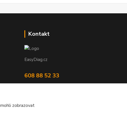
Kontakt
EasyDiag.cz
608 88 52 33
obchod@easydiag.cz
 mohli zobrazovat