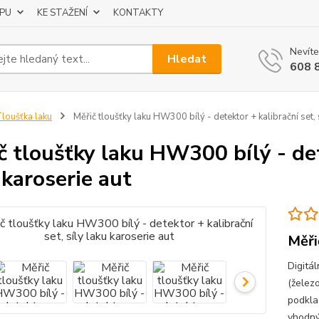
UPU
KE STAŽENÍ
KONTAKTY
Nevíte
Hledat
608 
loušťka laku
Měřič tloušťky laku HW300 bílý - detektor + kalibrační set, s
č tloušťky laku HW300 bílý - dete
 karoserie aut
Měři
Digitá
(železo
podklad
vhodný