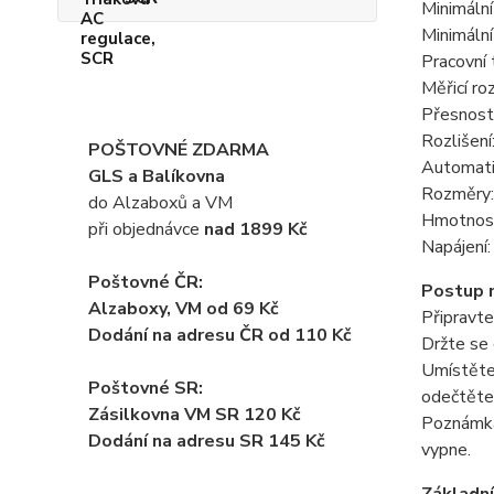
Minimáln
Minimální
Pracovní 
Měřicí ro
Přesnost
Rozlišení
POŠTOVNÉ ZDARMA
Automati
GLS a Balíkovna
Rozměry
do Alzaboxů a VM
Hmotnost:
při objednávce
nad 1899 Kč
Napájení:
Poštovné ČR:
Postup 
Alzaboxy, VM od 69 Kč
Připravte
Dodání na adresu ČR od 110 Kč
Držte se
Umístěte 
Poštovné SR:
odečtěte
Zásilkovna VM SR 120 Kč
Poznámka:
Dodání
na adresu SR 145 Kč
vypne.