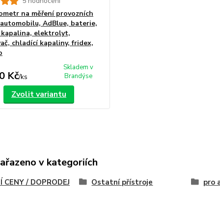
5 hodnocení
ometr na měření provozních
 automobilu, AdBlue, baterie,
 kapalina, elektrolyt,
ač, chladící kapaliny, fridex,
o
Skladem v
0 Kč
Brandýse
/
ks
Zvolit variantu
zařazeno v kategoriích
Í CENY / DOPRODEJ
Ostatní přístroje
pro 