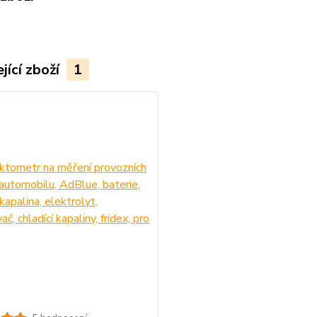
jící zboží
1