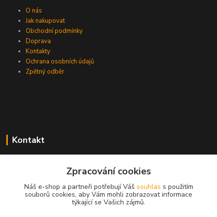
O nás
Jak nakupovat
Obchodní podmínky
Doprava
Kontakty
Ochrana osobních údajů
Zpětný odběr
Kontakt
Zpracování cookies
EasyDiag.cz
Náš e-shop a partneři potřebují Váš
souhlas
s použitím
souborů cookies, aby Vám mohli zobrazovat informace
608 88 52 33
týkající se Vašich zájmů.