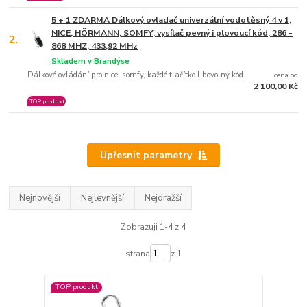
5 + 1 ZDARMA Dálkový ovladač univerzální vodotěsný 4 v 1,
NICE, HÖRMANN, SOMFY, vysílač pevný i plovoucí kód, 286 -
2.
868 MHZ, 433,92 MHz
Skladem v Brandýse
Dálkové ovládání pro nice, somfy, každé tlačítko libovolný kód
cena od
2 100,00 Kč
TOP produkt
Upřesnit parametry
Nejnovější
Nejlevnější
Nejdražší
Zobrazuji 1-4 z 4
strana
z 1
TOP produkt