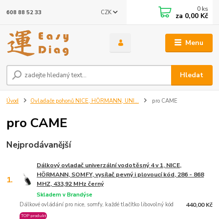
0
ks
CZK
608 88 52 33
za
0,00 Kč
Menu
Hledat
Úvod
Ovladače pohonů NICE, HÖRMANN, UNI...
pro CAME
pro CAME
Nejprodávanější
Dálkový ovladač univerzální vodotěsný 4 v 1, NICE,
HÖRMANN, SOMFY, vysílač pevný i plovoucí kód, 286 - 868
1.
MHZ, 433,92 MHz černý
Skladem v Brandýse
Dálkové ovládání pro nice, somfy, každé tlačítko libovolný kód
440,00 Kč
TOP produkt