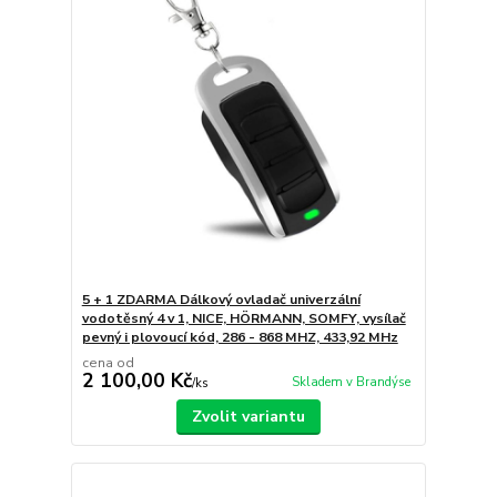
5 + 1 ZDARMA Dálkový ovladač univerzální
vodotěsný 4 v 1, NICE, HÖRMANN, SOMFY, vysílač
pevný i plovoucí kód, 286 - 868 MHZ, 433,92 MHz
cena od
2 100,00 Kč
Skladem v Brandýse
/
ks
Zvolit variantu