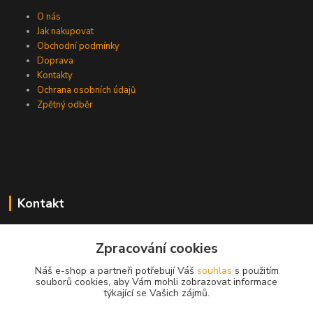
O nás
Jak nakupovat
Obchodní podmínky
Doprava
Kontakty
Ochrana osobních údajů
Zpětný odběr
Kontakt
Zpracování cookies
EasyDiag.cz
Náš e-shop a partneři potřebují Váš
souhlas
s použitím
souborů cookies, aby Vám mohli zobrazovat informace
608 88 52 33
týkající se Vašich zájmů.