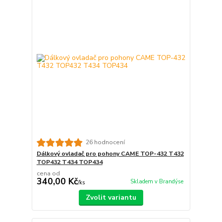
26 hodnocení
Dálkový ovladač pro pohony CAME TOP-432 T432
TOP432 T434 TOP434
cena od
340,00 Kč
Skladem v Brandýse
/
ks
Zvolit variantu