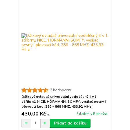
3 hodnocení
Dálkový ovladač univerzální vodotěsný 4 v 1
stříbrný, NICE, HÖRMANN, SOMFY, vysílač pevný i
plovoucí kód, 286 - 868 MHZ, 433,92 MHz
430,00 Kč
Skladem v Brandýse
/
ks
Přidat do košíku