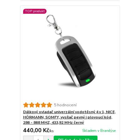
TOP produkt
5 hodnocení
Dálkový ovladač univerzální vodotěsný 4 v 1, NICE,
HÖRMANN, SOMFY, vysílač pevný i plovoucí kód,
286 - 868 MHZ, 433,92 MHz černý
440,00 Kč
Skladem v Brandýse
/
ks