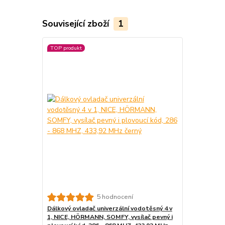
Související zboží
1
TOP produkt
5 hodnocení
Dálkový ovladač univerzální vodotěsný 4 v
1, NICE, HÖRMANN, SOMFY, vysílač pevný i