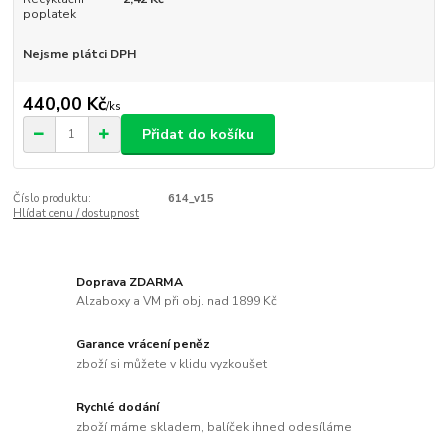
poplatek
Nejsme plátci DPH
440,00 Kč
/
ks
Přidat do košíku
Číslo produktu:
614_v15
Hlídat cenu / dostupnost
Doprava ZDARMA
Alzaboxy a VM při obj. nad 1899 Kč
Garance vrácení peněz
zboží si můžete v klidu vyzkoušet
Rychlé dodání
zboží máme skladem, balíček ihned odesíláme