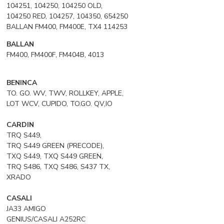
104251, 104250, 104250 OLD,
104250 RED, 104257, 104350, 654250
BALLAN FM400, FM400E, TX4 114253
BALLAN
FM400, FM400F, FM404B, 4013
BENINCA
TO. GO. WV, TWV, ROLLKEY, APPLE,
LOT WCV, CUPIDO, TO.GO. QV,IO
CARDIN
TRQ S449,
TRQ S449 GREEN (PRECODE),
TXQ S449, TXQ S449 GREEN,
TRQ S486, TXQ S486, S437 TX,
XRADO
CASALI
JA33 AMIGO
GENIUS/CASALI A252RC