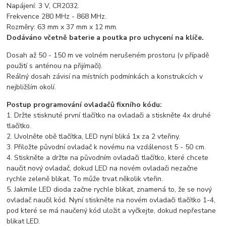
Napájení: 3 V, CR2032.
Frekvence 280 MHz - 868 MHz.
Rozměry: 63 mm x 37 mm x 12 mm.
Dodáváno včetně baterie a poutka pro uchycení na klíče.
Dosah až 50 - 150 m ve volném nerušeném prostoru (v případě
použití s anténou na přijímači).
Reálný dosah závisí na místních podmínkách a konstrukcích v
nejbližším okolí.
Postup programování ovladačů fixního kódu:
1. Držte stisknuté první tlačítko na ovladači a stiskněte 4x druhé
tlačítko.
2. Uvolněte obě tlačítka, LED nyní bliká 1x za 2 vteřiny.
3. Přiložte původní ovladač k novému na vzdálenost 5 - 50 cm.
4. Stiskněte a držte na původním ovladači tlačítko, které chcete
naučit nový ovladač, dokud LED na novém ovladači nezačne
rychle zeleně blikat. To může trvat několik vteřin.
5. Jakmile LED dioda začne rychle blikat, znamená to, že se nový
ovladač naučil kód. Nyní stiskněte na novém ovladači tlačítko 1-4,
pod které se má naučený kód uložit a vyčkejte, dokud nepřestane
blikat LED.