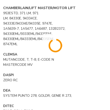
CHAMBERLAIN/LIFT MASTER/MOTOR LIFT
953ESTD, 371 LM, 971
LM, 84330E, 94334CE,
94333E/94334E/94335E, 9747E,
1A5639-7, 1A5477, 1A6487, 132B2372,
94330EML/9333EML/94335EML,
84330EML/84333EML/84335EML,
8747EML
CLEMSA
MUTANCODE, T, T-8, E-CODE N
MASTERCODE MV
DASPI
ZERO RC
DEA
SYSTEM PUNTO 278, GOLDR, GENIE R 273,
DITEC