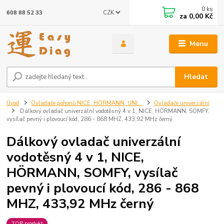
0
ks
CZK
608 88 52 33
za
0,00 Kč
Menu
Hledat
Úvod
Ovladače pohonů NICE, HÖRMANN, UNI...
Ovladače univerzální
Dálkový ovladač univerzální vodotěsný 4 v 1, NICE, HÖRMANN, SOMFY,
vysílač pevný i plovoucí kód, 286 - 868 MHZ, 433,92 MHz černý
Dálkový ovladač univerzální
vodotěsný 4 v 1, NICE,
HÖRMANN, SOMFY, vysílač
pevný i plovoucí kód, 286 - 868
MHZ, 433,92 MHz černý
TOP produkt