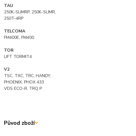
TAU
250K-SLIMRP, 250K-SLIMR,
250T-4RP
TELCOMA
FM400E, FM400
TOR
LIFT TORMIT4
V2
TSC, TXC, TRC, HANDY,
PHOENIX, PHOX 433
VDS ECO-R, TRQ P
Původ zboží