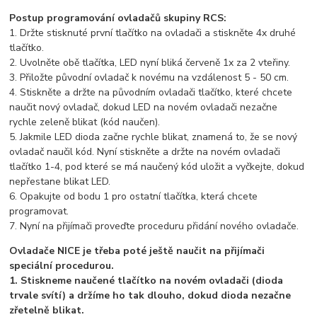
Postup programování ovladačů skupiny RCS:
1. Držte stisknuté první tlačítko na ovladači a stiskněte 4x druhé
tlačítko.
2. Uvolněte obě tlačítka, LED nyní bliká červeně 1x za 2 vteřiny.
3. Přiložte původní ovladač k novému na vzdálenost 5 - 50 cm.
4. Stiskněte a držte na původním ovladači tlačítko, které chcete
naučit nový ovladač, dokud LED na novém ovladači nezačne
rychle zeleně blikat (kód naučen).
5. Jakmile LED dioda začne rychle blikat, znamená to, že se nový
ovladač naučil kód. Nyní stiskněte a držte na novém ovladači
tlačítko 1-4, pod které se má naučený kód uložit a vyčkejte, dokud
nepřestane blikat LED.
6. Opakujte od bodu 1 pro ostatní tlačítka, která chcete
programovat.
7. Nyní na přijímači proveďte proceduru přidání nového ovladače.
Ovladače NICE je třeba poté ještě naučit na přijímači
speciální procedurou.
1. Stiskneme naučené tlačítko na novém ovladači (dioda
trvale svítí) a držíme ho tak dlouho, dokud dioda nezačne
zřetelně blikat.