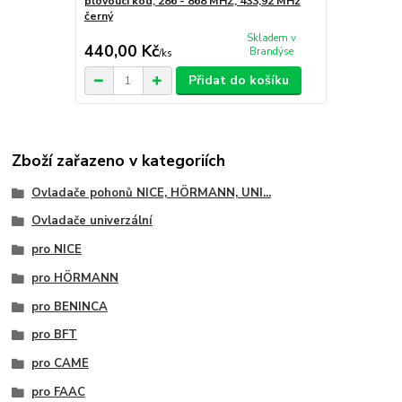
plovoucí kód, 286 - 868 MHZ, 433,92 MHz
černý
Skladem v
440,00 Kč
Brandýse
/
ks
Přidat do košíku
Zboží zařazeno v kategoriích
Ovladače pohonů NICE, HÖRMANN, UNI...
Ovladače univerzální
pro NICE
pro HÖRMANN
pro BENINCA
pro BFT
pro CAME
pro FAAC