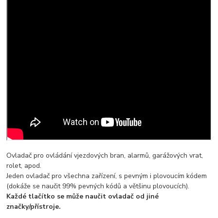
Ovladač pro ovládání vjezdových bran, alarmů, garážových vrat,
rolet, apod.
Jeden ovladač pro všechna zařízení, s pevným i plovoucím kódem
(dokáže se naučit 99% pevných kódů a většinu plovoucích).
Každé tlačítko se může naučit ovladač od jiné
značky/přístroje.