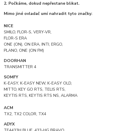
2. Počkáme, dokud nepřestane blikat.
Mimo jiné ovladač umí nahradit tyto značky:
NICE
SMILO, FLOR-S, VERY-VR,
FLOR-S ERA
ONE (ON), ON ERA, INTI, ERGO,
PLANO, ONE (ON FM)
DOORHAN
TRANSMITTER 4
SOMFY
K-EASY, K-EASY NEW, K-EASY OLD,
MITTO, KEY GO RTS, TELIS RTS,
KEYTIS RTS, KEYTIS RTS NS, ALARMA
ACM
TX2, TX2 COLOR, TX4
ADYX
TE4433H BLUE, 433-HG BRAVO